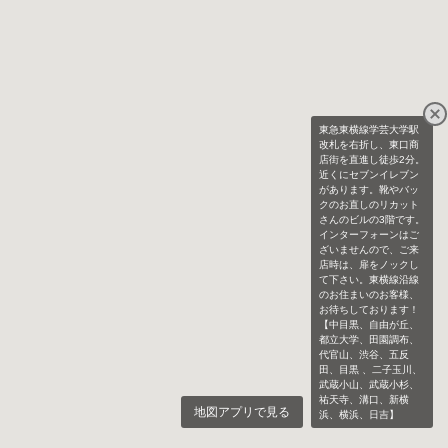
東急東横線学芸大学駅
改札を右折し、東口商
店街を直進し徒歩2分。
近くにセブンイレブン
があります。靴やバッ
クのお直しのリカット
さんのビルの3階です。
インターフォーンはご
ざいませんので、ご来
店時は、扉をノックし
て下さい。東横線沿線
のお住まいのお客様、
お待ちしております！
【中目黒、自由が丘、
都立大学、田園調布、
代官山、渋谷、五反
田、目黒 、二子玉川、
武蔵小山、武蔵小杉、
祐天寺、溝口、新横
地図アプリで見る
浜、横浜、日吉】