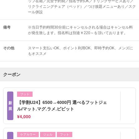
ッフ在籍／完全予約制／指名予約OK／ドリンクサービスあり／
リクライニングチェア（ベッド）／つけ放題メニューあり／スク
ール併設
備考
※当日予約時間30分前にキャンセルされる場合はキャンセル料
が発生致します。指名料は別途￥220～を頂いております。
その他
スマート支払いOK
ポイント利用OK
即時予約OK
メンズに
もオススメ
クーポン
フット
【学割U24】6500→4000円 選べるフットジェ
新
規
ル/マット.マグ.ラメ.ビビット
¥4,000
ケアカラー
ジェル
フット