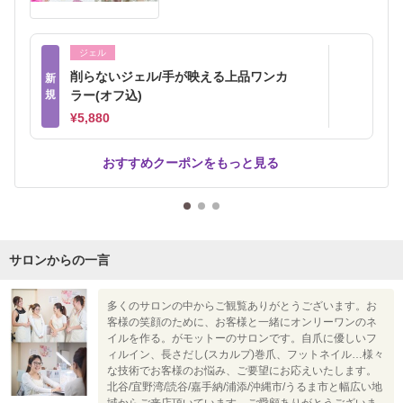
ジェル
削らないジェル/手が映える上品ワンカ
新
規
ラー(オフ込)
¥5,880
おすすめクーポンをもっと見る
サロンからの一言
多くのサロンの中からご観覧ありがとうございます。お
客様の笑顔のために、お客様と一緒にオンリーワンのネ
イルを作る。がモットーのサロンです。自爪に優しいフ
ィルイン、長さだし(スカルプ)巻爪、フットネイル…様々
な技術でお客様のお悩み、ご要望にお応えいたします。
北谷/宜野湾/読谷/嘉手納/浦添/沖縄市/うるま市と幅広い地