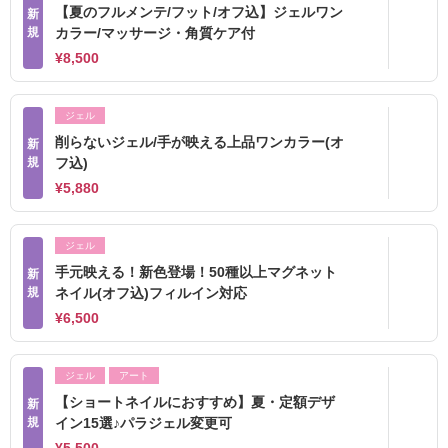
【夏のフルメンテ/フット/オフ込】ジェルワン
新
規
カラー/マッサージ・角質ケア付
¥8,500
ジェル
削らないジェル/手が映える上品ワンカラー(オ
新
規
フ込)
¥5,880
ジェル
手元映える！新色登場！50種以上マグネット
新
規
ネイル(オフ込)フィルイン対応
¥6,500
ジェル
アート
【ショートネイルにおすすめ】夏・定額デザ
新
規
イン15選♪パラジェル変更可