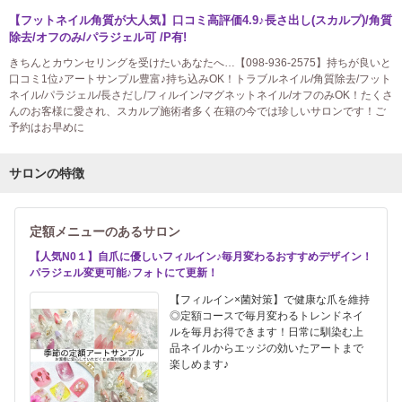
【フットネイル角質が大人気】口コミ高評価4.9♪長さ出し(スカルプ)/角質
除去/オフのみ/パラジェル可 /P有!
きちんとカウンセリングを受けたいあなたへ…【098-936-2575】持ちが良いと
口コミ1位♪アートサンプル豊富♪持ち込みOK！トラブルネイル/角質除去/フット
ネイル/パラジェル/長さだし/フィルイン/マグネットネイル/オフのみOK！たくさ
んのお客様に愛され、スカルプ施術者多く在籍の今では珍しいサロンです！ご
予約はお早めに
サロンの特徴
定額メニューのあるサロン
【人気N0１】自爪に優しいフィルイン♪毎月変わるおすすめデザイン！
パラジェル変更可能♪フォトにて更新！
【フィルイン×菌対策】で健康な爪を維持
◎定額コースで毎月変わるトレンドネイ
ルを毎月お得できます！日常に馴染む上
品ネイルからエッジの効いたアートまで
楽しめます♪