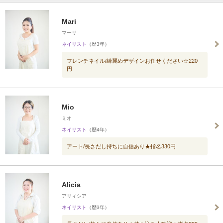
Mari
マーリ
ネイリスト
（歴3年）
フレンチネイル/綺麗めデザインお任せください☆220
円
Mio
ミオ
ネイリスト
（歴4年）
アート/長さだし持ちに自信あり★指名330円
Alicia
アリィシア
ネイリスト
（歴3年）