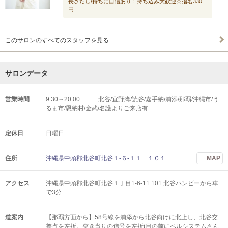
長さだし/持ちに自信あり！持ち込み大歓迎☆指名330
円
このサロンのすべてのスタッフを見る
サロンデータ
営業時間
9:30～20:00 北谷/宜野湾/読谷/嘉手納/浦添/那覇/沖縄市/う
るま市/恩納村/金武/名護よりご来店有
定休日
日曜日
住所
沖縄県中頭郡北谷町北谷１-６-１１ １０１
MAP
アクセス
沖縄県中頭郡北谷町北谷１丁目1-6-11 101 北谷ハンビーから車
で3分
道案内
【那覇方面から】58号線を浦添から北谷向けに北上し、北谷交
差点を左折。突き当りの信号を左折(目の前にベルシステムさん