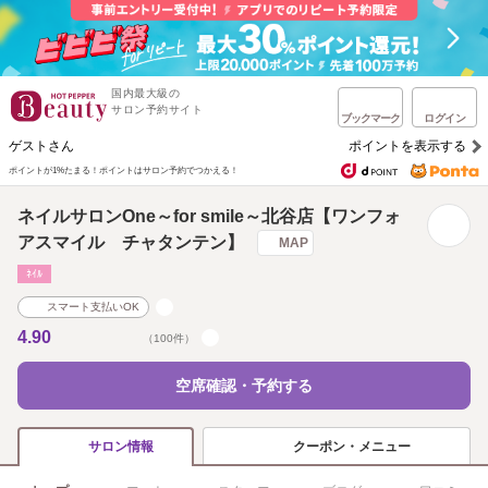
国内最大級の
サロン予約サイト
ブックマーク
ログイン
ゲストさん
ポイントを表示する
ポイントが1%たまる！
ポイントはサロン予約でつかえる！
ネイルサロンOne～for smile～北谷店【ワンフォ
アスマイル チャタンテン】
MAP
ﾈｲﾙ
スマート支払いOK
4.90
（100件）
空席確認・予約する
クーポン・メニュー
サロン情報