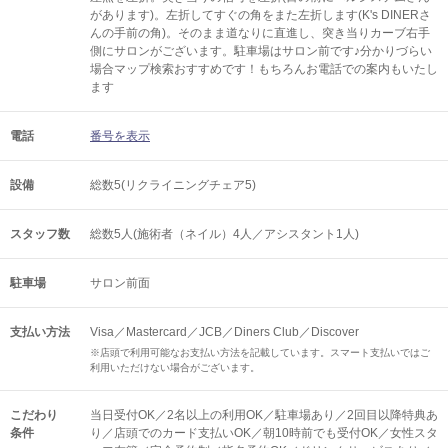
があります)。左折してすぐの角をまた左折します(K's DINERさ
んの手前の角)。そのまま道なりに直進し、突き当りカーブ右手
側にサロンがございます。駐車場はサロン前です♪分かりづらい
場合マップ検索おすすめです！もちろんお電話での案内もいたし
ます
電話
番号を表示
設備
総数5(リクライニングチェア5)
スタッフ数
総数5人(施術者（ネイル）4人／アシスタント1人)
駐車場
サロン前面
支払い方法
Visa／Mastercard／JCB／Diners Club／Discover
※店頭で利用可能なお支払い方法を記載しています。スマート支払いではご
利用いただけない場合がございます。
こだわり
当日受付OK／2名以上の利用OK／駐車場あり／2回目以降特典あ
条件
り／店頭でのカード支払いOK／朝10時前でも受付OK／女性スタ