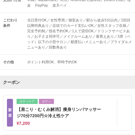
支払い方法
Visa／Mastercard／JCB／American Express／Diners Club／現
金 PayPay 楽天ペイ
こだわり
当日受付OK／女性専用／個室あり／駅から徒歩5分以内／2回目
条件
以降特典あり／店頭でのカード支払いOK／女性スタッフ在籍／
完全予約制／指名予約OK／1人で貸切OK／ドリンクサービスあ
り／お子さま同伴可／メイクルームあり／着替えあり／3席（ベ
ッド）以下の小型サロン／都度払いメニューあり／ブライダルメ
ニューあり／回数券あり
その他
ポイント利用OK
即時予約OK
クーポン
ボディケア
ボディ
【肩こり・むくみ解消】痩身リンパマッサー
新
規
ジ70分7200円☆冷え性ケア
¥7,200