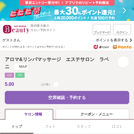
国内最大級の
サロン予約サイト
ブックマーク
ログイン
ゲストさん
ポイントを表示する
ポイントが1%たまる！
ポイントはサロン予約でつかえる！
アロマ&リンパマッサージ エステサロン ラベ
ニ
MAP
ｴｽﾃ
ﾘﾗｸ
5.00
（17件）
空席確認・予約する
クーポン・メニュー
サロン情報
トップ
フォト
スタッフ
口コミ