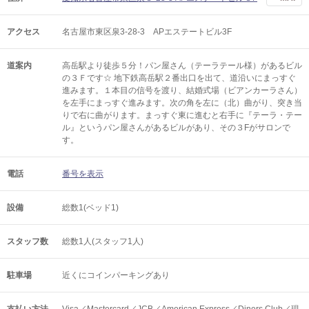
アクセス
名古屋市東区泉3-28-3 APエステートビル3F
道案内
高岳駅より徒歩５分！パン屋さん（テーラテール様）があるビル
の３Ｆです☆ 地下鉄高岳駅２番出口を出て、道沿いにまっすぐ
進みます。１本目の信号を渡り、結婚式場（ビアンカーラさん）
を左手にまっすぐ進みます。次の角を左に（北）曲がり、突き当
りで右に曲がります。まっすぐ東に進むと右手に『テーラ・テー
ル』というパン屋さんがあるビルがあり、その３Fがサロンで
す。
電話
番号を表示
設備
総数1(ベッド1)
スタッフ数
総数1人(スタッフ1人)
駐車場
近くにコインパーキングあり