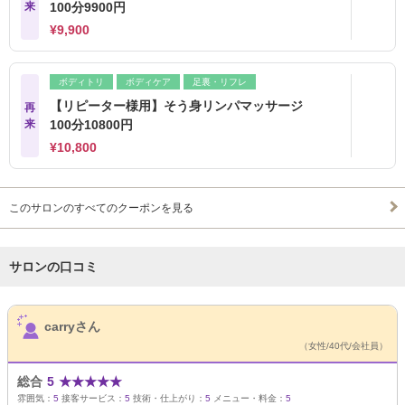
来
100分9900円
¥9,900
ボディトリ
ボディケア
足裏・リフレ
【リピーター様用】そう身リンパマッサージ
再
来
100分10800円
¥10,800
このサロンのすべてのクーポンを見る
サロンの口コミ
サロンPick Up
carryさん
（女性/40代/会社員）
総合
5
★
★
★
★
★
雰囲気：
5
接客サービス：
5
技術・仕上がり：
5
メニュー・料金：
5