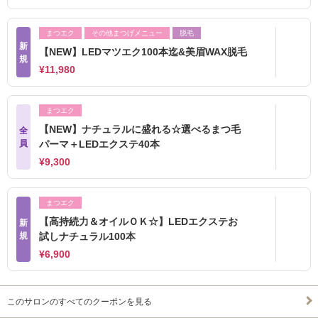
まつエク
その他まつげメニュー
脱毛
新
【NEW】LEDマツエク100本迄&美眉WAX脱毛
規
¥11,980
まつエク
【NEW】ナチュラルに盛れる☆選べるまつ毛
全
員
パーマ＋LEDエクステ40本
¥9,300
まつエク
【高持続力＆オイルＯＫ☆】LEDエクステお
新
規
試しナチュラル100本
¥6,900
このサロンのすべてのクーポンを見る