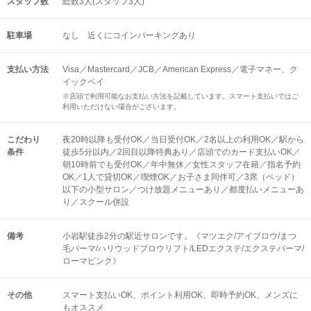
スタッフ数
総数3人(スタッフ3人)
駐車場
なし 近くにコインパーキングあり
支払い方法
Visa／Mastercard／JCB／American Express／電子マネー、ク
イックペイ
※店頭で利用可能なお支払い方法を記載しています。スマート支払いではご
利用いただけない場合がございます。
こだわり
夜20時以降も受付OK／当日受付OK／2名以上の利用OK／駅から
条件
徒歩5分以内／2回目以降特典あり／店頭でのカード支払いOK／
朝10時前でも受付OK／年中無休／女性スタッフ在籍／指名予約
OK／1人で貸切OK／喫煙OK／お子さま同伴可／3席（ベッド）
以下の小型サロン／つけ放題メニューあり／都度払いメニューあ
り／スクール併設
備考
小岩駅徒歩2分の駅近サロンです。《マツエク/アイブロウ/まつ
毛パーマ/ハリウッドブロウリフト/LEDエクステ/エクステパーマ/
ローマピンク》
その他
スマート支払いOK
ポイント利用OK
即時予約OK
メンズに
もオススメ