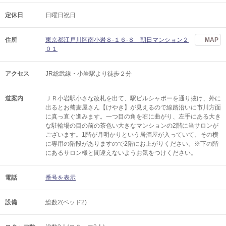
定休日
日曜日祝日
住所
東京都江戸川区南小岩８-１６-８ 朝日マンション２
MAP
０１
アクセス
JR総武線・小岩駅より徒歩２分
道案内
ＪＲ小岩駅小さな改札を出て、駅ビルシャポーを通り抜け、外に
出るとお蕎麦屋さん【けやき】が見えるので線路沿いに市川方面
に真っ直ぐ進みます。一つ目の角を右に曲がり、左手にある大き
な駐輪場の目の前の茶色い大きなマンションの2階に当サロンが
ございます。1階が月明かりという居酒屋が入っていて、その横
に専用の階段がありますので2階にお上がりください。※下の階
にあるサロン様と間違えないようお気をつけください。
電話
番号を表示
設備
総数2(ベッド2)