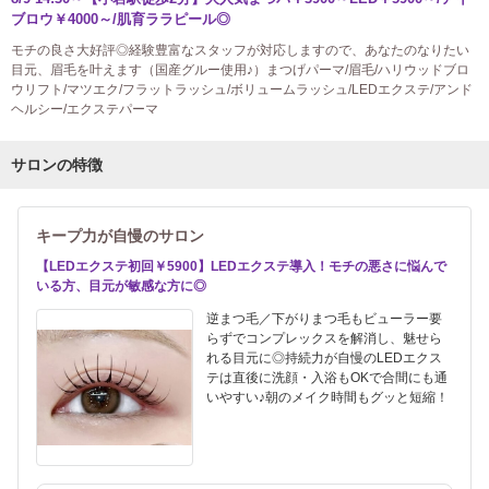
ブロウ￥4000～/肌育ララピール◎
モチの良さ大好評◎経験豊富なスタッフが対応しますので、あなたのなりたい
目元、眉毛を叶えます（国産グルー使用♪）まつげパーマ/眉毛/ハリウッドブロ
ウリフト/マツエク/フラットラッシュ/ボリュームラッシュ/LEDエクステ/アンド
ヘルシー/エクステパーマ
サロンの特徴
キープ力が自慢のサロン
【LEDエクステ初回￥5900】LEDエクステ導入！モチの悪さに悩んで
いる方、目元が敏感な方に◎
逆まつ毛／下がりまつ毛もビューラー要
らずでコンプレックスを解消し、魅せら
れる目元に◎持続力が自慢のLEDエクス
テは直後に洗顔・入浴もOKで合間にも通
いやすい♪朝のメイク時間もグッと短縮！