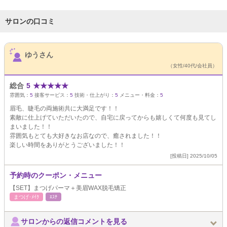
サロンの口コミ
サロンPick Up
ゆうさん
（女性/40代/会社員）
総合
5
★
★
★
★
★
雰囲気：
5
接客サービス：
5
技術・仕上がり：
5
メニュー・料金：
5
眉毛、睫毛の両施術共に大満足です！！
素敵に仕上げていただいたので、自宅に戻ってからも嬉しくて何度も見てし
まいました！！
雰囲気もとても大好きなお店なので、癒されました！！
楽しい時間をありがとうございました！！
[投稿日] 2025/10/05
予約時のクーポン・メニュー
【SET】まつげパーマ＋美眉WAX脱毛矯正
まつげ･ﾒｲｸ
ｴｽﾃ
サロンからの返信コメントを見る