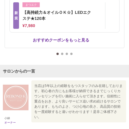
まつエク
【高持続力＆オイルＯＫ☆】LEDエク
新
規
ステ★120本
¥7,980
おすすめクーポンをもっと見る
サロンからの一言
当店は5年以上の経験をもつスタッフのみ在籍しておりま
す。初心者の方にもお客様が納得できるまでじっくりカ
ウンセリングを行い施術に入らせて頂きます。信頼性に
重点をおき、より良いサービス追い求め続けるサロンで
あります。もちのよさ、つけ心地の良さ、高品質の技術
を一度経験すると違いがわかります！是非ご体感下さ
い。
小林
オーナー