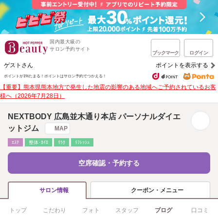
国内最大級の
サロン予約サイト
ブックマーク
ログイン
ゲストさん
ポイントを表示する
ポイントが1%たまる！
ポイントはサロン予約でつかえる！
【重要】熊本県熊本地方で発生した地震の影響のある地域へご予約されているお客
様へ（2026年7月28日）
NEXTBODY 広島並木通り本店 パーソナルダイエ
ットジム
MAP
ｴｽﾃ
整体･ｶｲﾛ
ﾘﾗｸ
ﾘﾌﾚｯｼｭ
空席確認・予約する
クーポン・メニュー
サロン情報
トップ
こだわり
フォト
スタッフ
ブログ
口コミ