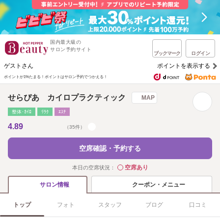
国内最大級の
サロン予約サイト
ブックマーク
ログイン
ゲストさん
ポイントを表示する
ポイントが1%たまる！
ポイントはサロン予約でつかえる！
せらぴあ カイロプラクティック
MAP
整体･ｶｲﾛ
ﾘﾗｸ
ｴｽﾃ
4.89
（35件）
空席確認・予約する
空席あり
本日の空席状況：
◯
クーポン・メニュー
サロン情報
トップ
フォト
スタッフ
ブログ
口コミ