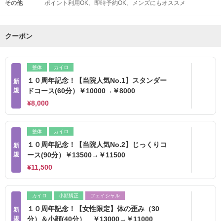
その他
ポイント利用OK
即時予約OK
メンズにもオススメ
クーポン
整体
カイロ
１０周年記念！【当院人気No.1】スタンダー
新
規
ドコース(60分）￥10000→￥8000
¥8,000
整体
カイロ
１０周年記念！【当院人気No.2】じっくりコ
新
規
ース(90分）￥13500→￥11500
¥11,500
カイロ
小顔矯正
フェイシャル
１０周年記念！【女性限定】体の歪み（30
新
規
分）＆小顔(40分） ￥13000→￥11000