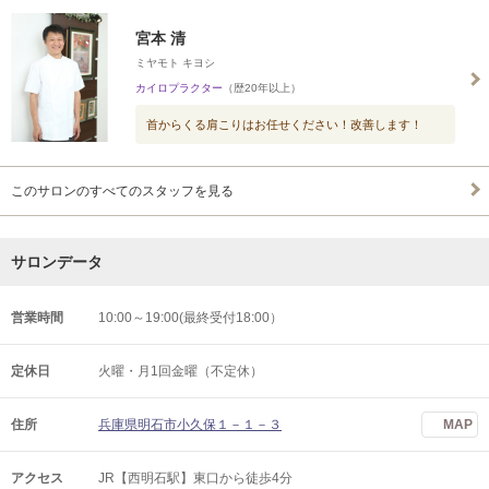
宮本 清
ミヤモト キヨシ
カイロプラクター
（歴20年以上）
首からくる肩こりはお任せください！改善します！
このサロンのすべてのスタッフを見る
サロンデータ
営業時間
10:00～19:00(最終受付18:00）
定休日
火曜・月1回金曜（不定休）
住所
兵庫県明石市小久保１－１－３
MAP
アクセス
JR【西明石駅】東口から徒歩4分