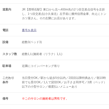
道案内
JR【西明石駅】東口から北へ400m先の2つ目交差点信号を左折
し、1つ目交差点(小久保北）左手前に播州信用金庫、向えにトン
カツ屋さん。その左隣にお店があります。
電話
番号を表示
設備
総数3(ベッド3)
スタッフ数
総数1人(施術者（リラク）1人)
駐車場
近隣にコインパーキング有り
こだわり
当日受付OK／駅から徒歩5分以内／2回目以降特典あり／朝10時
条件
前でも受付OK／1人で貸切OK／お子さま同伴可／3席（ベッド）
以下の小型サロン／都度払いメニューあり
備考
※このサロンの施術者は男性です。