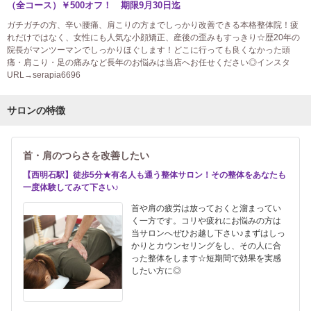
（全コース）￥500オフ！ 期限9月30日迄
ガチガチの方、辛い腰痛、肩こりの方までしっかり改善できる本格整体院！疲
れだけではなく、女性にも人気な小顔矯正、産後の歪みもすっきり☆歴20年の
院長がマンツーマンでしっかりほぐします！どこに行っても良くなかった頭
痛・肩こり・足の痛みなど長年のお悩みは当店へお任せください◎インスタ
URL→serapia6696
サロンの特徴
首・肩のつらさを改善したい
【西明石駅】徒歩5分★有名人も通う整体サロン！その整体をあなたも
一度体験してみて下さい♪
首や肩の疲労は放っておくと溜まってい
く一方です。コリや疲れにお悩みの方は
当サロンへぜひお越し下さい♪まずはしっ
かりとカウンセリングをし、その人に合
った整体をします☆短期間で効果を実感
したい方に◎