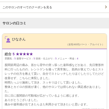
このサロンのすべてのクーポンを見る
サロンの口コミ
サロンPick Up
ひなさん
（女性/40代/パート・アルバイト）
総合
5
★
★
★
★
★
雰囲気：
5
接客サービス：
5
技術・仕上がり：
5
メニュー・料金：
4
股関節周辺の痛み、首から背中の突っ張った違和感などがあり、先日整形外
科に行ったものの、レントゲンを撮って異常無し、筋肉が衰えているとスト
レッチの仕方を教えて貰い、自分でストレッチしたりほぐしたりしてたけど
改善せず、こちらに来院しました。
時間たっぷり施術して頂き、スッキリほぐして貰いました。
整体とカイロの技術が凄く、他のサロンでは得られない満足感がありまし
た。
日に日に股関節の可動域が広がっているように感じます。
ありがとうございました。
痛みや違和感が出てきたらまた利用させて頂きたいと思います。