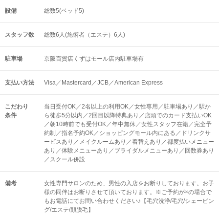
設備
総数5(ベッド5)
スタッフ数
総数6人(施術者（エステ）6人)
駐車場
京阪百貨店くずはモール店内駐車場有
支払い方法
Visa／Mastercard／JCB／American Express
こだわり
当日受付OK／2名以上の利用OK／女性専用／駐車場あり／駅か
条件
ら徒歩5分以内／2回目以降特典あり／店頭でのカード支払いOK
／朝10時前でも受付OK／年中無休／女性スタッフ在籍／完全予
約制／指名予約OK／ショッピングモール内にある／ドリンクサ
ービスあり／メイクルームあり／着替えあり／都度払いメニュー
あり／体験メニューあり／ブライダルメニューあり／回数券あり
／スクール併設
備考
女性専門サロンのため、男性の入店をお断りしております。お子
様の同伴はお断りさせて頂いております。※ご予約が×の場合で
もお電話にてお問い合わせください♪【毛穴洗浄/毛穴/シェービン
グ/エステ/顔脱毛】