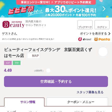
国内最大級の
サロン予約サイト
ブックマーク
ログイン
ゲストさん
ポイントを表示する
ポイントが1%たまる！
ポイントはサロン予約でつかえる！
ビューティーフェイスグランデ 京阪百貨店くず
はモール店
MAP
ｴｽﾃ
ﾘﾗｸ
4.49
（489件）
空席確認・予約する
スタッフ募集を見る
クーポン・メニュー
サロン情報