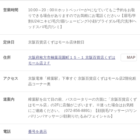
営業時間
10:00～20：00※ホットペッパーが×になていてもご予約をお取
りできる場合がありますのでお気軽にお電話ください♪【眉毛/学
割U24/ニキビ/毛穴/眉/シェービング/小顔/ブライダル/毛穴洗浄/ヘ
ッドスパ/毛穴/シミ】
定休日
京阪百貨店くずはモール店休館日
住所
大阪府枚方市楠葉花園町１５－１ 京阪百貨店くずは
MAP
モール店２Ｆ
アクセス
京阪電車「樟葉駅」下車すぐ 京阪百貨店くずはモール店2階化粧
品コーナー奥
道案内
樟葉駅を出て目の前、バスロータリーの方面に「京阪百貨店くず
はモール店」の2Fに店舗がございます。※迷った場合はお気軽
にご連絡ください。（072-856-8891）【顔脱毛/マッサージ/リン
パ/リンパマッサージ/顔剃り/たるみ/フェイシャル】
電話
番号を表示