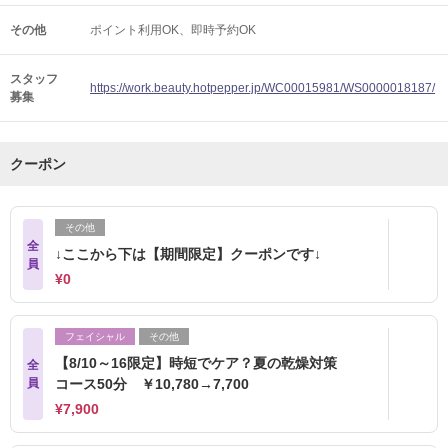
その他
ポイント利用OK
即時予約OK
スタッフ
https://work.beauty.hotpepper.jp/WC00015981/WS0000018187/
募集
クーポン
その他
全
↓ここから下は【期間限定】クーポンです↓
員
¥0
フェイシャル
その他
【8/10～16限定】時短でケア？夏の乾燥対策
全
員
コース50分 ￥10,780→7,700
¥7,900