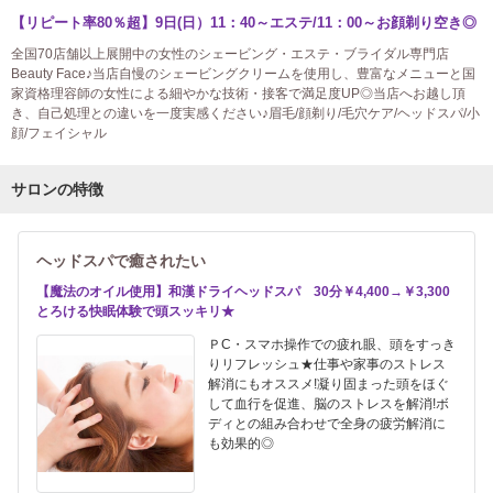
【リピート率80％超】9日(日）11：40～エステ/11：00～お顔剃り空き◎
全国70店舗以上展開中の女性のシェービング・エステ・ブライダル専門店
Beauty Face♪当店自慢のシェービングクリームを使用し、豊富なメニューと国
家資格理容師の女性による細やかな技術・接客で満足度UP◎当店へお越し頂
き、自己処理との違いを一度実感ください♪眉毛/顔剃り/毛穴ケア/ヘッドスパ/小
顔/フェイシャル
サロンの特徴
ヘッドスパで癒されたい
【魔法のオイル使用】和漢ドライヘッドスパ 30分￥4,400→￥3,300
とろける快眠体験で頭スッキリ★
ＰC・スマホ操作での疲れ眼、頭をすっき
りリフレッシュ★仕事や家事のストレス
解消にもオススメ!凝り固まった頭をほぐ
して血行を促進、脳のストレスを解消!ボ
ディとの組み合わせで全身の疲労解消に
も効果的◎