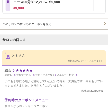
員
コース60分￥12,210→￥9,900
¥9,900
このサロンのすべてのクーポンを見る
サロンの口コミ
サロンPick Up
ともさん
（女性/50代/パート・アルバイト）
総合
5
★
★
★
★
★
雰囲気：
5
接客サービス：
5
技術・仕上がり：
5
メニュー・料金：
5
いつも丁寧に心地よく施術していただいて毎回、大満足です！今回もリフレ
ッシュできました、ありがとうございました。
[投稿日] 2026/08/01
予約時のクーポン・メニュー
サロンからのメッセージクーポン