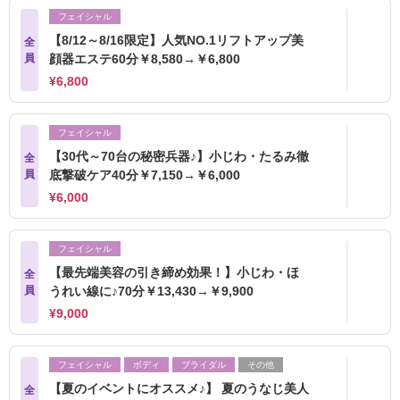
フェイシャル
【8/12～8/16限定】人気NO.1リフトアップ美
全
員
顔器エステ60分￥8,580→￥6,800
¥6,800
フェイシャル
【30代～70台の秘密兵器♪】小じわ・たるみ徹
全
員
底撃破ケア40分￥7,150→￥6,000
¥6,000
フェイシャル
【最先端美容の引き締め効果！】小じわ・ほ
全
員
うれい線に♪70分￥13,430→￥9,900
¥9,000
フェイシャル
ボディ
ブライダル
その他
【夏のイベントにオススメ♪】 夏のうなじ美人
全