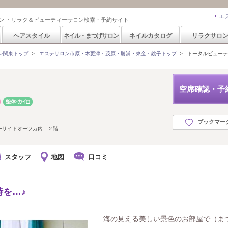
エ
ン ・リラク＆ビューティーサロン検索・予約サイト
ヘアスタイル
ネイル・まつげサロン
ネイルカタログ
リラクサロ
ン関東トップ
>
エステサロン市原・木更津・茂原・勝浦・東金・銚子トップ
>
トータルビューティ
空席確認・予
ブックマー
ーサイドオーツカ内 ２階
スタッフ
地図
口コミ
を…♪
海の見える美しい景色のお部屋で（ま