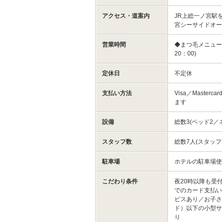
アクセス・道案内
JR上総一ノ宮駅
宮シーサイドオー
営業時間
◆まつ毛メニュー月
20：00)
定休日
不定休
支払い方法
Visa／Masterc
ます
設備
総数3(ベッド2／
スタッフ数
総数7人(スタッフ
駐車場
ホテルの駐車場
こだわり条件
夜20時以降も受
でのカード支払い
ビスあり／お子さ
ド）以下の小型
り