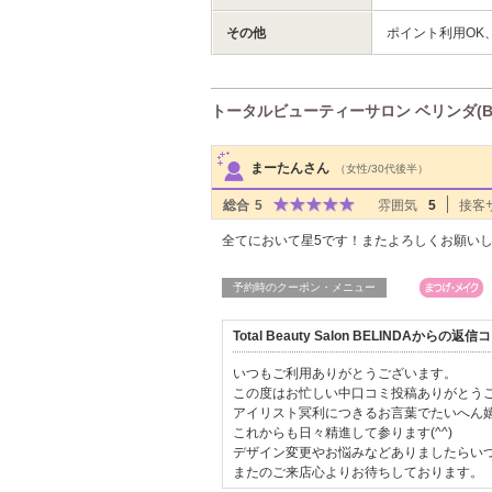
その他
ポイント利用OK
トータルビューティーサロン ベリンダ(BE
サロンPick Up
まーたんさん
（女性/30代後半）
総合
5
雰囲気
5
接客
全てにおいて星5です！またよろしくお願い
予約時のクーポン・メニュー
Total Beauty Salon BELINDAからの返
いつもご利用ありがとうございます。
この度はお忙しい中口コミ投稿ありがとう
アイリスト冥利につきるお言葉でたいへん
これからも日々精進して参ります(^^)
デザイン変更やお悩みなどありましたらい
またのご来店心よりお待ちしております。