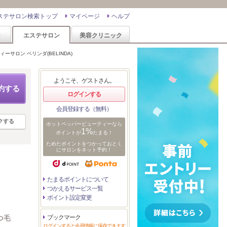
ステサロン検索トップ
マイページ
ヘルプ
ン
エステサロン
美容クリニック
ーサロン ベリンダ(BELINDA)
ようこそ、ゲストさん。
約する
ログインする
会員登録する（無料）
クする
ホットペッパービューティーなら
1%
ポイントが
たまる！
ためたポイントをつかっておとく
にサロンをネット予約！
たまるポイントについて
つかえるサービス一覧
ポイント設定変更
つ毛
ブックマーク
ログインすると会員情報に保存できます