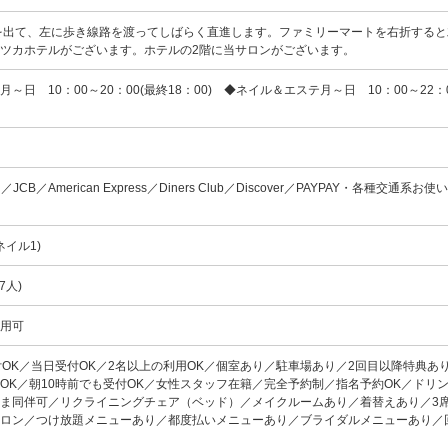
を出て、左に歩き線路を渡ってしばらく直進します。ファミリーマートを右折すると
ツカホテルがございます。ホテルの2階に当サロンがございます。
～日 10：00～20：00(最終18：00) ◆ネイル＆エステ月～日 10：00～22：
ard／JCB／American Express／Diners Club／Discover／PAYPAY・各種交通系
ネイル1)
7人)
使用可
付OK／当日受付OK／2名以上の利用OK／個室あり／駐車場あり／2回目以降特典あ
OK／朝10時前でも受付OK／女性スタッフ在籍／完全予約制／指名予約OK／ドリ
ま同伴可／リクライニングチェア（ベッド）／メイクルームあり／着替えあり／3
サロン／つけ放題メニューあり／都度払いメニューあり／ブライダルメニューあり／