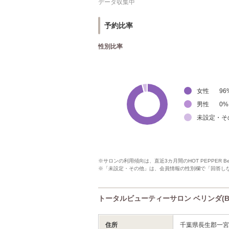
データ収集中
予約比率
性別比率
女性
96
男性
0
%
未設定・そ
※サロンの利用傾向は、直近3カ月間のHOT PEPPER 
※「未設定・その他」は、会員情報の性別欄で「回答し
トータルビューティーサロン ベリンダ(BE
住所
千葉県長生郡一