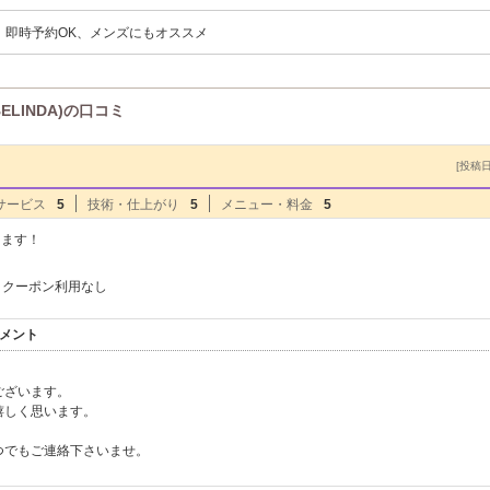
、即時予約OK、メンズにもオススメ
LINDA)の口コミ
[投稿日]
サービス
5
技術・仕上がり
5
メニュー・料金
5
します！
クーポン利用なし
信コメント
ございます。
嬉しく思います。
つでもご連絡下さいませ。