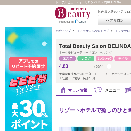
トータルビューティーサロン ベリンダ(BELINDA)
国内最大級のヘアサロ
ヘアサロン
総合トップ
>
エステサロン検索トップ
>
エステサロ
Total Beauty Salon BELINDA
トータルビューティーサロン べリンダ
4.83
（69件）
千葉県長生郡一宮町一宮 １００００ ホテル一宮シ
JR上総一ノ宮駅 徒歩40分
サロン情報
メニュー
リゾートホテルで癒しのひと時