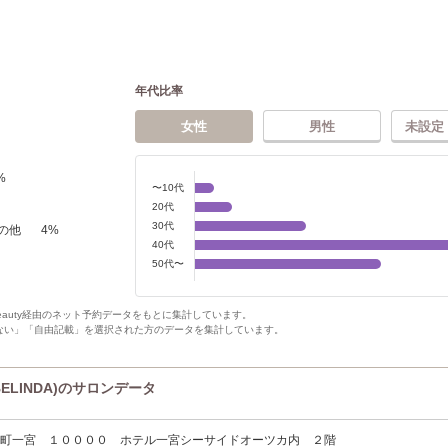
年代比率
女性
男性
未設定
%
〜10代
20代
30代
の他
4
%
40代
50代〜
Beauty経由のネット予約データをもとに集計しています。
ない」「自由記載」を選択された方のデータを集計しています。
LINDA)のサロンデータ
宮町一宮 １００００ ホテル一宮シーサイドオーツカ内 ２階