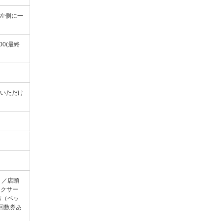
左側に一
00(最終
お使いいただけ
り／店頭
ンクサー
席（ベッ
回数券あ