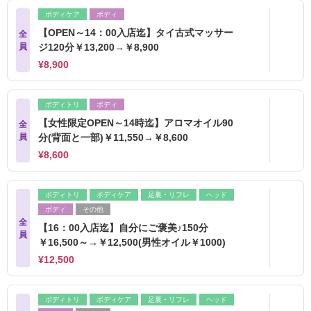
ボディケア
ボディ
【OPEN～14：00入店迄】タイ古式マッサー
全
員
ジ120分￥13,200→￥8,900
¥8,900
ボディトリ
ボディ
【女性限定OPEN～14時迄】アロマオイル90
全
員
分(背面と一部)￥11,550→￥8,600
¥8,600
ボディトリ
ボディケア
足裏・リフレ
ヘッド
ボディ
その他
全
【16：00入店迄】自分にご褒美♪150分
員
￥16,500～→￥12,500(男性オイル￥1000)
¥12,500
ボディトリ
ボディケア
足裏・リフレ
ヘッド