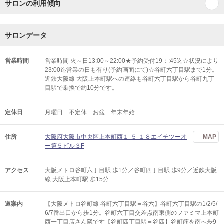
サロンの利用傾向
サロンデータ
営業時間
営業時間 火～日13:00～22:00★予約受付19：:45迄☆状況により
23:00迄営業の日も有り(予約画面にて)☆谷町六丁目駅まで1分。
近鉄大阪線 大阪上本町駅への連絡も谷町六丁目駅から谷町九丁
目駅で乗換で約10分です。
定休日
月曜日 不定休 お盆 年末年始
住所
大阪府大阪市中央区上本町西１-５-１８エイチツーオ
MAP
ー第５ビル３F
アクセス
大阪メトロ谷町六丁目駅 歩1分／谷町四丁目駅 歩9分／近鉄大阪
線 大阪上本町駅 歩15分
道案内
【大阪メトロ谷町線 谷町六丁目駅＝谷六】谷町六丁目駅の1/2/5/
6/7番出口から歩1分。谷町六丁目交差点南東側のファミマ上本町
西一丁目店さん隣です【谷町四丁目駅＝谷四】谷町筋を南へ歩9