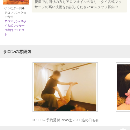
腰痛でお困りの方もアロマオイルの香り・タイ古式マッ
サージの高い技術をお試しください★スタッフ募集中
ゆうなぎ一同◆
アロマリンパ+タ
イ古式
アロマリンパ&タ
イ古式マッサー
ジ専門セラピス
ト
サロンの雰囲気
13：00～予約受付19:45迄23:00迄の日も有