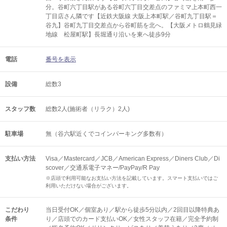
分。谷町六丁目駅がある谷町六丁目交差点のファミマ上本町西一
丁目店さん隣です【近鉄大阪線 大阪上本町駅／谷町九丁目駅＝
谷九】谷町九丁目交差点から谷町筋を北へ。【大阪メトロ鶴見緑
地線 松屋町駅】長堀通り沿いを東へ徒歩9分
電話
番号を表示
設備
総数3
スタッフ数
総数2人(施術者（リラク）2人)
駐車場
無（谷六駅近くでコインパーキング多数有）
支払い方法
Visa／Mastercard／JCB／American Express／Diners Club／Di
scover／交通系電子マネー/PayPay/R Pay
※店頭で利用可能なお支払い方法を記載しています。スマート支払いではご
利用いただけない場合がございます。
こだわり
当日受付OK／個室あり／駅から徒歩5分以内／2回目以降特典あ
条件
り／店頭でのカード支払いOK／女性スタッフ在籍／完全予約制