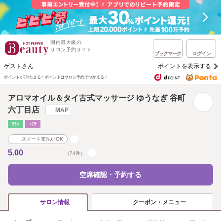
国内最大級の
サロン予約サイト
ブックマーク
ログイン
ゲストさん
ポイントを表示する
ポイントが1%たまる！
ポイントはサロン予約でつかえる！
アロマオイル＆タイ古式マッサージ ゆうなぎ 谷町
六丁目店
MAP
ﾘﾗｸ
ｴｽﾃ
スマート支払いOK
5.00
（74件）
空席確認・予約する
クーポン・メニュー
サロン情報