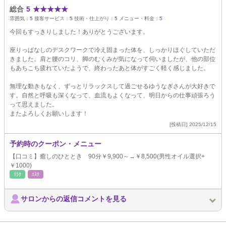
総合
5
★
★
★
★
★
雰囲気：
5
接客サービス：
5
技術・仕上がり：
5
メニュー・料金：
5
今回もすっきりしました！ありがとうございます。
座りっぱなしのデスクワークで冷え固まった体を、しっかりほぐしていただ
きました。肩と腰のコリ、脚のむくみが気になって伺いましたが、他の部位
もあちこち疲れていたようで、終わったあと体がすごく軽く感じました。
無理な動きもなく、ずっとリラックスして過ごせるゆうなぎさんが大好きで
す。自然と呼吸も深くなって、血流もよくなって、明日からの仕事頑張ろう
って思えました。
またよろしくお願いします！
[投稿日] 2025/12/15
予約時のクーポン・メニュー
【口コミ】癒しのひととき 90分￥9,900～→￥8,500(男性オイル選択+
￥1000)
ﾘﾗｸ
ｴｽﾃ
サロンからの返信コメントを見る