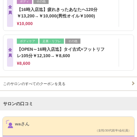
ボディ
その他
全
【16時入店迄】疲れきったあなたへ120分
員
￥13,200→￥10,000(男性オイル￥1000)
¥10,000
ボディケア
足裏・リフレ
その他
【OPEN～16時入店迄】タイ古式+フットリフ
全
員
レ105分￥12,100→￥8,600
¥8,600
このサロンのすべてのクーポンを見る
サロンの口コミ
サロンPick Up
waさん
（女性/30代前半/会社員）