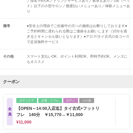
／指名予約OK／ドリンクサービスあり／着替えあり／3席（ベッ
ド）以下の小型サロン／都度払いメニューあり／体験メニューあ
り
備考
●安全上の理由でご妊娠中の方への施術はお断りしております●
ご予約時間に遅れられる際はご連絡をお願いします（10分を過
ぎるとキャンセル扱いとなります）●アロマ/タイ古式の全コース
で足浴無料サービス
その他
スマート支払いOK
ポイント利用OK
即時予約OK
メンズに
もオススメ
クーポン
ボディケア
足裏・リフレ
ボディ
その他
【OPEN～14:00入店迄】タイ古式+フットリ
全
員
フレ 140分 ￥15,770→￥11,000
¥11,000