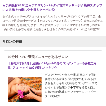
★予約受付20:00迄★アロマリンパ＆タイ古式マッサージ☆熟練スタッフ
による極上の癒し☆土日もクーポン◎
タイ古式マッサージ/アロマオイル/リンパマッサージ/ボディケアの専門店。全
コースで足湯無料サービス【アロマリンパ&タイ式マッサージ】貴女のお疲れに
極上の癒しをお届けします。タイ古式マッサージ+アロマオイルの癒しの香り
+高い技術と多彩な経験にお任せ★しばらくの間予約受付19：45迄☆枠空OK
サロンの特徴
90分以上のご褒美メニューがあるサロン
【谷町六丁目1分】足浴付♪120分~240分のロングメニューを多数ご用
意!!アロマ×タイ古式で疲れスッキリ☆
デスクワークや立ち仕事,家事などで同じ
姿勢でいる時間が長い貴女のむくみもお
疲れもスッキリ♪大満足のロングコースで
心ゆくまで徹底ケア◆丁寧な接客と口コ
ミ高評価の熟練したマッサージでリピー
ター様多数!!