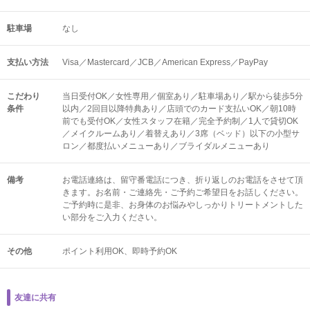
駐車場
なし
支払い方法
Visa／Mastercard／JCB／American Express／PayPay
こだわり
当日受付OK／女性専用／個室あり／駐車場あり／駅から徒歩5分
条件
以内／2回目以降特典あり／店頭でのカード支払いOK／朝10時
前でも受付OK／女性スタッフ在籍／完全予約制／1人で貸切OK
／メイクルームあり／着替えあり／3席（ベッド）以下の小型サ
ロン／都度払いメニューあり／ブライダルメニューあり
備考
お電話連絡は、留守番電話につき、折り返しのお電話をさせて頂
きます。お名前・ご連絡先・ご予約ご希望日をお話しください。
ご予約時に是非、お身体のお悩みやしっかりトリートメントした
い部分をご入力ください。
その他
ポイント利用OK
即時予約OK
友達に共有