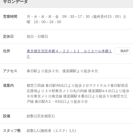
サロンデータ
営業時間
月・火・水・木・金 09：30～17：30（最終受付15：00）土
曜 10：00～18：00
定休日
祝日・日曜日
住所
東京都文京区本郷４－２２－１１ ルミエール本郷１
MAP
Ｆ
アクセス
春日駅より徒歩２分、後楽園駅より徒歩８分、
道案内
都営三田線 春日駅A6出口より徒歩２分マクドナルド春日駅前店
左路地より３０秒東京メトロ丸の内線 後楽園駅a４出口より徒歩
８分東京メトロ南北線 後楽園駅８番出口より徒歩５分都営大江
戸線 春日駅A２・A3出口より徒歩５分
設備
総数1(完全個室1)
スタッフ数
総数1人(施術者（エステ）1人)