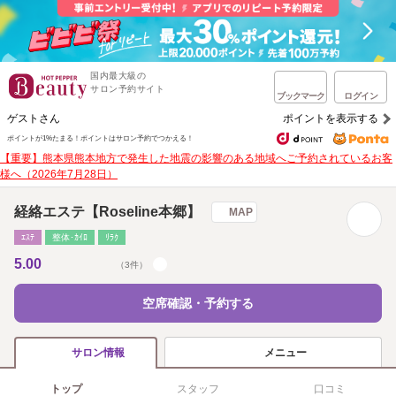
国内最大級の
サロン予約サイト
ブックマーク
ログイン
ゲストさん
ポイントを表示する
ポイントが1%たまる！
ポイントはサロン予約でつかえる！
【重要】熊本県熊本地方で発生した地震の影響のある地域へご予約されているお客
様へ（2026年7月28日）
経絡エステ【Roseline本郷】
MAP
ｴｽﾃ
整体･ｶｲﾛ
ﾘﾗｸ
5.00
（3件）
空席確認・予約する
メニュー
サロン情報
トップ
スタッフ
口コミ