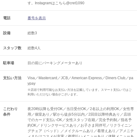
す。Instagramはこちら@cret1090
電話
番号を表示
設備
総数3
スタッフ数
総数4人
駐車場
目の前にパーキングメーターあり
支払い方法
Visa／Mastercard／JCB／American Express／Diners Club／pa
ypay
※店頭で利用可能なお支払い方法を記載しています。スマート支払いではご
利用いただけない場合がございます。
こだわり
夜20時以降も受付OK／当日受付OK／2名以上の利用OK／女性専
条件
用／個室あり／駅から徒歩5分以内／2回目以降特典あり／店頭
でのカード支払いOK／女性スタッフ在籍／完全予約制／指名予
約OK／ドリンクサービスあり／お子さま同伴可／リクライニン
グチェア（ベッド）／メイクルームあり／着替えあり／アメニテ
ィまたはコスメが充実／都度払いメニューあり／体験メニューあ