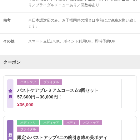
り／ブライダルメニューあり／回数券あり
備考
※日本語対応のみ。お子様同伴の場合は事前にご連絡お願い致し
ます。
その他
スマート支払いOK
ポイント利用OK
即時予約OK
クーポン
バストケア
ブライダル
バストケアプレミアムコース☆3回セット
全
員
57,600円→36,000円！
¥36,000
ボディトリ
ボディケア
ボディ
バストケア
ブライダル
新
限定☆バストアップ×二の腕引き締め美ボディ