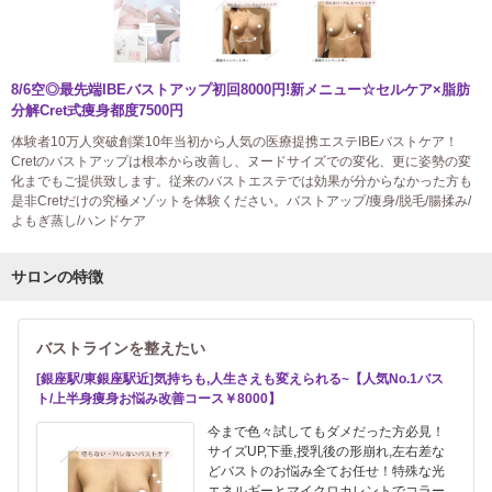
8/6空◎最先端IBEバストアップ初回8000円!新メニュー☆セルケア×脂肪
分解Cret式痩身都度7500円
体験者10万人突破創業10年当初から人気の医療提携エステIBEバストケア！
Cretのバストアップは根本から改善し、ヌードサイズでの変化、更に姿勢の変
化までもご提供致します。従来のバストエステでは効果が分からなかった方も
是非Cretだけの究極メゾットを体験ください。バストアップ/痩身/脱毛/腸揉み/
よもぎ蒸し/ハンドケア
サロンの特徴
バストラインを整えたい
[銀座駅/東銀座駅近]気持ちも,人生さえも変えられる~【人気No.1バス
ト/上半身痩身お悩み改善コース￥8000】
今まで色々試してもダメだった方必見！
サイズUP,下垂,授乳後の形崩れ,左右差な
どバストのお悩み全てお任せ！特殊な光
エネルギーとマイクロカレントでコラー