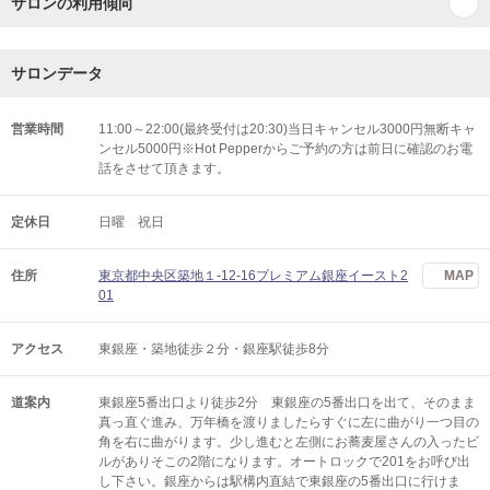
サロンの利用傾向
サロンデータ
営業時間
11:00～22:00(最終受付は20:30)当日キャンセル3000円無断キャ
ンセル5000円※Hot Pepperからご予約の方は前日に確認のお電
話をさせて頂きます。
定休日
日曜 祝日
住所
東京都中央区築地１-12-16プレミアム銀座イースト2
MAP
01
アクセス
東銀座・築地徒歩２分・銀座駅徒歩8分
道案内
東銀座5番出口より徒歩2分 東銀座の5番出口を出て、そのまま
真っ直ぐ進み、万年橋を渡りましたらすぐに左に曲がり一つ目の
角を右に曲がります。少し進むと左側にお蕎麦屋さんの入ったビ
ルがありそこの2階になります。オートロックで201をお呼び出
し下さい。銀座からは駅構内直結で東銀座の5番出口に行けま