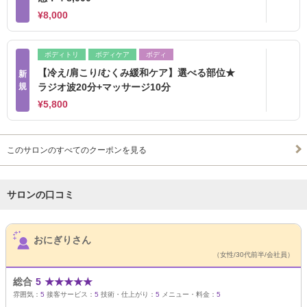
¥8,000
ボディトリ
ボディケア
ボディ
【冷え/肩こり/むくみ緩和ケア】選べる部位★
新
規
ラジオ波20分+マッサージ10分
¥5,800
このサロンのすべてのクーポンを見る
サロンの口コミ
サロンPick Up
おにぎりさん
（女性/30代前半/会社員）
総合
5
★
★
★
★
★
雰囲気：
5
接客サービス：
5
技術・仕上がり：
5
メニュー・料金：
5