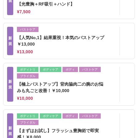
規
【光豊胸＋RF吸引＋ハンド】
¥7,500
バストケア
【人気No,1】結果重視！本気のバストアップ
新
規
￥13,000
¥13,000
ボディトリ
ボディケア
ボディ
バストケア
ブライダル
新
【極上バストアップ】背肉脇肉二の腕のお悩
規
みも丸ごと改善！￥10,000
¥10,000
ボディトリ
ボディケア
ボディ
バストケア
ブライダル
新
【まずはお試し】フラッシュ豊胸術で即実
規
感！￥8,000