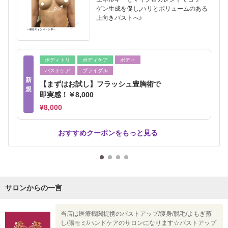
ゲン生成を促し,ハリとボリュームのある
上向きバストへ♪
ボディトリ
ボディケア
ボディ
バストケア
ブライダル
新
【まずはお試し】フラッシュ豊胸術で
規
即実感！￥8,000
¥8,000
おすすめクーポンをもっと見る
サロンからの一言
当店は医療機関提携のバストアップ/痩身/脱毛/よもぎ蒸
し/腸モミ/ハンドケアのサロンになります☆バストアップ