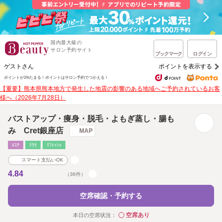
国内最大級の
サロン予約サイト
ブックマーク
ログイン
ゲストさん
ポイントを表示する
ポイントが1%たまる！
ポイントはサロン予約でつかえる！
【重要】熊本県熊本地方で発生した地震の影響のある地域へご予約されているお客
様へ（2026年7月28日）
バストアップ・痩身・脱毛・よもぎ蒸し・腸も
み Cret銀座店
MAP
ｴｽﾃ
ﾘﾗｸ
ﾘﾌﾚｯｼｭ
スマート支払いOK
4.84
（36件）
空席確認・予約する
空席あり
本日の空席状況：
◯