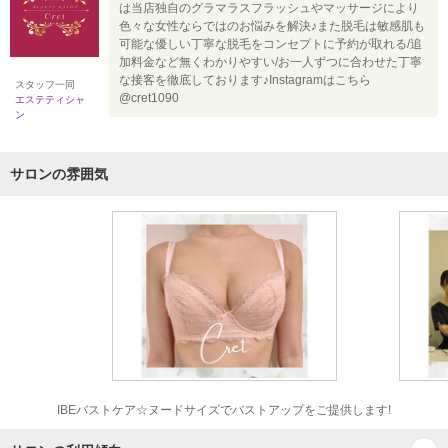
は当店独自のグラマラスフラッシュやマッサージにより
色々な女性ならではのお悩みを解決♪また脱毛は敏感肌も
可能な優しい丁寧な脱毛をコンセプトに予約が取れる/追
加料金など無くわかりやすい/お一人ずつに合わせた丁寧
な接客を徹底しております♪Instagramはこちら
スタッフ一同
@cret1090
エステティシャ
ン
サロンの雰囲気
IBEバストケア☆ヌードサイズでバストアップをご提供します!