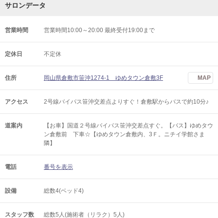
サロンデータ
営業時間
営業時間10:00～20:00 最終受付19:00まで
定休日
不定休
住所
岡山県倉敷市笹沖1274-1 ゆめタウン倉敷3F
MAP
アクセス
2号線バイパス笹沖交差点よりすぐ！倉敷駅からバスで約10分♪
道案内
【お車】国道２号線バイパス笹沖交差点すぐ。【バス】ゆめタウ
ン倉敷前 下車☆【ゆめタウン倉敷内、3Ｆ。ニチイ学館さま
隣】
電話
番号を表示
設備
総数4(ベッド4)
スタッフ数
総数5人(施術者（リラク）5人)