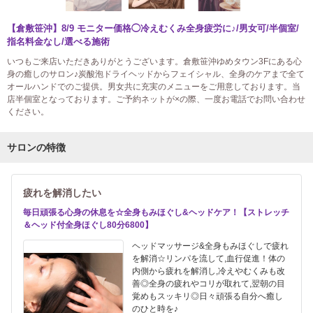
【倉敷笹沖】8/9 モニター価格◯冷えむくみ全身疲労に♪/男女可/半個室/
指名料金なし/選べる施術
いつもご来店いただきありがとうございます。倉敷笹沖ゆめタウン3Fにある心
身の癒しのサロン♪炭酸泡ドライヘッドからフェイシャル、全身のケアまで全て
オールハンドでのご提供。男女共に充実のメニューをご用意しております。当
店半個室となっております。ご予約ネットが×の際、一度お電話でお問い合わせ
ください。
サロンの特徴
疲れを解消したい
毎日頑張る心身の休息を☆全身もみほぐし&ヘッドケア！【ストレッチ
＆ヘッド付全身ほぐし80分6800】
ヘッドマッサージ&全身もみほぐしで疲れ
を解消☆リンパを流して,血行促進！体の
内側から疲れを解消し,冷えやむくみも改
善◎全身の疲れやコリが取れて,翌朝の目
覚めもスッキリ◎日々頑張る自分へ癒し
のひと時を♪