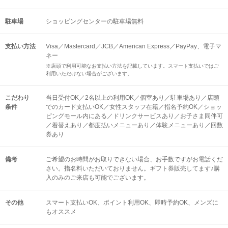
駐車場
ショッピングセンターの駐車場無料
支払い方法
Visa／Mastercard／JCB／American Express／PayPay、電子マ
ネー
※店頭で利用可能なお支払い方法を記載しています。スマート支払いではご
利用いただけない場合がございます。
こだわり
当日受付OK／2名以上の利用OK／個室あり／駐車場あり／店頭
条件
でのカード支払いOK／女性スタッフ在籍／指名予約OK／ショッ
ピングモール内にある／ドリンクサービスあり／お子さま同伴可
／着替えあり／都度払いメニューあり／体験メニューあり／回数
券あり
備考
ご希望のお時間がお取りできない場合、お手数ですがお電話くだ
さい。指名料いただいておりません。ギフト券販売してます♪購
入のみのご来店も可能でございます。
その他
スマート支払いOK
ポイント利用OK
即時予約OK
メンズに
もオススメ