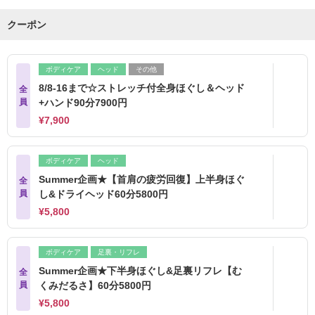
クーポン
ボディケア
ヘッド
その他
8/8-16まで☆ストレッチ付全身ほぐし＆ヘッド
全
員
+ハンド90分7900円
¥7,900
ボディケア
ヘッド
Summer企画★【首肩の疲労回復】上半身ほぐ
全
員
し&ドライヘッド60分5800円
¥5,800
ボディケア
足裏・リフレ
Summer企画★下半身ほぐし&足裏リフレ【む
全
員
くみだるさ】60分5800円
¥5,800