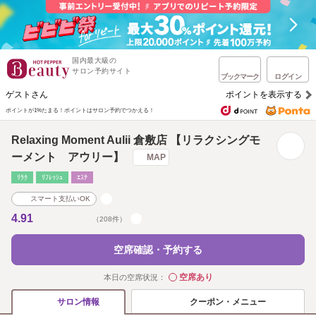
国内最大級の
サロン予約サイト
ブックマーク
ログイン
ゲストさん
ポイントを表示する
ポイントが1%たまる！
ポイントはサロン予約でつかえる！
Relaxing Moment Aulii 倉敷店 【リラクシングモ
ーメント アウリー】
MAP
ﾘﾗｸ
ﾘﾌﾚｯｼｭ
ｴｽﾃ
スマート支払いOK
4.91
（208件）
空席確認・予約する
空席あり
本日の空席状況：
◯
クーポン・メニュー
サロン情報