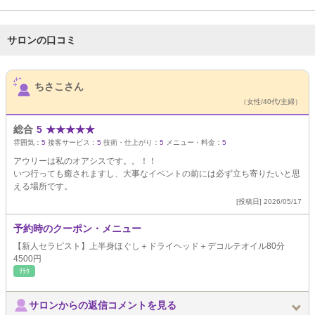
サロンの口コミ
サロンPick Up
ちさこさん
（女性/40代/主婦）
総合
5
★
★
★
★
★
雰囲気：
5
接客サービス：
5
技術・仕上がり：
5
メニュー・料金：
5
アウリーは私のオアシスです。。！！
いつ行っても癒されますし、大事なイベントの前には必ず立ち寄りたいと思
える場所です。
[投稿日] 2026/05/17
予約時のクーポン・メニュー
【新人セラピスト】上半身ほぐし＋ドライヘッド＋デコルテオイル80分
4500円
ﾘﾗｸ
サロンからの返信コメントを見る