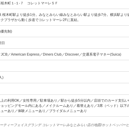
桜木町１‐１‐７ コレットマーレ５Ｆ
鉄 桜木町駅より徒歩1分。みなとみらい線みなとみらい駅より徒歩7分。横浜駅より徒
ークプラザから動く歩道でコレットマーレ2Fに直結。
予約優先制)
館日
d／JCB／American Express／Diners Club／Discover／交通系電子マネー(Suica)
人)
以上の利用OK／女性専用／駐車場あり／駅から徒歩5分以内／店頭でのカード支払い
ショッピングモール内にある／メイクルームあり／着替えあり／3席（ベッド）以下
ニューあり／体験メニューあり／ブライダルメニューあり
ューティーフェイスグランデ コレットマーレみなとみらい店の地図/ホットペッパー