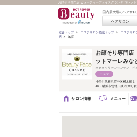
お顔そり専門店 ビューティーフェイスグランデ コレッ
国内最大級のヘアサロ
ヘアサロン
総合トップ
>
エステサロン検索トップ
>
エステサロ
店
>
地図
お顔そり専門店
ットマーレみな
オカオソリセンモンテン ビ
神奈川県横浜市中区桜木町１‐
JR・横浜市営地下鉄 桜木町駅
サロン情報
メニュー