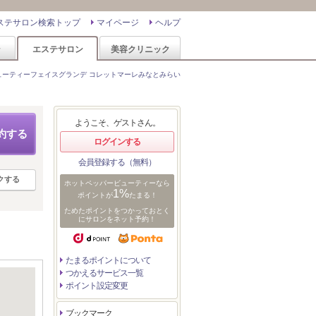
ステサロン検索トップ
マイページ
ヘルプ
ン
エステサロン
美容クリニック
ューティーフェイスグランデ コレットマーレみなとみらい
ようこそ、ゲストさん。
約する
ログインする
会員登録する（無料）
クする
ホットペッパービューティーなら
1%
ポイントが
たまる！
ためたポイントをつかっておとく
にサロンをネット予約！
たまるポイントについて
つかえるサービス一覧
ポイント設定変更
ブックマーク