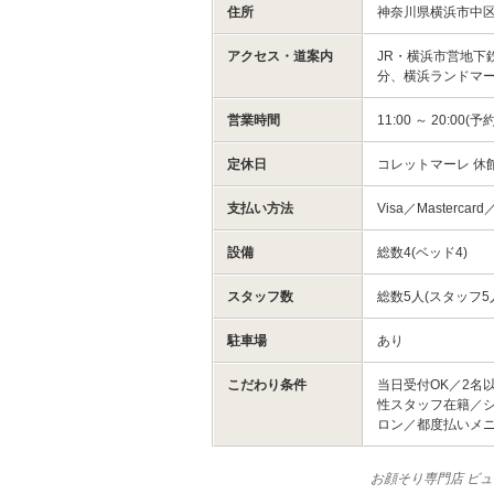
住所
神奈川県横浜市中区
アクセス・道案内
JR・横浜市営地下
分、横浜ランドマ
営業時間
11:00 ～ 20:00(
定休日
コレットマーレ 休
支払い方法
Visa／Mastercar
設備
総数4(ベッド4)
スタッフ数
総数5人(スタッフ5
駐車場
あり
こだわり条件
当日受付OK／2名
性スタッフ在籍／
ロン／都度払いメ
お顔そり専門店 ビ