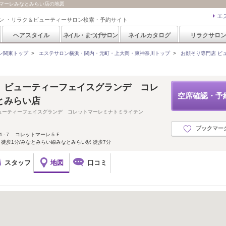
トマーレみなとみらい店の地図
エ
ン ・リラク＆ビューティーサロン検索・予約サイト
ヘアスタイル
ネイル・まつげサロン
ネイルカタログ
リラクサロ
ン関東トップ
>
エステサロン横浜・関内・元町・上大岡・東神奈川トップ
>
お顔そり専門店 ビ
 ビューティーフェイスグランデ コレ
空席確認・予
とみらい店
ューティーフェイスグランデ コレットマーレミナトミライテン
ブックマー
１‐７ コレットマーレ５Ｆ
 徒歩1分/みなとみらい線みなとみらい駅 徒歩7分
スタッフ
地図
口コミ