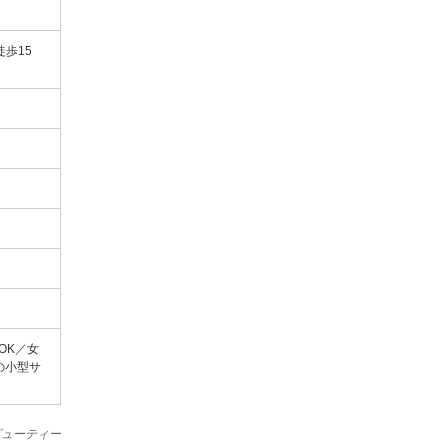
歩15
OK／女
の小型サ
ビューティー