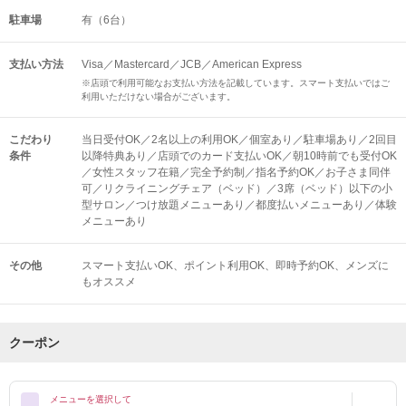
駐車場
有（6台）
支払い方法
Visa／Mastercard／JCB／American Express
※店頭で利用可能なお支払い方法を記載しています。スマート支払いではご
利用いただけない場合がございます。
こだわり
当日受付OK／2名以上の利用OK／個室あり／駐車場あり／2回目
条件
以降特典あり／店頭でのカード支払いOK／朝10時前でも受付OK
／女性スタッフ在籍／完全予約制／指名予約OK／お子さま同伴
可／リクライニングチェア（ベッド）／3席（ベッド）以下の小
型サロン／つけ放題メニューあり／都度払いメニューあり／体験
メニューあり
その他
スマート支払いOK
ポイント利用OK
即時予約OK
メンズに
もオススメ
クーポン
メニューを選択して