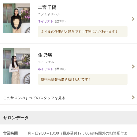
二宮 千陽
ニノミヤ チハル
ネイリスト
（歴3年）
ネイルの仕事が大好きです！丁寧にこだわります！
住 乃瑛
スミ ノエル
ネイリスト
（歴1年）
技術も接客も磨き続けたいです！
このサロンのすべてのスタッフを見る
サロンデータ
営業時間
月～日9:00～18:00（最終受付17：00)※時間外の相談受付ま