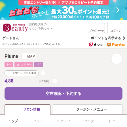
国内最大級の
サロン予約サイト
ブックマーク
ログイン
ゲストさん
ポイントを表示する
ポイントが1%たまる！
ポイントはサロン予約でつかえる！
Plume
MAP
ﾈｲﾙ
まつげ･ﾒｲｸ
ｴｽﾃ
スマート支払いOK
4.86
（443件）
空席確認・予約する
クーポン・メニュー
サロン情報
トップ
フォト
スタッフ
ブログ
口コミ