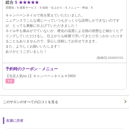
総合
5
★
★
★
★
★
雰囲気：
5
接客サービス：
5
技術・仕上がり：
5
メニュー・料金：
5
キャンペーンネイルで色を変えていただいました。
ニュアンスでこんな感じーっていつもざっくりな説明しかできないのです
が、とっても素敵に仕上げていただきました！
ネイル中も痛みがでていないか、硬化の温度による熱の状態など細かくヒア
リングしていただけるし、仕上がりも綺麗で浮いてきたり引っかかったりす
ることもありませんので、安心し信頼してお任せできます。
また、よろしくお願いいたします！
ありがとうございました！
[投稿日] 2026/07/21
予約時のクーポン・メニュー
【当店人気no.1】キャンペーンネイル￥5900
ﾈｲﾙ
このサロンのすべての口コミを見る
友達に共有