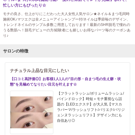
忙しい方にもぴったり☆
モチの良さ、仕上がりにこだわった大人女性人気サロン★ネイル＆まつ毛同時
施術OK♪マツエクは全メニューアイシャンプー付/ネイルは季節毎のデザイン、
トレンドネイルのサンプル多数ご用意しております！最新のSHR脱毛で憧れの
うる艶肌へ！脱毛デビューの方/経験者にも嬉しいお得なパーツ毎のクーポンあ
り♪
サロンの特徴
ナチュラル上品な目元にしたい
【口コミ高評価◎】お客様1人1人の”目の形・自まつ毛の生え癖・状
態”を見極めてなりたい目元を叶えます☆
【フラットラッシュ/ボリュームラッシュ/
バインドロック】時短＋モチ重視なら話
題の【LEDエクステ】が大人気【マスカ
ラパーマ/ラッシュリフト/パリエク/パリジ
ェンヌラッシュリフト】デザイン力にも
自信あり◎