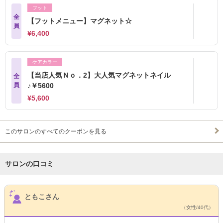
フット
全
【フットメニュー】マグネット☆
員
¥6,400
ケアカラー
【当店人気Ｎｏ．2】大人気マグネットネイル
全
員
♪￥5600
¥5,600
このサロンのすべてのクーポンを見る
サロンの口コミ
サロンPick Up
ともこさん
（女性/40代）