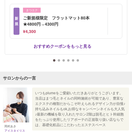
まつエク
ご新規様限定 フラットマット80本
新
規
★4800円→4300円
¥4,300
おすすめクーポンをもっと見る
サロンからの一言
いつもplumeをご愛顧いただきありがとうございます。
当店はまつ毛とネイルの同時施術が可能であり、豊富な
エクステの種類だからこそ叶えられるデザイン力が自慢♪
持ち込みネイルもok,お得なキャンペーンネイルも大人気
♪最新の機械を取り入れたサロン2階は脱毛とヒト幹細胞
をたっぷり使用したリアボーテの正規取り扱い店ならで
は、基礎化粧品にこだわったエステスペース
岡村あき
アイスタイリス