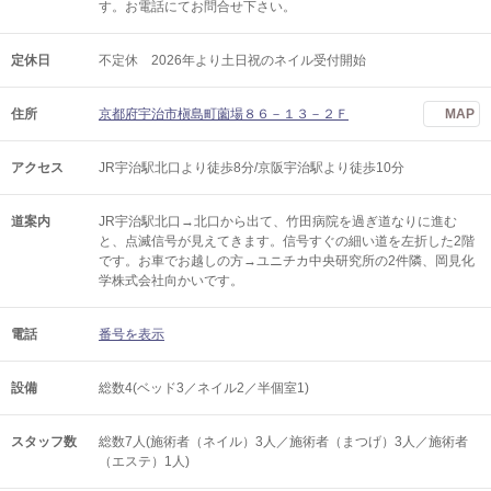
す。お電話にてお問合せ下さい。
定休日
不定休 2026年より土日祝のネイル受付開始
住所
京都府宇治市槇島町薗場８６－１３－２Ｆ
MAP
アクセス
JR宇治駅北口より徒歩8分/京阪宇治駅より徒歩10分
道案内
JR宇治駅北口→北口から出て、竹田病院を過ぎ道なりに進む
と、点滅信号が見えてきます。信号すぐの細い道を左折した2階
です。お車でお越しの方→ユニチカ中央研究所の2件隣、岡見化
学株式会社向かいです。
電話
番号を表示
設備
総数4(ベッド3／ネイル2／半個室1)
スタッフ数
総数7人(施術者（ネイル）3人／施術者（まつげ）3人／施術者
（エステ）1人)