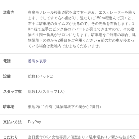
道案内
多摩モノレール桜街道駅を出て右へ進み、エスカレーターを降り
ます。そしてすぐ右へ曲がり、道なりに150ｍ程進んで頂くと、
右手に駐車場のタイムズがあるので、その先角を右折します。1
0ｍ程で左手にピンク色のアパートが見えてきますので、その建
物の１階一番奥がサロンになります。駐車場をご利用の場合、建
物階段下の奥から2番目をご利用ください★前の方の車が停まっ
ている場合は敷地内でおまちくださいませ。
電話
番号を表示
設備
総数1(ベッド1)
スタッフ数
総数1人(スタッフ1人)
駐車場
敷地内に1台有（建物階段下の奥から2番目）
支払い方法
PayPay
こだわり
当日受付OK／女性専用／個室あり／駐車場あり／駅から徒歩5分