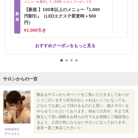
メニューを選択してご利用いただくクーポンです
【新規 】100本以上のメニュー『1,000
新
円割引』（LEDエクステ変更時＋500
規
円）
¥1,000引き
おすすめクーポンをもっと見る
サロンからの一言
数あるサロンから当ページをご覧いただきましてありが
とうございます☆目元のおしゃれはいくつになっても、
どなたでも楽しんで頂けるものだと思い、個人サロンを
やらせていただいております。初めての方や、今まで失
敗をして苦い経験をお持ちの方でもお気軽にご相談頂け
るよう、人目の気にならないサロンになっております。
是非一度ご来店ください☆
SHIGEKO
アイリスト