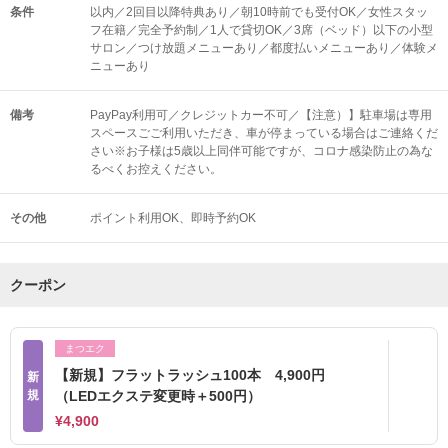
条件
以内／2回目以降特典あり／朝10時前でも受付OK／女性スタッ
フ在籍／完全予約制／1人で貸切OK／3席（ベッド）以下の小型
サロン／つけ放題メニューあり／都度払いメニューあり／体験メ
ニューあり
備考
PayPay利用可／クレジットカー不可／【注意）】駐車場は専用
スペースごご利用いただき、車が停まっている場合はご連絡くだ
さい※お子様は5歳以上同伴可能ですが、コロナ感染防止の為な
るべくお控えください。
その他
ポイント利用OK
即時予約OK
クーポン
まつエク
【新規】フラットラッシュ100本 4,900円
新
規
（LEDエクステ変更時＋500円）
¥4,900