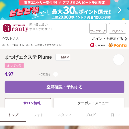
国内最大級の
サロン予約サイト
ブックマーク
ログイン
ゲストさん
ポイントを表示する
ポイントが1%たまる！
ポイントはサロン予約でつかえる！
まつげエクステ Plume
MAP
まつげ･ﾒｲｸ
4.97
（652件）
空席確認・予約する
クーポン・メニュー
サロン情報
トップ
フォト
スタッフ
ブログ
口コミ