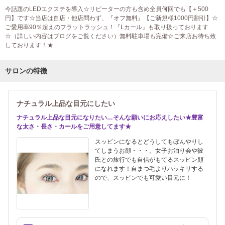
今話題のLEDエクステを導入☆リピーターの方も含め全員何回でも【＋500
円】です☆当店は自店・他店問わず、『オフ無料』【ご新規様1000円割引】☆
ご愛用率90％超えのフラットラッシュ！『Lカール』も取り扱っております
☆（詳しい内容はブログをご覧ください）無料駐車場も完備☆ご来店お待ち致
しております！★
サロンの特徴
ナチュラル上品な目元にしたい
ナチュラル上品な目元になりたい…そんな願いにお応えしたい★豊富
な太さ・長さ・カールをご用意してます★
スッピンになるとどうしてもぼんやりし
てしまうお顔・・・。女子お泊り会や彼
氏との旅行でも自信がもてるスッピン顔
になれます！自まつ毛よりハッキリする
ので、スッピンでも可愛い目元に！