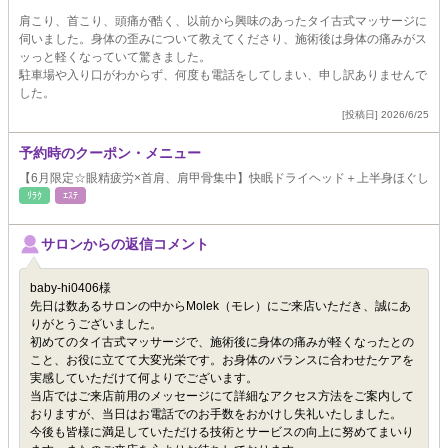
肩こり、首こり、頭痛が酷く、以前から興味のあったタイ古式マッサージに
伺いました。身体の歪みについて教えてくださり、施術後は身体の痛みがス
ッっと軽くなっていて驚きました。
駐車場や入り口がわからず、何度も電話をしてしまい、申し訳ありませんで
した。
[投稿日] 2026/6/25
予約時のクーポン・メニュー
【6月限定☆眼精疲労×首肩、肩甲骨集中】快眠ドライヘッド＋上半身ほぐし
ﾘﾗｸ
ｴｽﾃ
サロンからの返信コメント
baby-hi0406様
先日は数あるサロンの中からMolek（モレ）にご来店いただき、誠にあ
りがとうございました。
初めてのタイ古式マッサージで、施術後に身体の痛みが軽くなったとの
こと、お役に立てて大変光栄です。お身体のバランスに合わせたケアを
実感していただけて何よりでございます。
当店ではご来店前用のメッセージにて詳細なアクセス方法をご案内して
おりますが、当日はお電話でのお手数をおかけし失礼いたしました。
今後も皆様に満足していただける技術とサービスの向上に努めてまいり