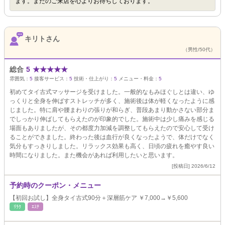
ます。またのご来店を心よりお待ちしております。
キリトさん
（男性/50代）
総合
5
★
★
★
★
★
雰囲気：
5
接客サービス：
5
技術・仕上がり：
5
メニュー・料金：
5
初めてタイ古式マッサージを受けました。一般的なもみほぐしとは違い、ゆ
っくりと全身を伸ばすストレッチが多く、施術後は体が軽くなったように感
じました。特に肩や腰まわりの張りが和らぎ、普段あまり動かさない部分ま
でしっかり伸ばしてもらえたのが印象的でした。施術中は少し痛みを感じる
場面もありましたが、その都度力加減を調整してもらえたので安心して受け
ることができました。終わった後は血行が良くなったようで、体だけでなく
気分もすっきりしました。リラックス効果も高く、日頃の疲れを癒やす良い
時間になりました。また機会があれば利用したいと思います。
[投稿日] 2026/6/12
予約時のクーポン・メニュー
【初回お試し】全身タイ古式90分＋深層筋ケア ￥7,000→￥5,600
ﾘﾗｸ
ｴｽﾃ