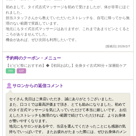
初めまして。タイ式古式マッサージを初めて受けましたが、体が非常にほぐ
れました。
担当スタッフさんから教えていただいたストレッチを、自宅に帰ってから無
理のない範囲で実践しています。
地元にもタイ式古式マッサージはありますが、これまであまりピンとくると
ころがありませんでした。
機会があれば、ぜひ次回も利用したいです。
[投稿日] 2026/2/7
予約時のクーポン・メニュー
【ビビビ祭におすすめ】◆【初回お試し】全身タイ古式90分＋深層筋ケア
ﾘﾗｸ
ｴｽﾃ
サロンからの返信コメント
セイさん 先日はご来店いただき、誠にありがとうございました。
また、口コミでは最高評価まで頂き、とても励みになりました。初めて
のタイ古式マッサージを気に入っていただけて本当に嬉しいです。 お伝
えしたストレッチも無理のない範囲で続けていただければ、よりお身体
が整いやすくなります。
地元にもサロンがある中で、当店を選んでくださったことにも感謝の気
持ちでいっぱいです。 またお疲れがたまった際には、ぜひお身体のメン