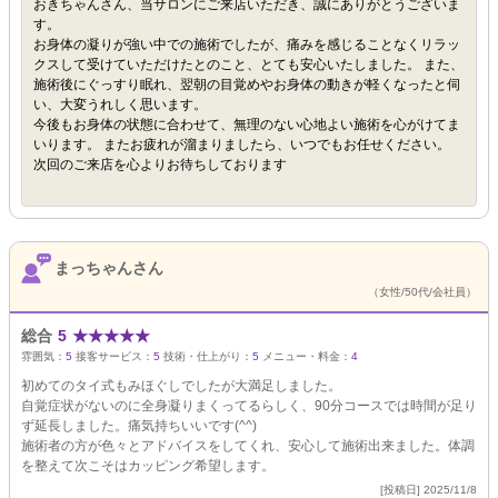
おきちゃんさん、当サロンにご来店いただき、誠にありがとうございま
す。
お身体の凝りが強い中での施術でしたが、痛みを感じることなくリラッ
クスして受けていただけたとのこと、とても安心いたしました。 また、
施術後にぐっすり眠れ、翌朝の目覚めやお身体の動きが軽くなったと伺
い、大変うれしく思います。
今後もお身体の状態に合わせて、無理のない心地よい施術を心がけてま
いります。 またお疲れが溜まりましたら、いつでもお任せください。
次回のご来店を心よりお待ちしております
まっちゃんさん
（女性/50代/会社員）
総合
5
★
★
★
★
★
雰囲気：
5
接客サービス：
5
技術・仕上がり：
5
メニュー・料金：
4
初めてのタイ式もみほぐしでしたが大満足しました。
自覚症状がないのに全身凝りまくってるらしく、90分コースでは時間が足り
ず延長しました。痛気持ちいいです(^^)
施術者の方が色々とアドバイスをしてくれ、安心して施術出来ました。体調
を整えて次こそはカッピング希望します。
[投稿日] 2025/11/8