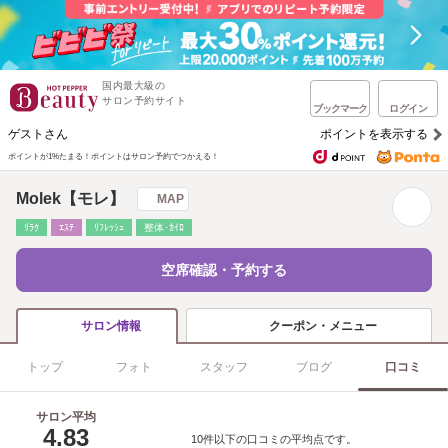
国内最大級の
サロン予約サイト
ブックマーク
ログイン
ゲストさん
ポイントを表示する
ポイントが1%たまる！
ポイントはサロン予約でつかえる！
Molek【モレ】
MAP
ﾘﾗｸ
ｴｽﾃ
ﾘﾌﾚｯｼｭ
整体･ｶｲﾛ
空席確認・予約する
クーポン・メニュー
サロン情報
トップ
フォト
スタッフ
ブログ
口コミ
サロン平均
4.83
10件以下の口コミの平均点です。