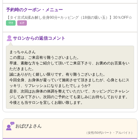
予約時のクーポン・メニュー
【タイ古式&揉み解し全身90分+カッピング（18個の吸い玉）】30％OFF☆
ﾘﾗｸ
ｴｽﾃ
サロンからの返信コメント
まっちゃんさん
この度は、ご来店有り難うございました。
早速、素敵な方をご紹介して頂いてご来店下さり、お褒めのお言葉をい
ただきました。
誠にありがたく嬉しい限りです。有り難うございました。
今回全身、お身体が凝っていて施術させて頂きましたが、心身ともにス
ッキリ、リフレッシュになりましたでしょうか?
是非、次回はお身体の体調を整えていただいて、カッピングにチャレン
ジしてみて下さい。次回のご予約とても楽しみにお待ちしております。
今後とも当サロンを宜しくお願い致します。
おばぴよさん
（女性/50代/パート・アルバイト）