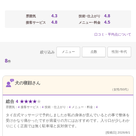
4.3
4.8
雰囲気
技術･仕上がり
4.8
4.5
接客サービス
メニュー･料金
口コミ・平均点について
メニュー
点数
性別･年代
絞り込み
8
件
犬の寝顔さん
（女性/50代）
総合
4
★
★
★
★
★
雰囲気：
4
接客サービス：
4
技術・仕上がり：
4
メニュー・料金：
4
タイ古式マッサージで予約しましたが私の身体が歪んでいるとの事で整体を
受けかなり痛かったですが肩凝りの方にはおすすめです。入り口が少しわか
りにくく正面では無く駐車場と反対側です。
[投稿日] 2026/8/1