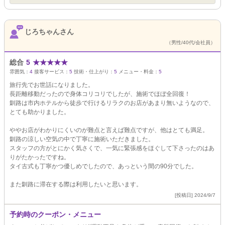
じろちゃんさん
（男性/40代/会社員）
総合
5
★
★
★
★
★
雰囲気：
4
接客サービス：
5
技術・仕上がり：
5
メニュー・料金：
5
旅行先でお世話になりました。
長距離移動だったので身体コリコリでしたが、施術でほぼ全回復！
釧路は市内ホテルから徒歩で行けるリラクのお店があまり無いようなので、
とても助かりました。
ややお店がわかりにくいのが難点と言えば難点ですが、他はとても満足。
釧路の涼しい空気の中で丁寧に施術いただきました。
スタッフの方がとにかく気さくで、一気に緊張感をほぐして下さったのはあ
りがたかったですね。
タイ古式も丁寧かつ優しめでしたので、あっという間の90分でした。
また釧路に滞在する際は利用したいと思います。
[投稿日] 2024/9/7
予約時のクーポン・メニュー