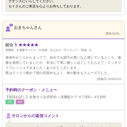
テナンスにいらしてください。
セイさんのご来店を心よりお待ちしております。
おきちゃんさん
（男性/50代）
総合
5
★
★
★
★
★
雰囲気：
4
接客サービス：
5
技術・仕上がり：
5
メニュー・料金：
4
身体中がこりかたまってて、自分でも調子が悪いなと感じているところ、激
痛を覚悟していましたが、本当に丁寧に優しくほぐしてもらえて、スッキリ
リフレッシュできました！ありがとございます。
夜はグッスリ眠れて朝の目覚めもよく、体の動きもスムーズでした。
[投稿日] 2026/1/22
予約時のクーポン・メニュー
【初回お試し】全身タイ古式90分＋深層筋ケア ￥7,000→￥5,600
ﾘﾗｸ
ｴｽﾃ
サロンからの返信コメント