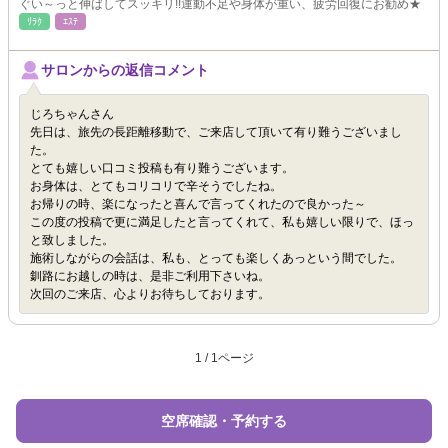
ぐい～っと伸ばしてスッキリ!!運動不足や身体が重い、疲労回復にお勧め★
ﾘﾗｸ
ｴｽﾃ
サロンからの返信コメント
じろちゃんさん
先日は、旅先の長距離移動で、ご来店して頂いて有り難うございまし
た。
とても嬉しい口コミ投稿も有り難うございます。
お身体は、とてもコリコリで辛そうでしたね。
お帰りの時、楽になったと喜んで言ってくれたので良かった～
この度の投稿で更に満足したと言ってくれて、私も嬉しい限りで、ほっ
と致しました。
施術しながらの会話は、私も、とっても楽しくあっという間でした。
釧路にお越しの時は、是非ご利用下さいね。
次回のご来店、心よりお待ちしております。
1 / 1ページ
空席確認・予約する