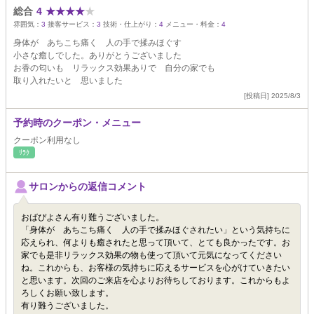
総合
4
★
★
★
★
★
雰囲気：
3
接客サービス：
3
技術・仕上がり：
4
メニュー・料金：
4
身体が あちこち痛く 人の手で揉みほぐす
小さな癒しでした。ありがとうございました
お香の匂いも リラックス効果ありで 自分の家でも
取り入れたいと 思いました
[投稿日] 2025/8/3
予約時のクーポン・メニュー
クーポン利用なし
ﾘﾗｸ
サロンからの返信コメント
おばぴよさん有り難うございました。
「身体が あちこち痛く 人の手で揉みほぐされたい」という気持ちに
応えられ、何よりも癒されたと思って頂いて、とても良かったです。お
家でも是非リラックス効果の物も使って頂いて元気になってください
ね。これからも、お客様の気持ちに応えるサービスを心がけていきたい
と思います。次回のご来店を心よりお待ちしております。これからもよ
ろしくお願い致します。
有り難うございました。