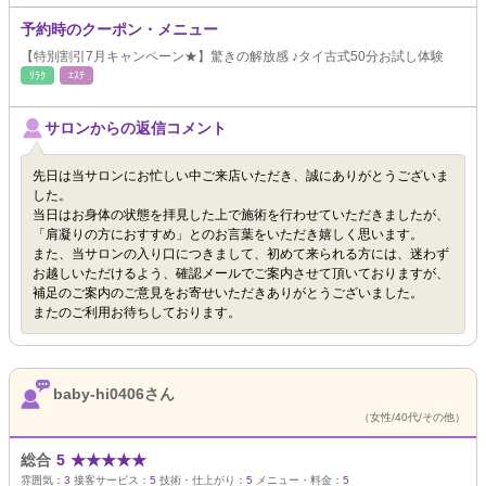
予約時のクーポン・メニュー
【特別割引7月キャンペーン★】驚きの解放感 ♪タイ古式50分お試し体験
ﾘﾗｸ
ｴｽﾃ
サロンからの返信コメント
先日は当サロンにお忙しい中ご来店いただき、誠にありがとうございま
した。
当日はお身体の状態を拝見した上で施術を行わせていただきましたが、
「肩凝りの方におすすめ」とのお言葉をいただき嬉しく思います。
また、当サロンの入り口につきまして、初めて来られる方には、迷わず
お越しいただけるよう、確認メールでご案内させて頂いておりますが、
補足のご案内のご意見をお寄せいただきありがとうございました。
またのご利用お待ちしております。
baby-hi0406さん
（女性/40代/その他）
総合
5
★
★
★
★
★
雰囲気：
3
接客サービス：
5
技術・仕上がり：
5
メニュー・料金：
5