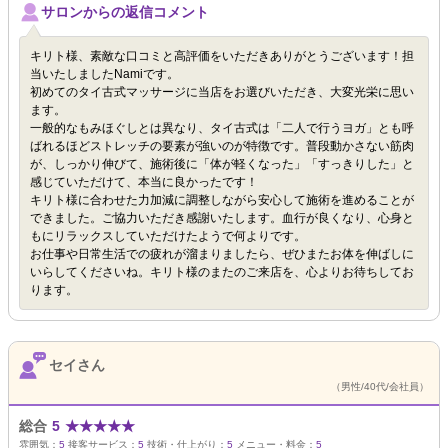
サロンからの返信コメント
キリト様、素敵な口コミと高評価をいただきありがとうございます！担
当いたしましたNamiです。
初めてのタイ古式マッサージに当店をお選びいただき、大変光栄に思い
ます。
一般的なもみほぐしとは異なり、タイ古式は「二人で行うヨガ」とも呼
ばれるほどストレッチの要素が強いのが特徴です。普段動かさない筋肉
が、しっかり伸びて、施術後に「体が軽くなった」「すっきりした」と
感じていただけて、本当に良かったです！
キリト様に合わせた力加減に調整しながら安心して施術を進めることが
できました。ご協力いただき感謝いたします。血行が良くなり、心身と
もにリラックスしていただけたようで何よりです。
お仕事や日常生活での疲れが溜まりましたら、ぜひまたお体を伸ばしに
いらしてくださいね。キリト様のまたのご来店を、心よりお待ちしてお
ります。
セイさん
（男性/40代/会社員）
総合
5
★
★
★
★
★
雰囲気：
5
接客サービス：
5
技術・仕上がり：
5
メニュー・料金：
5