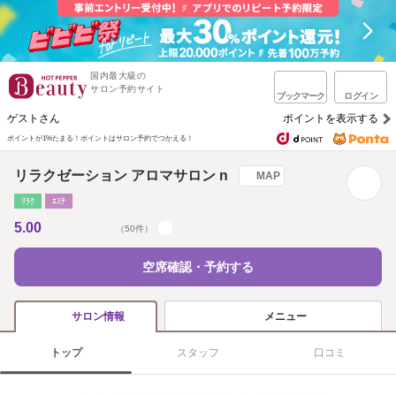
国内最大級の
サロン予約サイト
ブックマーク
ログイン
ゲストさん
ポイントを表示する
ポイントが1%たまる！
ポイントはサロン予約でつかえる！
リラクゼーション アロマサロン n
MAP
ﾘﾗｸ
ｴｽﾃ
5.00
（50件）
空席確認・予約する
メニュー
サロン情報
トップ
スタッフ
口コミ