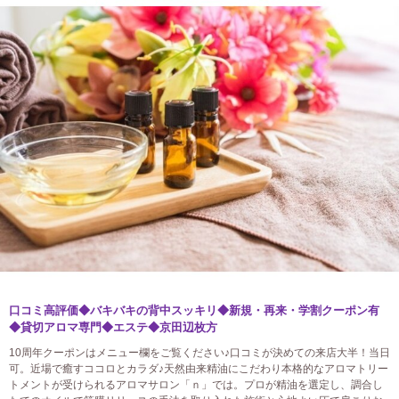
口コミ高評価◆バキバキの背中スッキリ◆新規・再来・学割クーポン有
◆貸切アロマ専門◆エステ◆京田辺枚方
10周年クーポンはメニュー欄をご覧ください♪口コミが決めての来店大半！当日
可。近場で癒すココロとカラダ♪天然由来精油にこだわり本格的なアロマトリー
トメントが受けられるアロマサロン「ｎ」では。プロが精油を選定し、調合し