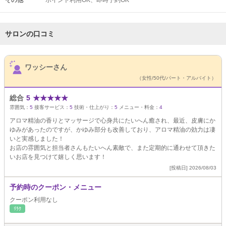
その他
ポイント利用OK
即時予約OK
サロンの口コミ
サロンPick Up
ワッシーさん
（女性/50代/パート・アルバイト）
総合
5
★
★
★
★
★
雰囲気：
5
接客サービス：
5
技術・仕上がり：
5
メニュー・料金：
4
アロマ精油の香りとマッサージで心身共にたいへん癒され、最近、皮膚にか
ゆみがあったのですが、かゆみ部分も改善しており、アロマ精油の効力は凄
いと実感しました！
お店の雰囲気と担当者さんもたいへん素敵で、また定期的に通わせて頂きた
いお店を見つけて嬉しく思います！
[投稿日] 2026/08/03
予約時のクーポン・メニュー
クーポン利用なし
ﾘﾗｸ