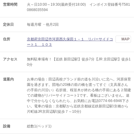
営業時間
火～日10:00～19:30(最終受付18:00) インボイス登録番号T581
0868035594
定休日
毎週月曜 ・他月2回
住所
京都府京田辺市河原西久保田１－１ リバーサイドコ
MAP
ート１ １０３
アクセス
無料駐車場有！【近鉄 新田辺駅】徒歩7分【JR 京田辺駅】徒歩1
0分
道案内
お車の場合：田辺高校グランド前の道を川沿いに北へ。河原保育
園を過ぎます。団地の20棟の前の橋を渡ってすぐ（文具屋さん
の手前の川沿い）右折後、桜並木が終わる橋の手前にある２階建
ての建物がリバーサイドコート1です。看板はございません。途
中で分からなくなられたら、お気軽にお電話0774-66-6946下さ
い。電車の場合：京都駅から近鉄京都線近鉄新田辺駅/京橋から
片町線JR京田辺駅(徒歩７～10分)
設備
総数1(ベッド1)