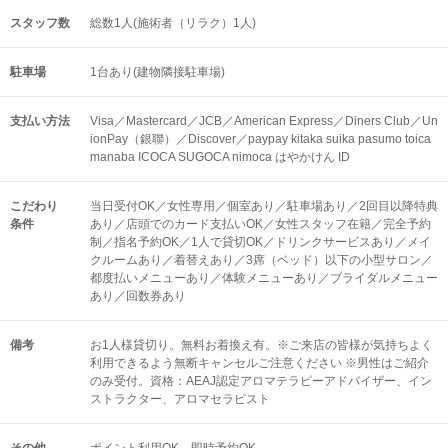
スタッフ数
総数1人(施術者（リラク）1人)
駐車場
1台あり(建物隣接駐車場)
支払い方法
Visa／Mastercard／JCB／American Express／Diners Club／Un
ionPay（銀聯）／Discover／paypay kitaka suika pasumo toica
manaba ICOCA SUGOCA nimoca はやかけん ID
こだわり
当日受付OK／女性専用／個室あり／駐車場あり／2回目以降特典
条件
あり／店頭でのカード支払いOK／女性スタッフ在籍／完全予約
制／指名予約OK／1人で貸切OK／ドリンクサービスあり／メイ
クルームあり／着替えあり／3席（ベッド）以下の小型サロン／
都度払いメニューあり／体験メニューあり／ブライダルメニュー
あり／回数券あり
備考
お1人様貸切り。無料お着換え有。※ご来店の皆様が気持ちよく
利用できるよう無断キャンセルご注意ください ※男性はご紹介
のみ受付。資格：AEAJ認定アロマテラピーアドバイザー、イン
ストラクター、アロマセラピスト