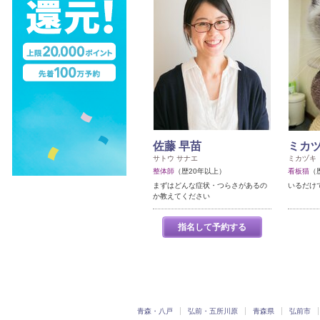
佐藤 早苗
ミカヅ
サトウ サナエ
ミカヅキ
整体師
（歴20年以上）
看板猫
（
まずはどんな症状・つらさがあるの
いるだけで
か教えてください
指名して予約する
青森・八戸
弘前・五所川原
青森県
弘前市