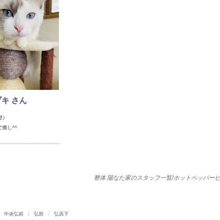
キ さん
歴）
癒し^^
整体 陽なた家のスタッフ一覧/ホットペッパー
中央弘前
弘前
弘高下