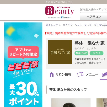
整体 陽なた家のスタッフ
国内最大級のヘアサロ
ヘアサロン
総合トップ
>
リラクゼーション・マッサージサロン検
【重要】熊本県熊本地方で発生した地震の影響のあ
整体 陽なた家
セイタイ ヒナタヤ
青森県弘前市品川町８０－２
ＪＲ弘前駅 徒歩１５分
サロン情報
メニュー
整体 陽なた家のスタッフ