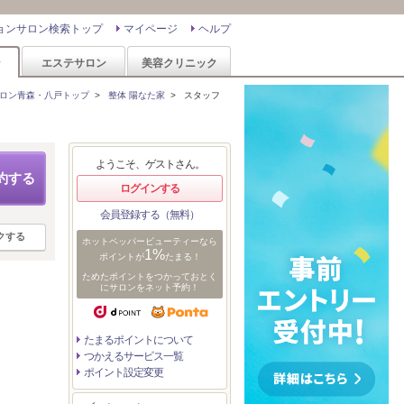
ョンサロン検索トップ
マイページ
ヘルプ
ン
エステサロン
美容クリニック
ロン青森・八戸トップ
>
整体 陽なた家
>
スタッフ
ようこそ、ゲストさん。
約する
ログインする
会員登録する（無料）
クする
ホットペッパービューティーなら
1%
ポイントが
たまる！
ためたポイントをつかっておとく
にサロンをネット予約！
たまるポイントについて
つかえるサービス一覧
ポイント設定変更