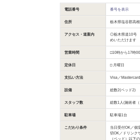
電話番号
番号を表示
住所
栃木県塩谷郡高
アクセス・道案内
◎栃木県道10号
めいただけます
営業時間
□10時から17時
定休日
□ 月曜日
支払い方法
Visa／Mastercar
設備
総数2(ベッド2)
スタッフ数
総数1人(施術者（
駐車場
駐車場1台
こだわり条件
当日受付OK／個
切OK／ドリンク
（ベッド）以下