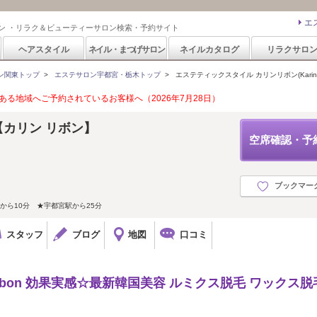
エ
ン ・リラク＆ビューティーサロン検索・予約サイト
ヘアスタイル
ネイル・まつげサロン
ネイルカタログ
リラクサロ
ン関東トップ
>
エステサロン宇都宮・栃木トップ
>
エステティックスタイル カリンリボン(KarinRi
る地域へご予約されているお客様へ（2026年7月28日）
bon 【カリン リボン】
空席確認・予
ブックマー
から10分 ★宇都宮駅から25分
スタッフ
ブログ
地図
口コミ
ibon 効果実感☆最新韓国美容 ルミクス脱毛 ワックス脱