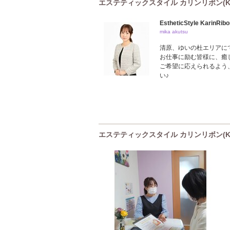
エステティックスタイル カリンリボン(Kar
EstheticStyle KarinRib
mika akutsu
清原、ゆいの杜エリアにて
お仕事に励む皆様に、癒
ご希望に応えられるよう
い♪
エステティックスタイル カリンリボン(Ka