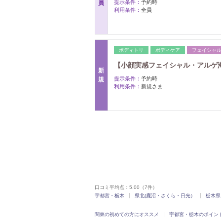
提示条件：
予約時
員
利用条件：
全員
ボディトリ
ボディケア
フェイシャ
【小顔実感フェイシャル・アルゲ海
新
提示条件：
予約時
規
利用条件：
新規さま
口コミ平均点：
5.00
（7件）
宇都宮・栃木
県北(鹿沼・さくら・日光）
栃木県
関東の初めての方にオススメ
宇都宮・栃木のポイン