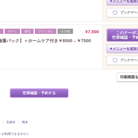
メニューを追加
ブックマー
¥7,500
ル
ボディ
脱毛
ブライダル
その他
このクーポ
空席確認・予
藻パック】＋ホームケア付き￥8500→￥7500
メニューを追加
ブックマー
印刷画面
空席確認・予約する
宝積寺
岡本
トが利用できるサロン