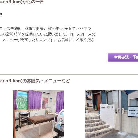
inRibon)からの一言
on
 エステ施術、化粧品販売♪ 歴16年☆ 子育てパパ ママ、
しの空間 時間を提供したいと思いました。お一人お一人の
、メニューが充実したサロンです。お気軽にご相談くださ
空席確認・予
rinRibon)の雰囲気・メニューなど