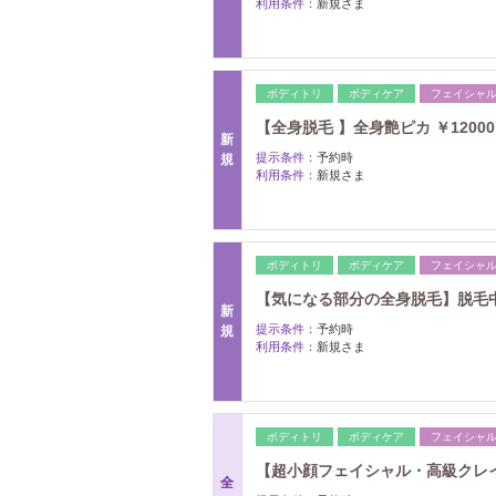
利用条件：
新規さま
ボディトリ
ボディケア
フェイシャ
【全身脱毛 】全身艶ピカ ￥12000
新
提示条件：
予約時
規
利用条件：
新規さま
ボディトリ
ボディケア
フェイシャ
【気になる部分の全身脱毛】脱毛中や
新
提示条件：
予約時
規
利用条件：
新規さま
ボディトリ
ボディケア
フェイシャ
【超小顔フェイシャル・高級クレイパ
全