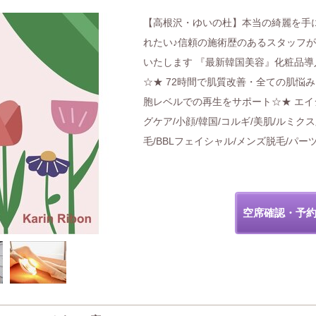
【高根沢・ゆいの杜】本当の綺麗を手
れたい♪信頼の施術歴のあるスタッフ
いたします 『最新韓国美容』化粧品導
☆★ 72時間で肌質改善・全ての肌悩み
胞レベルでの再生をサポート☆★ エイ
グケア/小顔/韓国/コルギ/美肌/ルミク
毛/BBLフェイシャル/メンズ脱毛/パー
空席確認・予