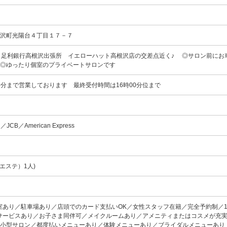
根沢町光陽台４丁目１７－７
 足利銀行高根沢出張所 イエローハット高根沢店の交差点近く♪ ◎サロン前にお
 ◎ゆったり個室のプライベートサロンです
00分まで営業しております 最終受付時間は16時00分位まで
d／JCB／American Express
エステ）1人)
室あり／駐車場あり／店頭でのカード支払いOK／女性スタッフ在籍／完全予約制／
サービスあり／お子さま同伴可／メイクルームあり／アメニティまたはコスメが充実
の小型サロン／都度払いメニューあり／体験メニューあり／ブライダルメニューあり