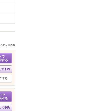
来店の全員の方
ンで
約する
して予約
クする
ンで
約する
して予約