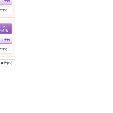
して予約
クする
ンで
約する
して予約
クする
を表示する