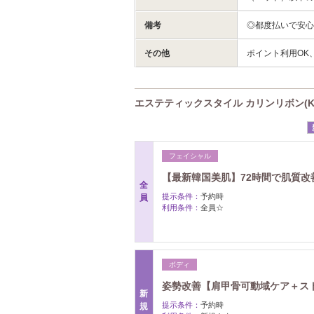
備考
◎都度払いで安心
その他
ポイント利用OK
エステティックスタイル カリンリボン(Kar
フェイシャル
【最新韓国美肌】72時間で肌質
全
提示条件：
予約時
員
利用条件：
全員☆
ボディ
姿勢改善【肩甲骨可動域ケア＋スト
新
提示条件：
予約時
規