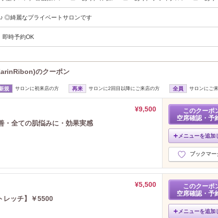
♪ ◎綺麗なプライベートサロンです
、即時予約OK
inRibon)のクーポン
新規
サロンに初来店の方
再来
サロンに2回目以降にご来店の方
全員
サロンにご
¥9,500
このクーポ
空席確認・予
改善・全ての肌悩みに・効果実感
メニューを追加
ブックマー
¥5,500
このクーポ
空席確認・予
レッチ】￥5500
メニューを追加