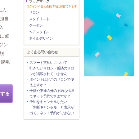
ブックマーク
ログインすると会員情報に保存できます
に入
サロン
が担当
スタイリスト
クーポン
入
ヘアスタイル
に 細
ネイルデザイン
ジン
よくある問い合わせ
ス脱
ツ脱毛
スマート支払いについて
行きたいサロン・近隣のサロ
ンが掲載されていません
ポイントはどこのサロンで使
えますか？
子供や友達の分の予約も代理
約する
でネット予約できますか？
予約をキャンセルしたい
「無断キャンセル」と表示が
出て、ネット予約ができない