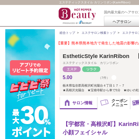
エステティックスタイル カリンリボン(KarinRibon)
国内最大級のヘアサロ
ヘアサロン
総合トップ
>
エステサロン検索トップ
>
エステサロ
【重要】熊本県熊本地方で発生した地震の影響のあ
EstheticStyle KarinRi
エステティックスタイル カリンリボン
5.00
（7件）
栃木県塩谷郡高根沢町光陽台４丁目１７－７
★高根沢光陽台 ★宝積寺駅から車で5分 ★ゆいの杜
クーポン
サロン情報
メニュー
【宇都宮・高根沢町】KarinR
小顔フェイシャル