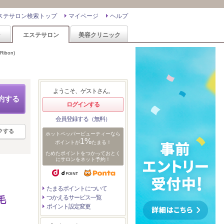
ステサロン検索トップ
マイページ
ヘルプ
ン
エステサロン
美容クリニック
bon)
ようこそ、ゲストさん。
約する
ログインする
会員登録する（無料）
クする
ホットペッパービューティーなら
1%
ポイントが
たまる！
ためたポイントをつかっておとく
にサロンをネット予約！
たまるポイントについて
つかえるサービス一覧
毛
ポイント設定変更