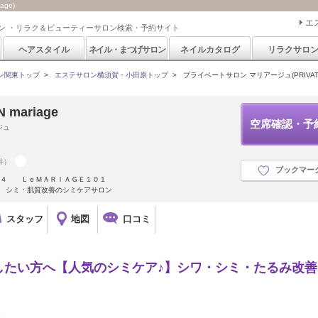
ge)
エ
ン ・リラク＆ビューティーサロン検索・予約サイト
ヘアスタイル
ネイル・まつげサロン
ネイルカタログ
リラクサロ
ン関東トップ
>
エステサロン横須賀・小田原トップ
>
プライベートサロン マリアージュ(PRIVATE S
 mariage
空席確認・予
ジュ
件）
ブックマー
-２４ ＬｅＭＡＲＩＡＧＥ１０１
分 シミ・肌質改善のシミケアサロン
スタッフ
地図
口コミ
したい方へ【人気のシミケア♪】シワ・シミ・たるみ改善