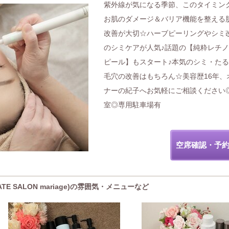
紫外線が気になる季節、このタイミン
お肌のダメージ＆バリア機能を整える
改善が大切☆ハーブピーリングやシミ
のシミケアが人気♪話題の【純粋レチ
ピール】もスタート♪本気のシミ・た
毛穴の改善はもちろん☆美容歴16年、
ナーの紀子へお気軽にご相談ください
室◎専用駐車場有
空席確認・予
E SALON mariage)の雰囲気・メニューなど