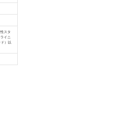
女性スタ
クライニ
ッド）以