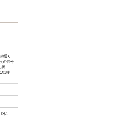
→錦通り
次の信号
左折
101呼
Y D払