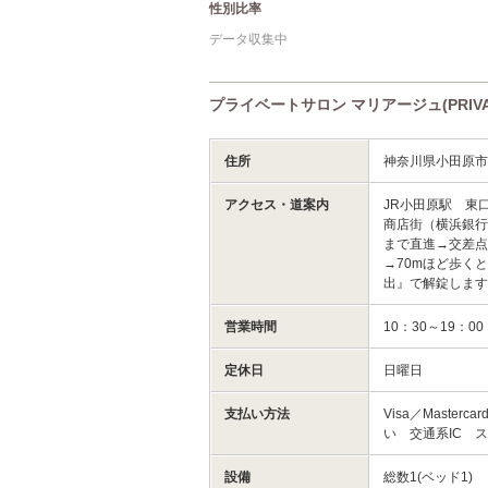
性別比率
データ収集中
プライベートサロン マリアージュ(PRIVAT
住所
神奈川県小田原市
アクセス・道案内
JR小田原駅 東
商店街（横浜銀行
まで直進→交差点を
→70mほど歩く
出』で解錠しま
営業時間
10：30～19：00
定休日
日曜日
支払い方法
Visa／Masterc
い 交通系IC ス
設備
総数1(ベッド1)