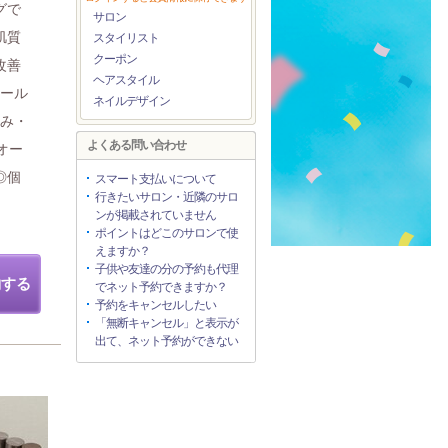
グで
サロン
肌質
スタイリスト
クーポン
改善
ヘアスタイル
ノール
ネイルデザイン
るみ・
よくある問い合わせ
オー
◎個
スマート支払いについて
行きたいサロン・近隣のサロ
ンが掲載されていません
ポイントはどこのサロンで使
えますか？
子供や友達の分の予約も代理
約する
でネット予約できますか？
予約をキャンセルしたい
「無断キャンセル」と表示が
出て、ネット予約ができない