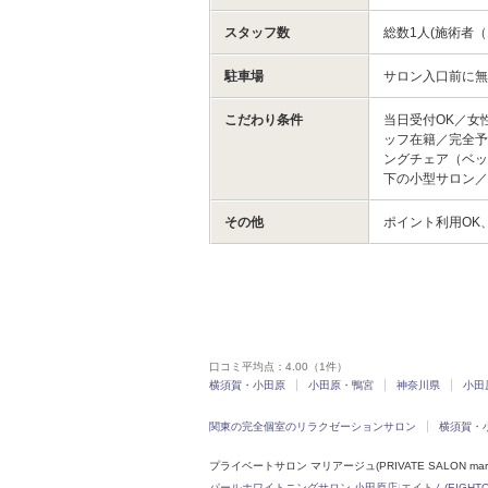
スタッフ数
総数1人(施術者（
駐車場
サロン入口前に無
こだわり条件
当日受付OK／女
ッフ在籍／完全予
ングチェア（ベッ
下の小型サロン
その他
ポイント利用OK
口コミ平均点：
4.00
（1件）
横須賀・小田原
小田原・鴨宮
神奈川県
小田
関東の完全個室のリラクゼーションサロン
横須賀・
プライベートサロン マリアージュ(PRIVATE SALON ma
パールホワイトニングサロン 小田原店
|
エイトム(EIGHTO