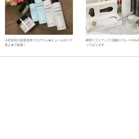
小田原初の肌質改善プログラム★ピュールボーテ
瞬間リフトアップ♪炭酸スプレーやSofil
美人★で検索！
っております