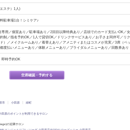
エステ）1人)
料駐車場1台！シミケア♪
性専用／個室あり／駐車場あり／2回目以降特典あり／店頭でのカード支払いOK／
約制／指名予約OK／1人で貸切OK／ドリンクサービスあり／お子さま同伴可／リ
ド）／メイクルームあり／着替えあり／アメニティまたはコスメが充実／3席（ベ
／都度払いメニューあり／体験メニューあり／ブライダルメニューあり／回数券あり
、即時予約OK
空席確認・予約する
原市
小田原
緑町
小田原のポイントが利用できるサロン
riage)の近隣サロン
M)
|
エンジェルリフレ
|
ソーダ 小田原店(SODA)
|
ローズハニー 小田原店