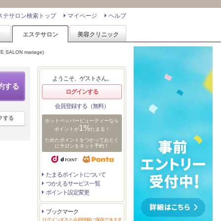
ステサロン検索トップ
マイページ
ヘルプ
ン
エステサロン
美容クリニック
ALON mariage)
ようこそ、ゲストさん。
約する
ログインする
会員登録する（無料）
クする
ホットペッパービューティーなら
1%
ポイントが
たまる！
ためたポイントをつかっておとく
にサロンをネット予約！
たまるポイントについて
つかえるサービス一覧
ポイント設定変更
ブックマーク
ログインすると会員情報に保存できます