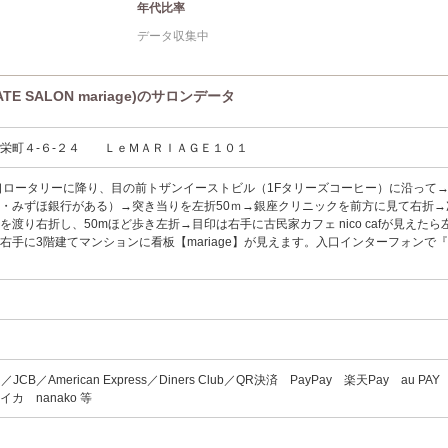
年代比率
データ収集中
E SALON mariage)のサロンデータ
栄町４-６-２４ ＬｅＭＡＲＩＡＧＥ１０１
口ロータリーに降り、目の前トザンイーストビル（1Fタリーズコーヒー）に沿って
・みずほ銀行がある）→突き当りを左折50ｍ→銀座クリニックを前方に見て右折→
渡り右折し、50mほど歩き左折→目印は右手に古民家カフェ nico cafが見えたら
と右手に3階建てマンションに看板【mariage】が見えます。入口インターフォンで『
す
ard／JCB／American Express／Diners Club／QR決済 PayPay 楽天Pay au PA
イカ nanako 等