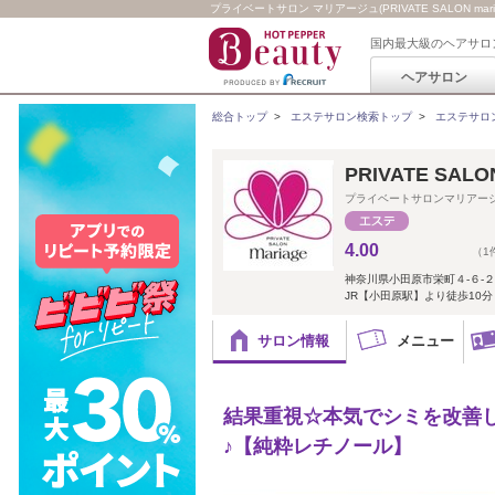
プライベートサロン マリアージュ(PRIVATE SALON maria
国内最大級のヘアサロ
ヘアサロン
総合トップ
>
エステサロン検索トップ
>
エステサロ
PRIVATE SALON
プライベートサロンマリアー
4.00
（1
神奈川県小田原市栄町４-６
JR【小田原駅】より徒歩10
サロン情報
メニュー
結果重視☆本気でシミを改善
♪【純粋レチノール】