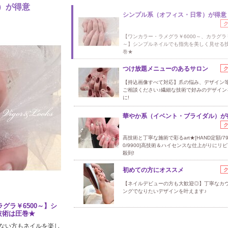
）が得意
シンプル系（オフィス・日常）が得意
【ワンカラー・ラメグラ￥6000～、カラグラ￥
～】シンプルネイルでも指先を美しく見せる
巻★
つけ放題メニューのあるサロン
【持込画像すべて対応】爪の悩み、デザイン
ご相談ください♪繊細な技術で好みのデザイン
に!
華やか系（イベント・ブライダル）が
高技術と丁寧な施術で彩るart★[HAND定額/790
0/9900]高技術＆ハイセンスな仕上がりにリ
殺到!
初めての方にオススメ
【ネイルデビューの方も大歓迎◎】丁寧なカ
ングでなりたいデザインを叶えます♪
グラ￥6500～】シ
技術は圧巻★
ない方もネイルを楽し