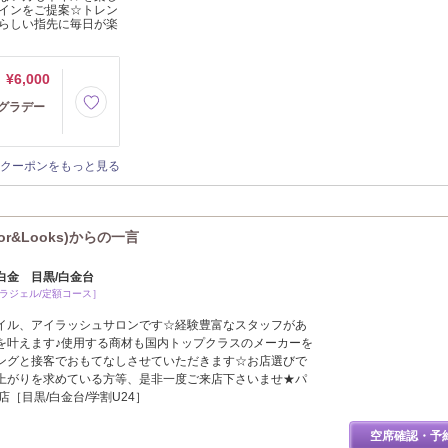
インをご提案☆トレン
らしい指先に毎日が楽
¥6,000
メグラデー
クーポンをもっと見る
or&Looks)からの一言
白金 目黒/白金台
パラジェル/定額コース］
イル、アイラッシュサロンです☆経験豊富なスタッフがあ
を叶えます♪使用する商材も国内トップクラスのメーカーを
ングと接客でおもてなしさせていただきます☆お店選びで
上がりを求めている方等、是非一度ご来店下さいませ★パ
［目黒/白金台/学割U24］
空席確認・予