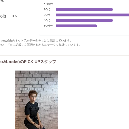
0
%
〜10代
20代
30代
の他
0
%
40代
50代〜
Beauty経由のネット予約データをもとに集計しています。
ない」「自由記載」を選択された方のデータを集計しています。
r&Looks)のPICK UPスタッフ