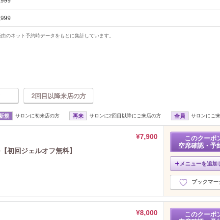
,999
,999
uty経由のネット予約時データをもとに集計しています。
2回目以降来店の方
新規
サロンに初来店の方
再来
サロンに2回目以降にご来店の方
全員
サロンにご
¥7,900
このクーポ
空席確認・予
00【初回ジェルオフ無料】
メニューを追加
ブックマー
¥8,000
このクーポ