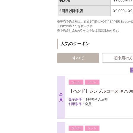
初来店
¥7,000～¥7
2回目以降来店
¥9,000～¥9
※平均予約金額は、直近1年間のHOT PEPPER Bea
※回数券購入分を含みます。
※予約合計金額が0円の場合は集計対象外です。
人気のクーポン
すべて
初来店の方
ジェル
アート
【ハンド】シンプルコース ￥79
全
提示条件：
予約時＆入店時
員
利用条件：
全員
ジェル
フット