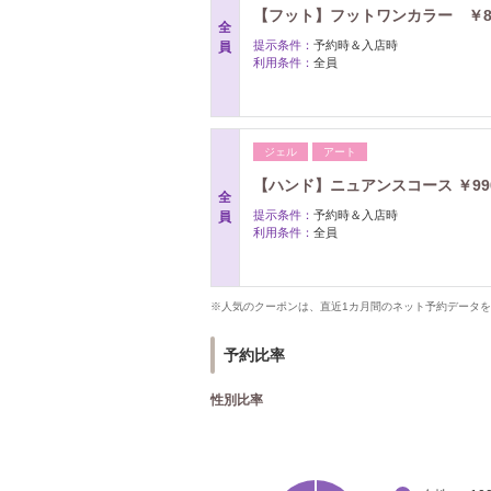
【フット】フットワンカラー ￥8
全
提示条件：
予約時＆入店時
員
利用条件：
全員
ジェル
アート
【ハンド】ニュアンスコース ￥99
全
提示条件：
予約時＆入店時
員
利用条件：
全員
※人気のクーポンは、直近1カ月間のネット予約データ
予約比率
性別比率