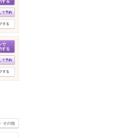
約する
して予約
クする
ンで
約する
して予約
クする
・その他