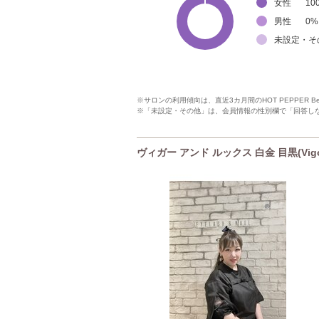
女性
10
男性
0
%
未設定・そ
※サロンの利用傾向は、直近3カ月間のHOT PEPPER 
※「未設定・その他」は、会員情報の性別欄で「回答し
ヴィガー アンド ルックス 白金 目黒(Vigo