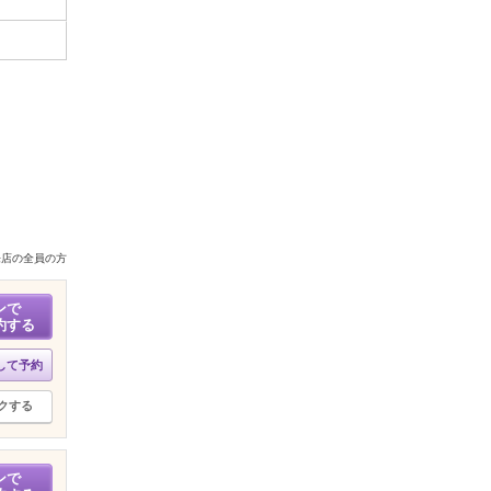
来店の全員の方
ンで
約する
して予約
クする
ンで