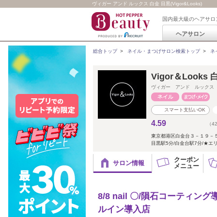
ヴィガー アンド ルックス 白金 目黒(Vigor&Looks)
国内最大級のヘアサロ
ヘアサロン
総合トップ
>
ネイル・まつげサロン検索トップ
>
ネ
Vigor＆Loo
ヴィガー アンド ルックス
スマート支払いOK
4.59
（4
東京都港区白金台３－１９－
目黒駅5分/白金台駅7分/★エリ
クーポン
サロン情報
メニュー
8/8 nail 〇/隕石コー
ルイン導入店