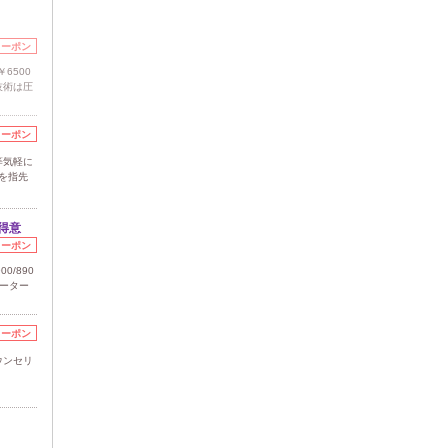
クーポン
6500
技術は圧
クーポン
等気軽に
を指先
得意
クーポン
0/890
ピーター
クーポン
ウンセリ