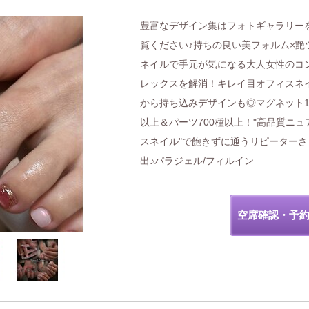
豊富なデザイン集はフォトギャラリー
覧ください♪持ちの良い美フォルム×艶
ネイルで手元が気になる大人女性のコ
レックスを解消！キレイ目オフィスネ
から持ち込みデザインも◎マグネット1
以上＆パーツ700種以上！"高品質ニュ
スネイル"で飽きずに通うリピーターさ
出♪パラジェル/フィルイン
空席確認・予