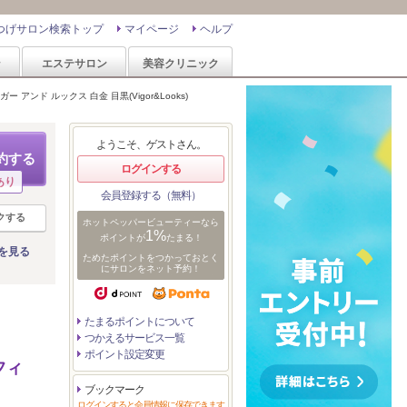
つげサロン検索トップ
マイページ
ヘルプ
ン
エステサロン
美容クリニック
ガー アンド ルックス 白金 目黒(Vigor&Looks)
ようこそ、ゲストさん。
約する
ログインする
あり
会員登録する（無料）
クする
ホットペッパービューティーなら
1%
ポイントが
たまる！
を見る
ためたポイントをつかっておとく
にサロンをネット予約！
たまるポイントについて
つかえるサービス一覧
ポイント設定変更
フィ
ブックマーク
ログインすると会員情報に保存できます