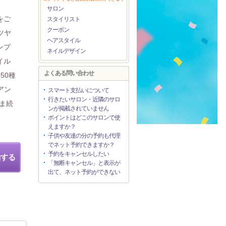
サロン
をご
スタイリスト
クーポン
ツヤ
ヘアスタイル
ンプ
ネイルデザイン
イル
よくある問い合わせ
50種
アン
スマート支払いについて
行きたいサロン・近隣のサロ
ま続
ンが掲載されていません
ポイントはどこのサロンで使
えますか？
子供や友達の分の予約も代理
でネット予約できますか？
予約をキャンセルしたい
約する
「無断キャンセル」と表示が
出て、ネット予約ができない