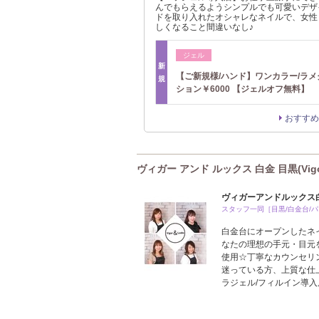
んでもらえるようシンプルでも可愛いデザ
ドを取り入れたオシャレなネイルで、女性
しくなること間違いなし♪
ジェル
新
【ご新規様/ハンド】ワンカラー/ラ
規
ション￥6000 【ジェルオフ無料】
おすすめ
ヴィガー アンド ルックス 白金 目黒(Vig
ヴィガーアンドルックス
スタッフ一同［目黒/白金台/
白金台にオープンしたネ
なたの理想の手元・目元
使用☆丁寧なカウンセリ
迷っている方、上質な仕
ラジェル/フィルイン導入店