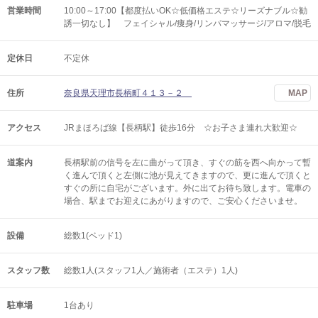
営業時間
10:00～17:00【都度払いOK☆低価格エステ☆リーズナブル☆勧
誘一切なし】 フェイシャル/痩身/リンパマッサージ/アロマ/脱毛
定休日
不定休
住所
奈良県天理市長柄町４１３－２
MAP
アクセス
JRまほろば線【長柄駅】徒歩16分 ☆お子さま連れ大歓迎☆
道案内
長柄駅前の信号を左に曲がって頂き、すぐの筋を西へ向かって暫
く進んで頂くと左側に池が見えてきますので、更に進んで頂くと
すぐの所に自宅がございます。外に出てお待ち致します。電車の
場合、駅までお迎えにあがりますので、ご安心くださいませ。
設備
総数1(ベッド1)
スタッフ数
総数1人(スタッフ1人／施術者（エステ）1人)
駐車場
1台あり