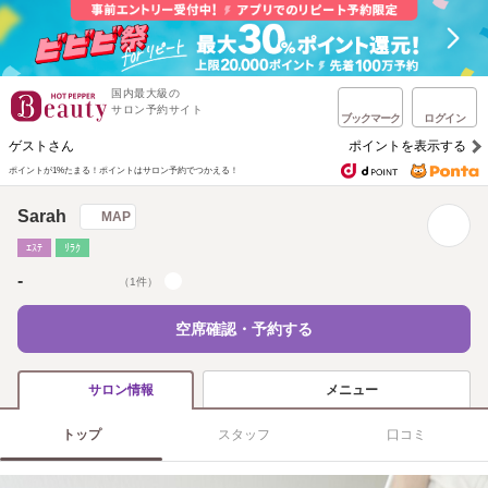
国内最大級の
サロン予約サイト
ブックマーク
ログイン
ゲストさん
ポイントを表示する
ポイントが1%たまる！
ポイントはサロン予約でつかえる！
Sarah
MAP
ｴｽﾃ
ﾘﾗｸ
-
（1件）
空席確認・予約する
メニュー
サロン情報
トップ
スタッフ
口コミ