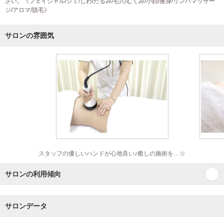
さい。《フェイシャル/シミ/しわ/たるみ/毛穴/むくみ/小顔/痩身/リンパマッサー
ジ/アロマ/脱毛》
サロンの雰囲気
スタッフの優しいハンドが心地良い♪癒しの施術を…☆
サロンの利用傾向
サロンデータ