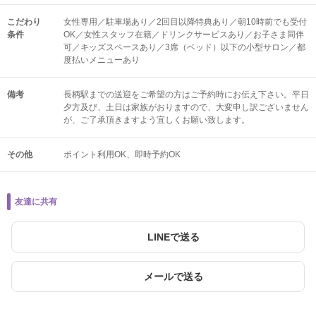
こだわり
女性専用／駐車場あり／2回目以降特典あり／朝10時前でも受付
条件
OK／女性スタッフ在籍／ドリンクサービスあり／お子さま同伴
可／キッズスペースあり／3席（ベッド）以下の小型サロン／都
度払いメニューあり
備考
長柄駅までの送迎をご希望の方はご予約時にお伝え下さい。平日
夕方及び、土日は家族がおりますので、大変申し訳ございません
が、ご了承頂きますよう宜しくお願い致します。
その他
ポイント利用OK
即時予約OK
友達に共有
LINEで送る
メールで送る