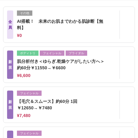
その他
AI搭載！ 未来のお肌までわかる肌診断【無
全
員
料】
¥0
ボディトリ
フェイシャル
ブライダル
肌分析付き＜ゆらぎ.乾燥ケアがしたい方へ＞
新
規
約60分￥11550→￥6600
¥6,600
フェイシャル
【毛穴＆スムース】約60分 1回
新
規
￥12650→￥7480
¥7,480
フェイシャル