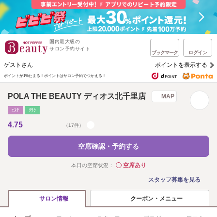
国内最大級の
サロン予約サイト
ブックマーク
ログイン
ゲストさん
ポイントを表示する
ポイントが1%たまる！
ポイントはサロン予約でつかえる！
POLA THE BEAUTY ディオス北千里店
MAP
ｴｽﾃ
ﾘﾗｸ
4.75
（17件）
空席確認・予約する
空席あり
本日の空席状況：
◯
スタッフ募集を見る
クーポン・メニュー
サロン情報