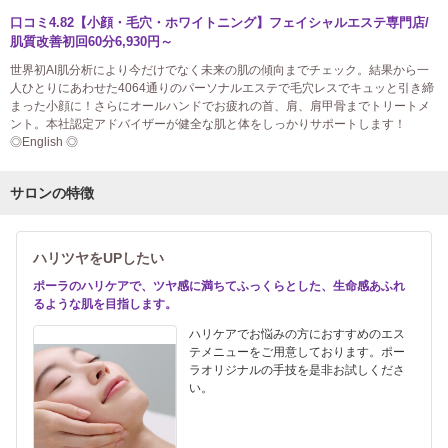
口コミ4.82【小顔・毛穴・ホワイトニング】フェイシャルエステ専門店/
肌質改善初回60分6,930円～
世界初AI肌分析により今だけでなく未来の肌の傾向までチェック。結果から一
人ひとりにあわせた4064通りのパーソナルエステで毛穴レスでキュッと引き締
まった小顔に！さらにオールハンドでお疲れの首、肩、肩甲骨までトリートメ
ント。本社認定アドバイザーが健全な肌と体をしっかりサポートします！
◎English ◎
サロンの特徴
ハリツヤをUPしたい
ポーラのハリケアで、ツヤ感に満ちてふっくらとした、生命感あふれ
るような肌を目指します。
ハリケアでお悩みの方におすすめのエス
テメニューをご用意しております。ポー
ラオリジナルの手技を是非お試しくださ
い。