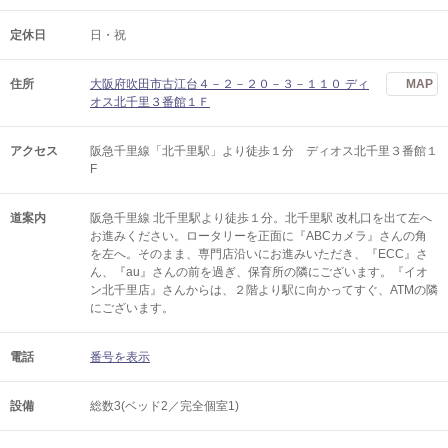
定休日
日・祝
住所
大阪府吹田市古江台４－２－２０－３－１１０ ディ
MAP
オス北千里３番館１Ｆ
アクセス
阪急千里線「北千里駅」より徒歩１分 ディオス北千里３番館１
F
道案内
阪急千里線 北千里駅より徒歩１分。北千里駅 改札口を出て左へ
お進みください。ロータリーを正面に『ABCカメラ』さんの角
を左へ。そのまま、専門店沿いにお進みいただき、『ECC』さ
ん、『au』さんの前を過ぎ、保育所の隣にございます。『イオ
ン北千里店』さんからは、２階より駅に向かってすぐ、ATMの隣
にございます。
電話
番号を表示
設備
総数3(ベッド2／完全個室1)