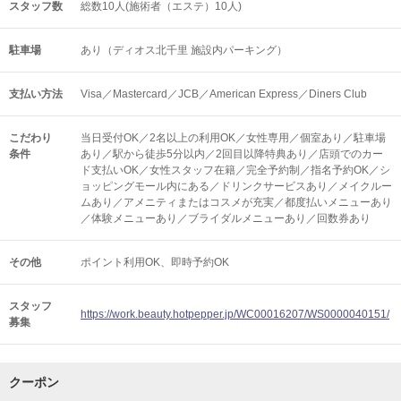
スタッフ数
総数10人(施術者（エステ）10人)
駐車場
あり（ディオス北千里 施設内パーキング）
支払い方法
Visa／Mastercard／JCB／American Express／Diners Club
こだわり
当日受付OK／2名以上の利用OK／女性専用／個室あり／駐車場
条件
あり／駅から徒歩5分以内／2回目以降特典あり／店頭でのカー
ド支払いOK／女性スタッフ在籍／完全予約制／指名予約OK／シ
ョッピングモール内にある／ドリンクサービスあり／メイクルー
ムあり／アメニティまたはコスメが充実／都度払いメニューあり
／体験メニューあり／ブライダルメニューあり／回数券あり
その他
ポイント利用OK
即時予約OK
スタッフ
https://work.beauty.hotpepper.jp/WC00016207/WS0000040151/
募集
クーポン