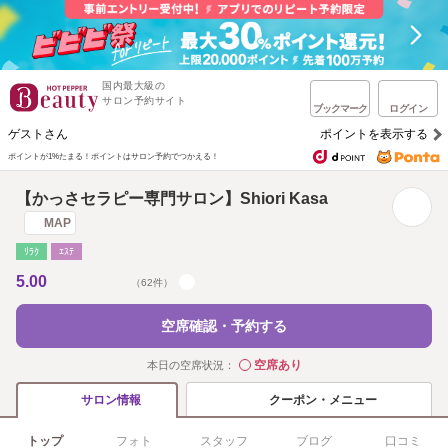
国内最大級の
サロン予約サイト
ブックマーク
ログイン
ゲストさん
ポイントを表示する
ポイントが1%たまる！
ポイントはサロン予約でつかえる！
【かっさセラピー専門サロン】Shiori Kasa
MAP
ﾘﾗｸ
ｴｽﾃ
5.00
（62件）
空席確認・予約する
空席あり
本日の空席状況：
◯
クーポン・メニュー
サロン情報
トップ
フォト
スタッフ
ブログ
口コミ