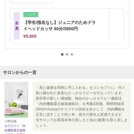
ヘッド
【学生/指名なし】ジュニアのためドラ
全
員
イヘッドカッサ 40分/5800円
¥5,800
サロンからの一言
「美と健康を同時に手に入れる」をコンセプトに、代々
受け継がれた多彩なかっさセラピーを行なっています。
美容界の新しい価値観、独自のかっさセラピー施術法
「内的機能還元修復施術法」を考案&実施。商標登録済
(Shiori Kasa)のオリジナル技術を生かして、内的機能を
正常に戻すことで内と外、両方の変化も実感できます。
当サロンでお客様本来の美しさと強さ(健康)を取り戻しま
小野詩織
しょう。
セラピスト「内
的機能還元修復