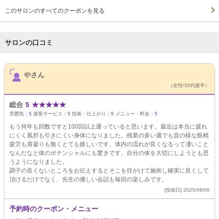
このサロンのすべてのクーポンを見る
サロンの口コミ
サロンPick Up
やさん
（女性/30代後半）
総合
5
★
★
★
★
★
雰囲気：
5
接客サービス：
5
技術・仕上がり：
5
メニュー・料金：
5
もう何年も回数ですと100回以上通っていると思います。最近は本当に疲れ
にくく風邪も引きにくい身体になりました。残業の多い週でも昔の様な眼精
疲労も肩凝りも無くとても嬉しいです。体内の流れが良くなるって凄いこと
なんだなと体のポテンシャルにも驚きです。自分の体を大切にしようとも思
うようになりました。
調子の良くないところをお伝えするとそこを目がけて施術し確実に良くして
頂けるだけでなく、先生の優しい会話も毎回の楽しみです。
[投稿日] 2025/08/06
予約時のクーポン・メニュー