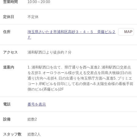
営業時間
10:00～20:00
定休日
不定休
住所
埼玉県さいたま市浦和区高砂３－４－５ 斉藤ビル２
MAP
Ｆ
アクセス
浦和駅西口より徒歩約７分
道案内
1. 浦和駅西口を出て、県庁通りを西へ直進2. 浦和駅西口交差点
を左折3. オーロラホール様が見える交差点を田島大牧線(日の出
通り)方向へ右折4. 日の出通りを埼玉県庁方面へ直進5. プリミエ
コート岸町ビルを目印にして右の側道へ6.太陽生命様の看板手前
側のビル(斉藤ビル)2F
電話
番号を表示
設備
総数2
スタッフ数
総数2人