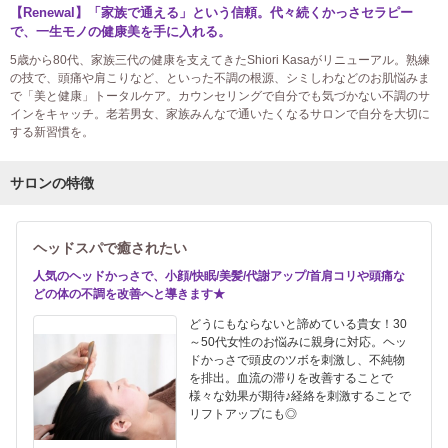
【Renewal】「家族で通える」という信頼。代々続くかっさセラピー
で、一生モノの健康美を手に入れる。
5歳から80代、家族三代の健康を支えてきたShiori Kasaがリニューアル。熟練
の技で、頭痛や肩こりなど、といった不調の根源、シミしわなどのお肌悩みま
で「美と健康」トータルケア。カウンセリングで自分でも気づかない不調のサ
インをキャッチ。老若男女、家族みんなで通いたくなるサロンで自分を大切に
する新習慣を。
サロンの特徴
ヘッドスパで癒されたい
人気のヘッドかっさで、小顔/快眠/美髪/代謝アップ/首肩コリや頭痛な
どの体の不調を改善へと導きます★
どうにもならないと諦めている貴女！30
～50代女性のお悩みに親身に対応。ヘッ
ドかっさで頭皮のツボを刺激し、不純物
を排出。血流の滞りを改善することで
様々な効果が期待♪経絡を刺激することで
リフトアップにも◎