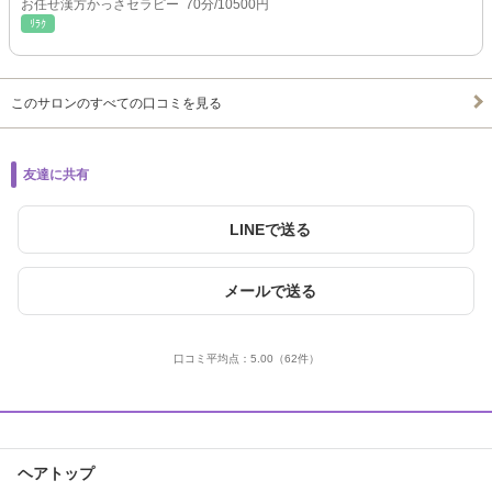
お任せ漢方かっさセラピー 70分/10500円
ﾘﾗｸ
このサロンのすべての口コミを見る
友達に共有
LINEで送る
メールで送る
口コミ平均点：
5.00
（62件）
ヘアトップ