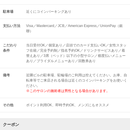
駐車場
近くにコインパーキングあり
支払い方法
Visa／Mastercard／JCB／American Express／UnionPay（銀
聯）
こだわり
当日受付OK／個室あり／店頭でのカード支払いOK／女性スタッ
条件
フ在籍／完全予約制／指名予約OK／ドリンクサービスあり／着
替えあり／3席（ベッド）以下の小型サロン／都度払いメニュー
あり／ブライダルメニューあり／回数券あり
備考
近隣ビルの駐車場、駐輪場のご利用は控えてください。お車、自
転車等でご来店される場合は近くのコインパーキングをお使いく
ださい。
※このサロンの施術者は男性となる場合があります。
その他
ポイント利用OK
即時予約OK
メンズにもオススメ
クーポン