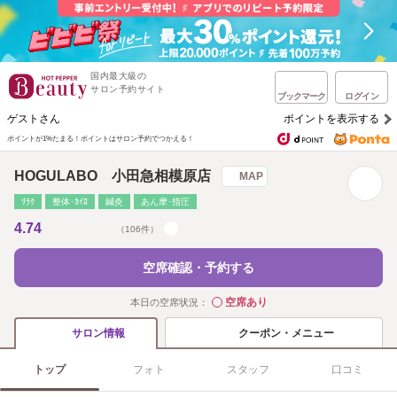
国内最大級の
サロン予約サイト
ブックマーク
ログイン
ゲストさん
ポイントを表示する
ポイントが1%たまる！
ポイントはサロン予約でつかえる！
HOGULABO 小田急相模原店
MAP
ﾘﾗｸ
整体･ｶｲﾛ
鍼灸
あん摩･指圧
4.74
（106件）
空席確認・予約する
空席あり
本日の空席状況：
◯
クーポン・メニュー
サロン情報
トップ
フォト
スタッフ
口コミ