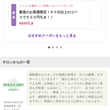
メニューを選択してご利用いただくクーポンです
新規のお客様限定！６０分以上のコー
新
スで５００円引き！！
規
¥500引き
おすすめクーポンをもっと見る
サロンからの一言
経験豊かなスタッフが地域の皆様の「日々の健康」をサ
ポートしていきます！「疲れた体をどうにかしたい」…
そんな時、お気軽にどうぞ。カップルやご家族でのご来
店も大歓迎！もみほぐし・ヘッドスパ・、足つぼ（オイ
ルマッサージ）・整体（ストレッチ）のコースがござい
ます。鍼灸師も在籍しております。お体のご相談はお任
せ下さい。皆様のご来店を心よりお持ちしております。
HOGULABO小田
急相模原店（旧
ほぐし２９８)