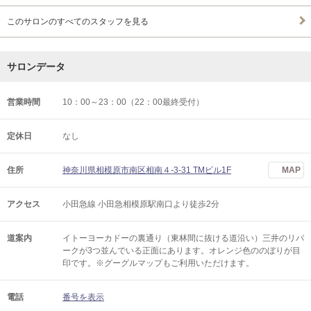
このサロンのすべてのスタッフを見る
サロンデータ
営業時間
10：00～23：00（22：00最終受付）
定休日
なし
住所
神奈川県相模原市南区相南４-3-31 TMビル1F
MAP
アクセス
小田急線 小田急相模原駅南口より徒歩2分
道案内
イトーヨーカドーの裏通り（東林間に抜ける道沿い）三井のリパ
ークが3つ並んでいる正面にあります。オレンジ色ののぼりが目
印です。※グーグルマップもご利用いただけます。
電話
番号を表示