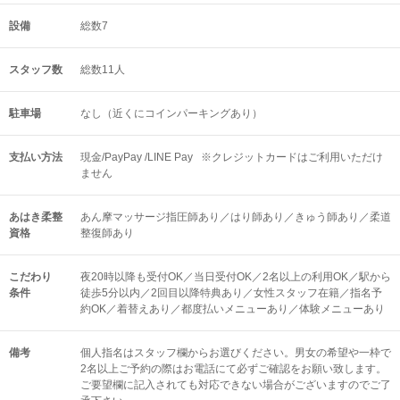
設備
総数7
スタッフ数
総数11人
駐車場
なし（近くにコインパーキングあり）
支払い方法
現金/PayPay /LINE Pay ※クレジットカードはご利用いただけ
ません
あはき柔整
あん摩マッサージ指圧師あり／はり師あり／きゅう師あり／柔道
資格
整復師あり
こだわり
夜20時以降も受付OK／当日受付OK／2名以上の利用OK／駅から
条件
徒歩5分以内／2回目以降特典あり／女性スタッフ在籍／指名予
約OK／着替えあり／都度払いメニューあり／体験メニューあり
備考
個人指名はスタッフ欄からお選びください。男女の希望や一枠で
2名以上ご予約の際はお電話にて必ずご確認をお願い致します。
ご要望欄に記入されても対応できない場合がございますのでご了