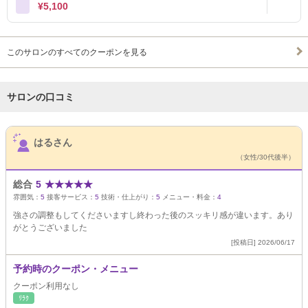
¥5,100
このサロンのすべてのクーポンを見る
サロンの口コミ
サロンPick Up
はるさん
（女性/30代後半）
総合
5
★
★
★
★
★
雰囲気：
5
接客サービス：
5
技術・仕上がり：
5
メニュー・料金：
4
強さの調整もしてくださいますし終わった後のスッキリ感が違います。あり
がとうございました
[投稿日] 2026/06/17
予約時のクーポン・メニュー
クーポン利用なし
ﾘﾗｸ