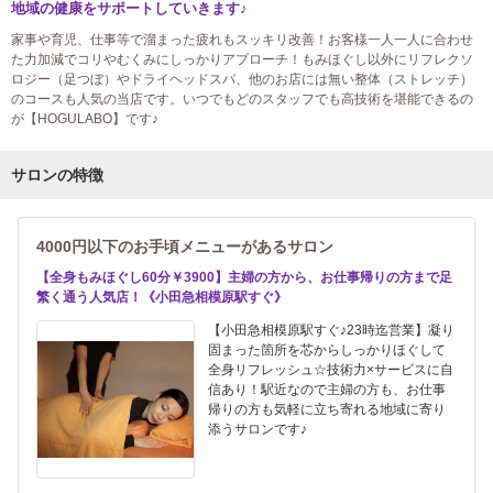
地域の健康をサポートしていきます♪
家事や育児、仕事等で溜まった疲れもスッキリ改善！お客様一人一人に合わせ
た力加減でコリやむくみにしっかりアプローチ！もみほぐし以外にリフレクソ
ロジー（足つぼ）やドライヘッドスパ、他のお店には無い整体（ストレッチ）
のコースも人気の当店です。いつでもどのスタッフでも高技術を堪能できるの
が【HOGULABO】です♪
サロンの特徴
4000円以下のお手頃メニューがあるサロン
【全身もみほぐし60分￥3900】主婦の方から、お仕事帰りの方まで足
繁く通う人気店！《小田急相模原駅すぐ》
【小田急相模原駅すぐ♪23時迄営業】凝り
固まった箇所を芯からしっかりほぐして
全身リフレッシュ☆技術力×サービスに自
信あり！駅近なので主婦の方も、お仕事
帰りの方も気軽に立ち寄れる地域に寄り
添うサロンです♪