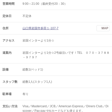
営業時間
9:00～21:00（最終受付20：30）
定休日
不定休
住所
山口県岩国市多田１-107-7
MAP
アクセス
岩国インターより1分☆
道案内
岩国インターより1分☆2号線沿いです！TEL ０７０－３７８８
－９７９７
設備
総数1(ベッド1)
スタッフ数
総数1人(スタッフ1人)
駐車場
有り
支払い方法
Visa／Mastercard／JCB／American Express／Diners Club／Di
scover／Pay pay やicカードなども使えます。