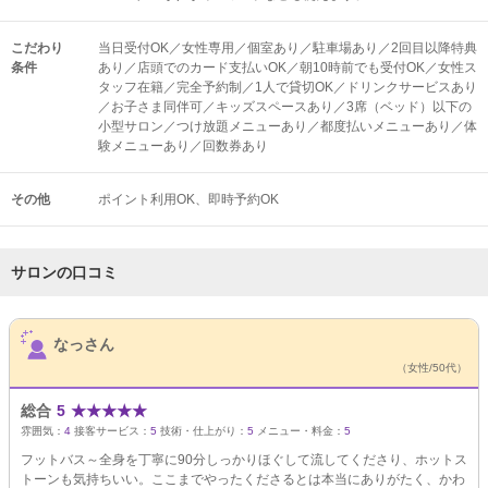
こだわり
当日受付OK／女性専用／個室あり／駐車場あり／2回目以降特典
条件
あり／店頭でのカード支払いOK／朝10時前でも受付OK／女性ス
タッフ在籍／完全予約制／1人で貸切OK／ドリンクサービスあり
／お子さま同伴可／キッズスペースあり／3席（ベッド）以下の
小型サロン／つけ放題メニューあり／都度払いメニューあり／体
験メニューあり／回数券あり
その他
ポイント利用OK
即時予約OK
サロンの口コミ
サロンPick Up
なっさん
（女性/50代）
総合
5
★
★
★
★
★
雰囲気：
4
接客サービス：
5
技術・仕上がり：
5
メニュー・料金：
5
フットバス～全身を丁寧に90分しっかりほぐして流してくださり、ホットス
トーンも気持ちいい。ここまでやったくださるとは本当にありがたく、かわ