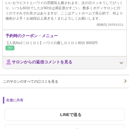
いいセラピストとハワイの雰囲気も癒されます。次の日スッキリしてびっく
り。いつも60分でしたが90分は満足度がすごい。数多くボディサロンに行
くのでそれぞれ良さはありますが、ここはアットホームで良心的で、何より
施術が上手！お値段以上過ぎる！またよろしくお願いします。
[投稿日] 2025/12/11
予約時のクーポン・メニュー
【人気No2◇ロミロミ】ハワイの癒しロミロミ90分 8000円
ﾘﾗｸ
サロンからの返信コメントを見る
このサロンのすべての口コミを見る
友達に共有
LINEで送る