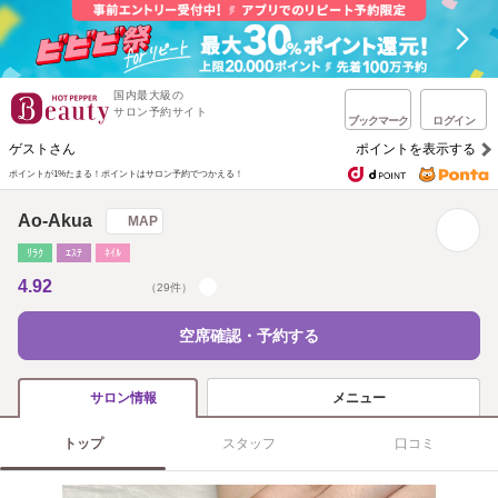
国内最大級の
サロン予約サイト
ブックマーク
ログイン
ゲストさん
ポイントを表示する
ポイントが1%たまる！
ポイントはサロン予約でつかえる！
Ao-Akua
MAP
ﾘﾗｸ
ｴｽﾃ
ﾈｲﾙ
4.92
（29件）
空席確認・予約する
メニュー
サロン情報
トップ
スタッフ
口コミ