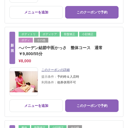
メニューを追加
このクーポンで予約
ボディトリ
ボディケア
骨盤矯正
小顔矯正
ボディ
その他
新
へバーデン結節中医かっさ 整体コース 通常
規
￥9,800/55分
¥8,000
このクーポンの詳細
提示条件：
予約時＆入店時
利用条件：
他券併用不可
メニューを追加
このクーポンで予約
整体
骨盤矯正
小顔矯正
その他