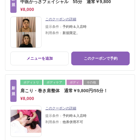
中医かっさフェイシャル 55分 通常￥9,800
規
¥8,000
このクーポンの詳細
提示条件：
予約時＆入店時
利用条件：
新規限定。
メニューを追加
このクーポンで予約
ボディトリ
ボディケア
ボディ
その他
新
肩こり・巻き肩整体 通常￥9,800円/55分！
規
¥8,000
このクーポンの詳細
提示条件：
予約時＆入店時
利用条件：
他券併用不可