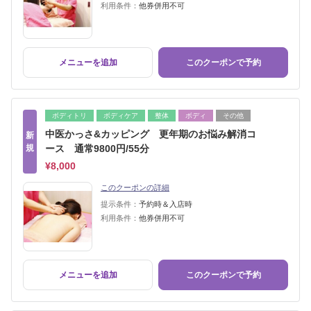
利用条件：
他券併用不可
メニューを追加
このクーポンで予約
ボディトリ
ボディケア
整体
ボディ
その他
中医かっさ&カッピング 更年期のお悩み解消コ
新
規
ース 通常9800円/55分
¥8,000
このクーポンの詳細
提示条件：
予約時＆入店時
利用条件：
他券併用不可
メニューを追加
このクーポンで予約