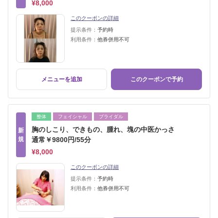
¥8,000
このクーポンの詳細
提示条件：
予約時
利用条件：
他券併用不可
メニューを追加
このクーポンで予約
整体
フェイシャル
ブライダル
胸のしこり、できもの、腫れ、塊の中医かっさ
新
規
通常￥9800円/55分
¥8,000
このクーポンの詳細
提示条件：
予約時
利用条件：
他券併用不可