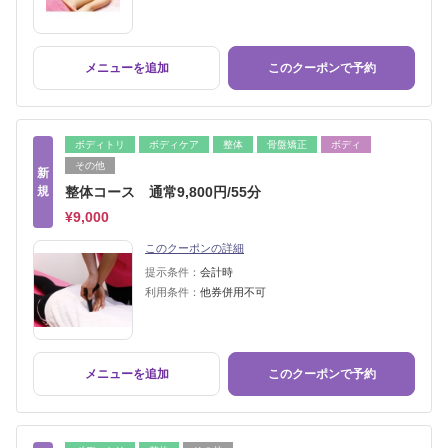
メニューを追加
このクーポンで予約
ボディトリ
ボディケア
整体
骨盤矯正
ボディ
その他
新
規
整体コース 通常9,800円/55分
¥9,000
このクーポンの詳細
提示条件：
会計時
利用条件：
他券併用不可
メニューを追加
このクーポンで予約