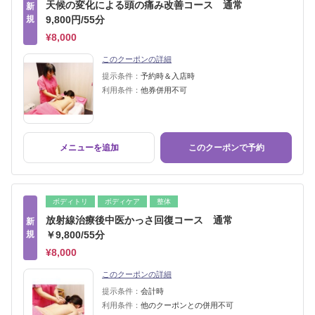
天候の変化による頭の痛み改善コース 通常
新
規
9,800円/55分
¥8,000
このクーポンの詳細
提示条件：
予約時＆入店時
利用条件：
他券併用不可
メニューを追加
このクーポンで予約
ボディトリ
ボディケア
整体
放射線治療後中医かっさ回復コース 通常
新
規
￥9,800/55分
¥8,000
このクーポンの詳細
提示条件：
会計時
利用条件：
他のクーポンとの併用不可