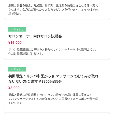
肝臓と腎臓を整え、月経期、排卵期、生理前を快適に過ごせる体へ変化
させます。全身及び顔のかっさとカッピングを行います。オイルはその
場で調合。
ボディトリ
サロンオーナー向けサロン説明会
¥16,000
サロン経営講座にご興味をお持ちのサロンオーナー向けの説明会です。
今だけ経営診断プレゼント。
ボディトリ
初回限定：リンパ中医かっさ マッサージでむくみが取れ
ないない方に 通常￥9800分/55分
¥8,000
肝臓と腎臓の経絡調整を行い、リンパ液が流れ易い体質に変えます。リ
ンパマッサージではむくみが取れない方に◎履いてきたズボンや靴が緩
くなります。