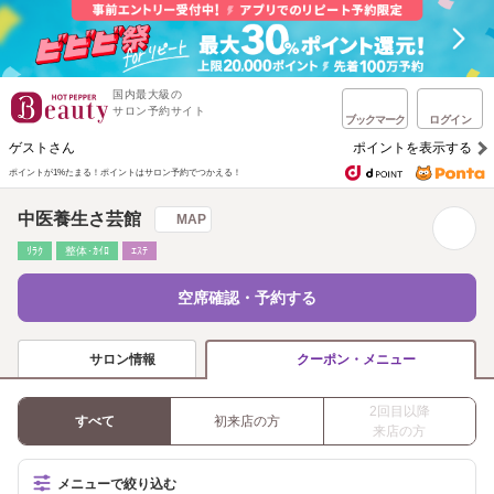
国内最大級の
サロン予約サイト
ブックマーク
ログイン
ゲストさん
ポイントを表示する
ポイントが1%たまる！
ポイントはサロン予約でつかえる！
中医養生さ芸館
MAP
ﾘﾗｸ
整体･ｶｲﾛ
ｴｽﾃ
空席確認・予約する
サロン情報
クーポン・メニュー
2回目以降
すべて
初来店の方
来店の方
メニューで絞り込む