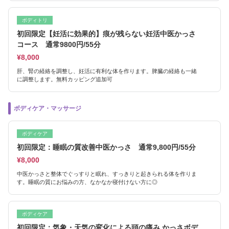
ボディトリ
初回限定【妊活に効果的】痕が残らない妊活中医かっさ
コース 通常9800円/55分
¥8,000
肝、腎の経絡を調整し、妊活に有利な体を作ります。脾臓の経絡も一緒
に調整します。無料カッピング追加可
ボディケア・マッサージ
ボディケア
初回限定：睡眠の質改善中医かっさ 通常9,800円/55分
¥8,000
中医かっさと整体でぐっすりと眠れ、すっきりと起きられる体を作りま
す。睡眠の質にお悩みの方、なかなか寝付けない方に◎
ボディケア
初回限定：気象・天気の変化による頭の痛み かっさボデ