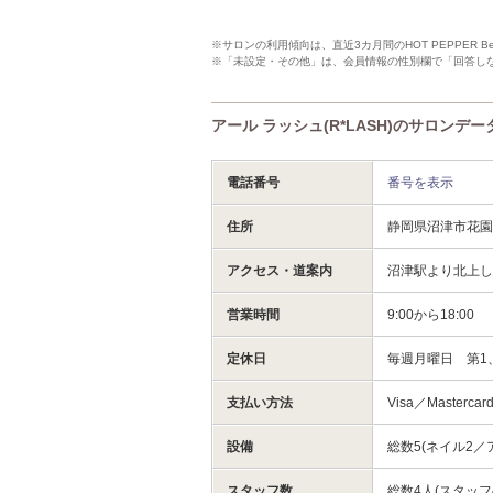
※サロンの利用傾向は、直近3カ月間のHOT PEPPER 
※「未設定・その他」は、会員情報の性別欄で「回答し
アール ラッシュ(R*LASH)のサロンデー
電話番号
番号を表示
住所
静岡県沼津市花園町
アクセス・道案内
沼津駅より北上し
営業時間
9:00から18:00
定休日
毎週月曜日 第1
支払い方法
Visa／Masterca
設備
総数5(ネイル2／
スタッフ数
総数4人(スタッフ