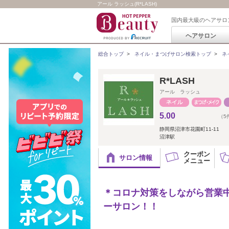
アール ラッシュ(R*LASH)
国内最大級のヘアサロ
ヘアサロン
総合トップ
>
ネイル・まつげサロン検索トップ
>
ネ
R*LASH
アール ラッシュ
5.00
（5
静岡県沼津市花園町11-11
沼津駅
クーポン
サロン情報
メニュー
＊コロナ対策をしながら営業
ーサロン！！