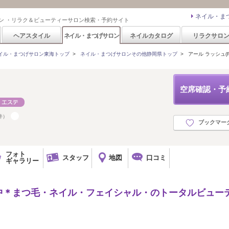
ネイル・ま
ン ・リラク＆ビューティーサロン検索・予約サイト
ヘアスタイル
ネイル・まつげサロン
ネイルカタログ
リラクサロ
イル・まつげサロン東海トップ
>
ネイル・まつげサロンその他静岡県トップ
>
アール ラッシュ(R
空席確認・予
件）
ブックマー
フォト
スタッフ
地図
口コミ
ギャラリー
中＊まつ毛・ネイル・フェイシャル・のトータルビュー