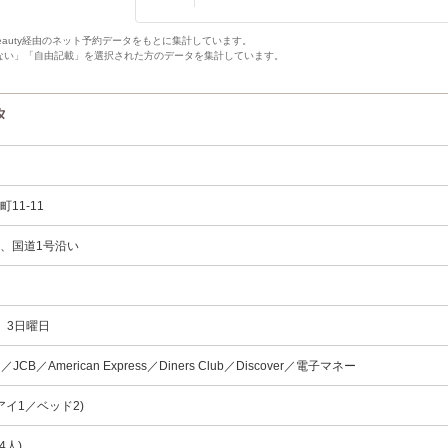
Beauty経由のネット予約データをもとに集計しています。
ない」「自由記載」を選択された方のデータを集計しています。
タ
11-11
、国道1号沿い
、3日曜日
rd／JCB／American Express／Diners Club／Discover／電子マネー
アイ1／ベッド2)
4人)