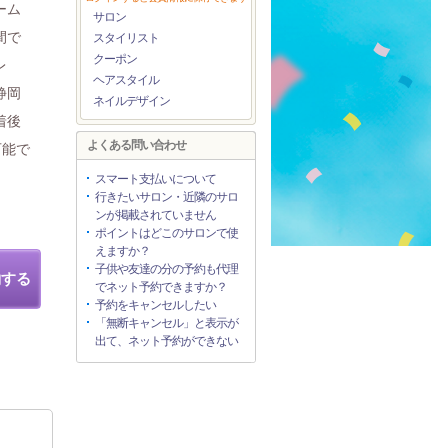
ーム
サロン
間で
スタイリスト
クーポン
レ
ヘアスタイル
静岡
ネイルデザイン
着後
よくある問い合わせ
可能で
スマート支払いについて
行きたいサロン・近隣のサロ
ンが掲載されていません
ポイントはどこのサロンで使
えますか？
子供や友達の分の予約も代理
約する
でネット予約できますか？
予約をキャンセルしたい
「無断キャンセル」と表示が
出て、ネット予約ができない