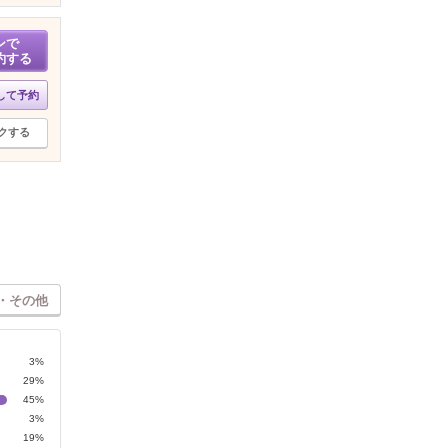
ンで
約する
して予約
クする
・その他
3%
29%
45%
3%
19%