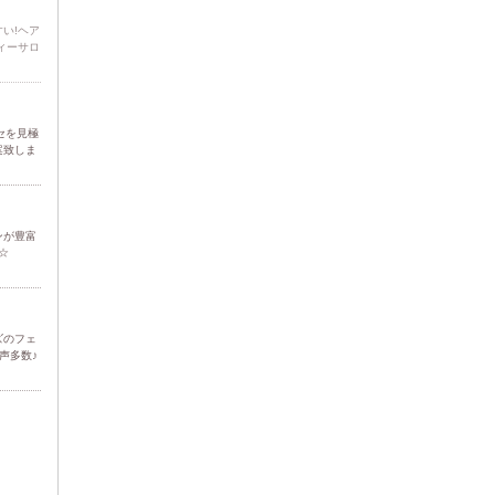
い!ヘア
ィーサロ
セを見極
案致しま
ンが豊富
☆
ズのフェ
声多数♪