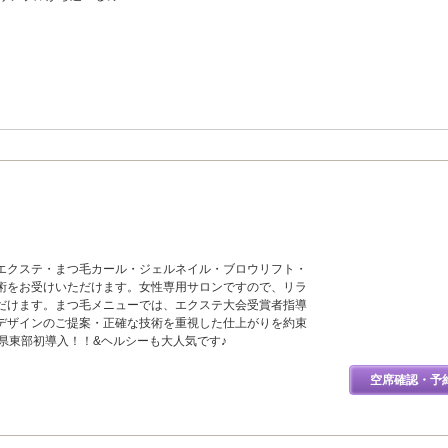
エクステ・まつ毛カール・ジェルネイル・ブロウリフト・
術をお受けいただけます。女性専用サロンですので、リラ
だけます。まつ毛メニューでは、エクステ大会受賞者指導
デザインのご提案・正確な技術を重視した仕上がりを約束
静岡県東部初導入！！&ヘルシーも大人気です♪
空席確認・予