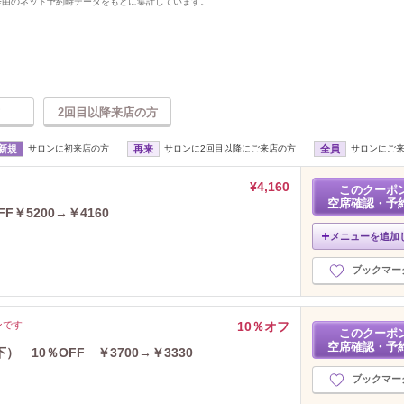
uty経由のネット予約時データをもとに集計しています。
2回目以降来店の方
新規
サロンに初来店の方
再来
サロンに2回目以降にご来店の方
全員
サロンにご
¥4,160
このクーポ
空席確認・予
￥5200→￥4160
メニューを追加
ブックマー
ンです
10％オフ
このクーポ
空席確認・予
 10％OFF ￥3700→￥3330
ブックマー