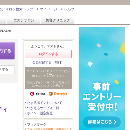
つげサロン検索トップ
マイページ
ヘルプ
ン
エステサロン
美容クリニック
*LASH)
ようこそ、ゲストさん。
約する
ログインする
会員登録する（無料）
クする
ホットペッパービューティーなら
1%
ポイントが
たまる！
ためたポイントをつかっておとく
にサロンをネット予約！
たまるポイントについて
つかえるサービス一覧
ティ
ポイント設定変更
ブックマーク
ログインすると会員情報に保存できます