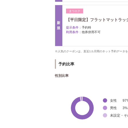
まつエク
【平日限定】フラットマットラッシュ
新
提示条件：
予約時
規
利用条件：
他券併用不可
※人気のクーポンは、直近1カ月間のネット予約データ
予約比率
性別比率
女性
97
男性
3
%
未設定・そ