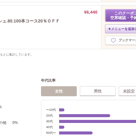
¥6,440
このクーポ
空席確認・予
.80.100本コース20％ＯＦＦ
メニューを追加
ブックマー
をもとに集計しています。
年代比率
女性
男性
未設定
%
〜10代
20代
30代
の他
0
%
40代
50代〜