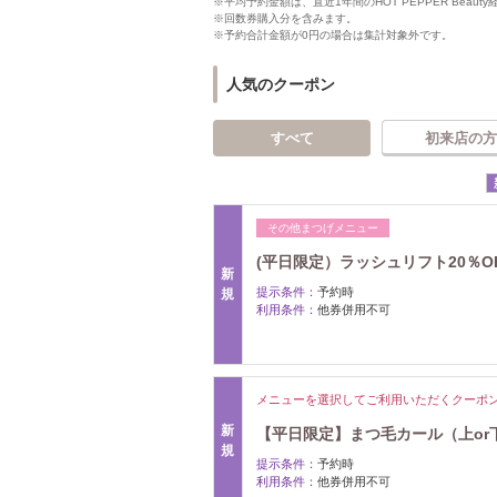
※平均予約金額は、直近1年間のHOT PEPPER Bea
※回数券購入分を含みます。
※予約合計金額が0円の場合は集計対象外です。
人気のクーポン
すべて
初来店の方
その他まつげメニュー
(平日限定）ラッシュリフト20％OFF
新
提示条件：
予約時
規
利用条件：
他券併用不可
メニューを選択してご利用いただくクーポ
新
【平日限定】まつ毛カール（上or下）
規
提示条件：
予約時
利用条件：
他券併用不可