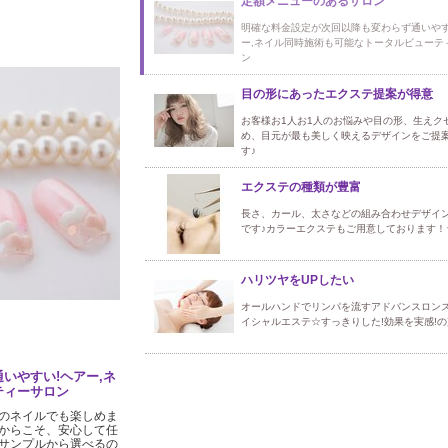
定額メニューのあるサロン
明確な料金設定が次回以降も変わらず通いやす
ー,ネイル同時施術も可能なトータルビューテ
ン
目の形にあったエクステ提案が得意
お客様お1人お1人のお悩みや目の形、生えク
め、目元が最も美しく映えるデザインをご提
す♪
エクステの種類が豊富
長さ、カール、太さなどの組み合わせデザイ
です♪カラーエクステもご用意しております！
ハリツヤをUPしたい
オールハンドでリンパを流すアドバンスロン
イシャルエステ☆すっきりした!効果を実感!の
いやすい!ヘアー,ネ
ティーサロン
のネイルでも楽しめま
からこそ、安心して任
サンプルから選べるの