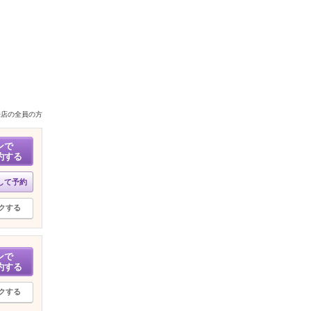
来店の全員の方
ンで
約する
して予約
クする
ンで
約する
クする