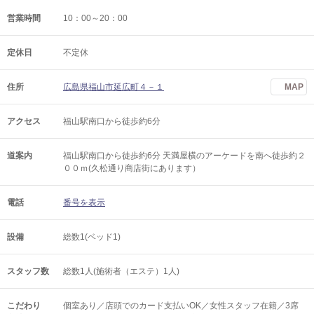
営業時間
10：00～20：00
定休日
不定休
住所
広島県福山市延広町４－１
MAP
アクセス
福山駅南口から徒歩約6分
道案内
福山駅南口から徒歩約6分 天満屋横のアーケードを南へ徒歩約２
００ｍ(久松通り商店街にあります）
電話
番号を表示
設備
総数1(ベッド1)
スタッフ数
総数1人(施術者（エステ）1人)
こだわり
個室あり／店頭でのカード支払いOK／女性スタッフ在籍／3席