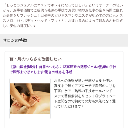
『もっとカジュアルにエステでキレイになってほしい』というオーナーの想い
から、お手頃価格でご提供☆熟練の手技でお買い物やお仕事の空き時間に疲れ
た身体をリフレッシュ！出張中のビジネスマンやエステが初めての方にもオス
スメ◎小顔・ボディ・ヘッド・フットと、お疲れ具合によって組み合わせ◎嬉
しい安心の都度払い♪
サロンの特徴
首・肩のつらさを改善したい
【福山駅徒歩5分】首肩のつらさに◎高浸透の発酵ジェル×熟練の手技
で深部までほぐします!驚きの軽さを体感
お肌への吸収が良い発酵ジェルを使い、
真皮まで届くアプローチで深部のコリを
丁寧にケア。熟練の手技オールハンドエ
ステで蓄積疲労をリセット◎プライベー
ト空間なので初めての方も気兼ねなく通
っていただけます♪