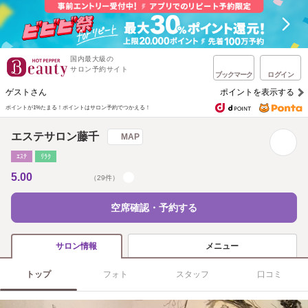
国内最大級の
サロン予約サイト
ブックマーク
ログイン
ゲストさん
ポイントを表示する
ポイントが1%たまる！
ポイントはサロン予約でつかえる！
エステサロン藤千
MAP
ｴｽﾃ
ﾘﾗｸ
5.00
（29件）
空席確認・予約する
メニュー
サロン情報
トップ
フォト
スタッフ
口コミ