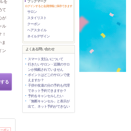
イルを
ブックマーク
ログインすると会員情報に保存できます
めて
サロン
心が
スタイリスト
クーポン
ャル
ヘアスタイル
す！
ネイルデザイン
いま
よくある問い合わせ
イン
】
スマート支払いについて
行きたいサロン・近隣のサロ
ンが掲載されていません
ポイントはどこのサロンで使
えますか？
約する
子供や友達の分の予約も代理
でネット予約できますか？
予約をキャンセルしたい
「無断キャンセル」と表示が
出て、ネット予約ができない
クーポン