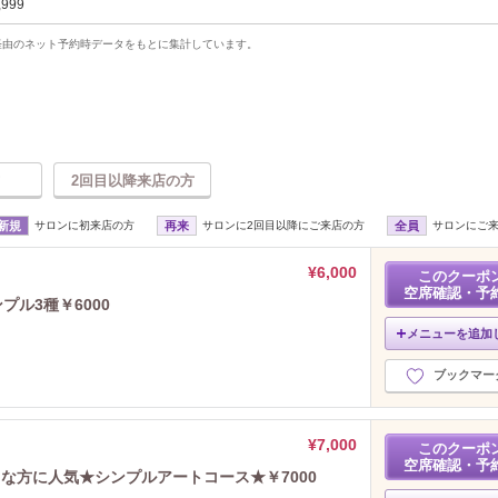
,999
uty経由のネット予約時データをもとに集計しています。
2回目以降来店の方
新規
サロンに初来店の方
再来
サロンに2回目以降にご来店の方
全員
サロンにご
¥6,000
このクーポ
空席確認・予
プル3種￥6000
メニューを追加
ブックマー
¥7,000
このクーポ
空席確認・予
きな方に人気★シンプルアートコース★￥7000