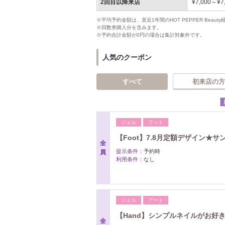
2回目以降来店
¥7,000～¥7
※平均予約金額は、直近1年間のHOT PEPPER Bea
※回数券購入分を含みます。
※予約合計金額が0円の場合は集計対象外です。
人気のクーポン
すべて
初来店の方
ジェル
フット
【Foot】7.8月定額デザイン★サン
全
提示条件：
予約時
員
利用条件：
なし
ジェル
アート
【Hand】シンプルネイルがお好
全