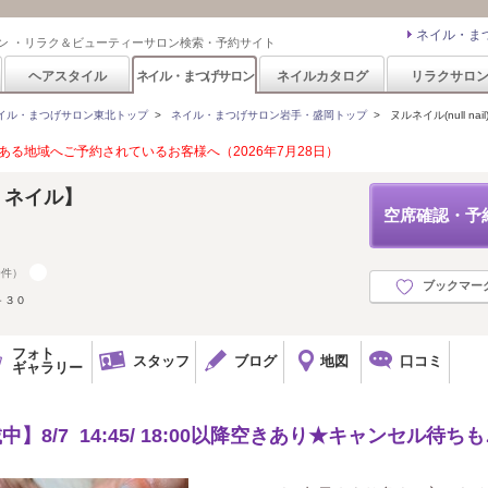
ネイル・ま
ン ・リラク＆ビューティーサロン検索・予約サイト
ヘアスタイル
ネイル・まつげサロン
ネイルカタログ
リラクサロ
イル・まつげサロン東北トップ
>
ネイル・まつげサロン岩手・盛岡トップ
>
ヌルネイル(null nail
る地域へご予約されているお客様へ（2026年7月28日）
ヌル ネイル】
空席確認・予
0件）
ブックマー
－３０
フォト
スタッフ
ブログ
地図
口コミ
ギャラリー
8/7 14:45/ 18:00以降空きあり★キャンセル待ちも