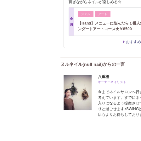
寛ぎながらネイルが楽しめる☆
ジェル
アート
全
【Hand】メニューに悩んだら１番
員
ンダートアートコース★￥8500
おすすめ
ヌルネイル(null nail)からの一言
八重樫
オーナーネイリスト
今までネイルサロンへ行
考えています。すでにネ
入りになるよう提案させて
りと過ごせます♪SWIN
店心よりお待ちしております