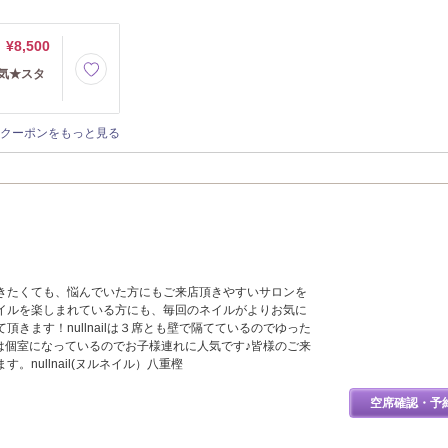
¥8,500
人気★スタ
クーポンをもっと見る
きたくても、悩んでいた方にもご来店頂きやすいサロンを
イルを楽しまれている方にも、毎回のネイルがよりお気に
頂きます！nullnailは３席とも壁で隔てているのでゆった
Gは個室になっているのでお子様連れに人気です♪皆様のご来
。nullnail(ヌルネイル）八重樫
空席確認・予