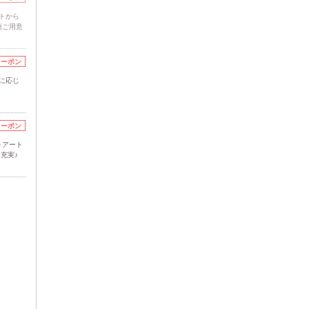
トから
種ご用意
クーポン
に応じ
クーポン
～アート
も充実♪