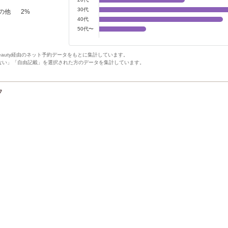
30代
の他
2
%
40代
50代〜
Beauty経由のネット予約データをもとに集計しています。
ない」「自由記載」を選択された方のデータを集計しています。
フ