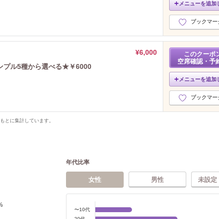
メニューを追加
ブックマー
¥6,000
このクーポ
空席確認・予
ンプル5種から選べる★￥6000
メニューを追加
ブックマー
をもとに集計しています。
年代比率
女性
男性
未設定
%
〜10代
20代