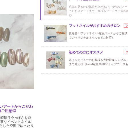
爪先を見るたび気分が上がる♪さりげないアー
こだわりアートまで、選べるアートコース各
◎
フットネイルがおすすめのサロン
夏定番！フットネイル♪定額コースからご相談
てのオリジナルネイルまでご対応♪
初めての方にオススメ
ネイルデビューのお客様も大歓迎★シンプル
まで対応◎【hand定額￥6000】ケアコース
いアートからこだわ
種ご用意◎
握!毎月今っぽさを取
大事なイベントネイル
とした空間でゆったり