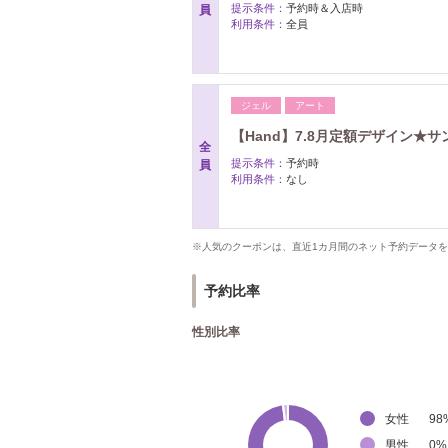
提示条件：
予約時＆入店時
員
利用条件：
全員
ジェル
アート
【Hand】7.8月定額デザイン★サ
全
提示条件：
予約時
員
利用条件：
なし
※人気のクーポンは、直近1カ月間のネット予約データ
予約比率
性別比率
女性
98
男性
0
%