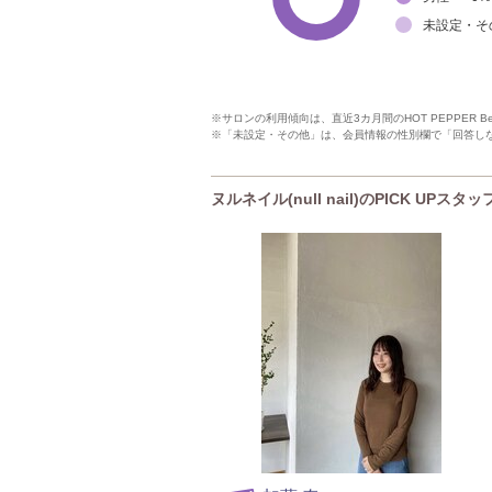
未設定・そ
※サロンの利用傾向は、直近3カ月間のHOT PEPPER 
※「未設定・その他」は、会員情報の性別欄で「回答し
ヌルネイル(null nail)のPICK UPスタッ