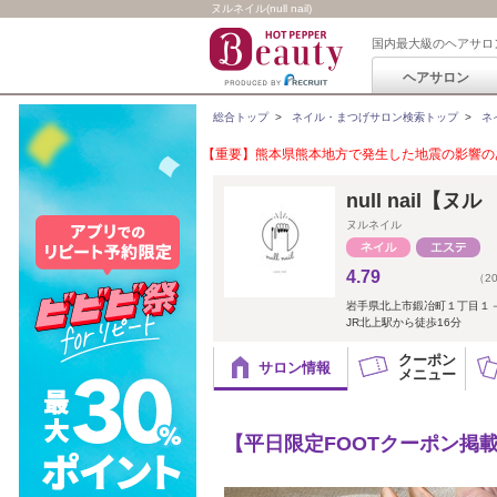
ヌルネイル(null nail)
国内最大級のヘアサロ
ヘアサロン
総合トップ
>
ネイル・まつげサロン検索トップ
>
ネ
【重要】熊本県熊本地方で発生した地震の影響のあ
null nail【
ヌルネイル
4.79
（2
岩手県北上市鍛冶町１丁目１
JR北上駅から徒歩16分
クーポン
サロン情報
メニュー
【平日限定FOOTクーポン掲載中】