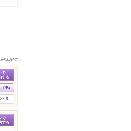
来店の全員の方
ンで
約する
して予約
クする
ンで
約する