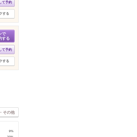
して予約
クする
ンで
約する
して予約
クする
・その他
9%
20%