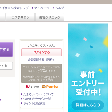
つげサロン検索トップ
マイページ
ヘルプ
ン
エステサロン
美容クリニック
)
ようこそ、ゲストさん。
約する
ログインする
会員登録する（無料）
クする
ホットペッパービューティーなら
1%
ポイントが
たまる！
ためたポイントをつかっておとく
にサロンをネット予約！
たまるポイントについて
つかえるサービス一覧
♪
ポイント設定変更