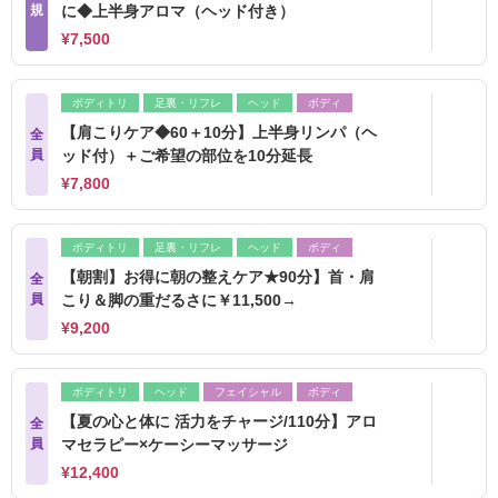
規
に◆上半身アロマ（ヘッド付き）
¥7,500
ボディトリ
足裏・リフレ
ヘッド
ボディ
【肩こりケア◆60＋10分】上半身リンパ（ヘ
全
員
ッド付）＋ご希望の部位を10分延長
¥7,800
ボディトリ
足裏・リフレ
ヘッド
ボディ
【朝割】お得に朝の整えケア★90分】首・肩
全
員
こり＆脚の重だるさに￥11,500→
¥9,200
ボディトリ
ヘッド
フェイシャル
ボディ
【夏の心と体に 活力をチャージ/110分】アロ
全
員
マセラピー×ケーシーマッサージ
¥12,400