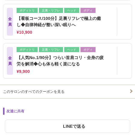
ボディトリ
足裏・リフレ
ヘッド
ボディ
【看板コース/100分】足裏リフレで極上の癒
全
員
し◆自律神経が整い深い眠りへ
¥10,900
ボディトリ
足裏・リフレ
ヘッド
ボディ
【人気No.1/90分】つらい首肩コリ・全身の疲
全
員
労を解消◆心も体も軽く楽になる
¥9,900
このサロンのすべてのクーポンを見る
友達に共有
LINEで送る