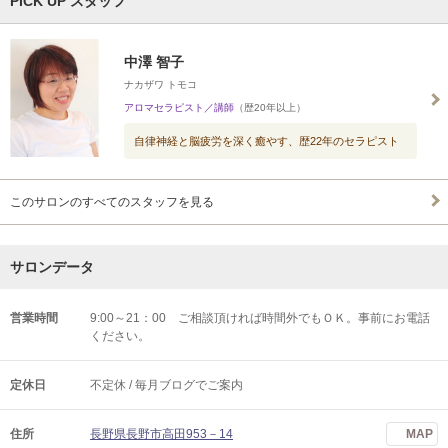
PICK UP スタッフ
中澤 智子
ナカザワ トモコ
アロマセラピスト／講師
（歴20年以上）
自律神経と脳疲労を深く癒やす、歴22年のセラピスト
このサロンのすべてのスタッフを見る
サロンデータ
営業時間
9:00～21：00 ご相談頂ければ時間外でもＯＫ。事前にお電話
ください。
定休日
不定休 / 毎月ブログでご案内
住所
長野県長野市高田953－14
MAP