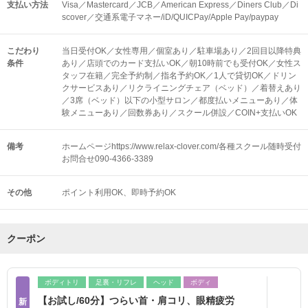
支払い方法
Visa／Mastercard／JCB／American Express／Diners Club／Di
scover／交通系電子マネー/iD/QUICPay/Apple Pay/paypay
こだわり
当日受付OK／女性専用／個室あり／駐車場あり／2回目以降特典
条件
あり／店頭でのカード支払いOK／朝10時前でも受付OK／女性ス
タッフ在籍／完全予約制／指名予約OK／1人で貸切OK／ドリン
クサービスあり／リクライニングチェア（ベッド）／着替えあり
／3席（ベッド）以下の小型サロン／都度払いメニューあり／体
験メニューあり／回数券あり／スクール併設／COIN+支払いOK
備考
ホームページhttps://www.relax-clover.com/各種スクール随時受付
お問合せ090-4366-3389
その他
ポイント利用OK
即時予約OK
クーポン
ボディトリ
足裏・リフレ
ヘッド
ボディ
【お試し/60分】つらい首・肩コリ、眼精疲労
新