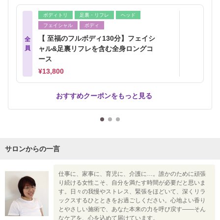
ボディトリ
足裏・リフレ
ヘッド
フェイシャル
ボディ
【 至福のフルボディ130分】フェイシ
全
員
ャル&足裏リフレを含む全身ロングコ
ース
¥13,800
おすすめクーポンをもっと見る
サロンからの一言
仕事に、家事に、育児に、介護に…。誰かのために頑張
り続ける女性こそ、自分を満たす時間が必要だと思いま
す。日々の我慢やストレス、緊張をほどいて、深くリラ
ックスするひとときをお過ごしください。心地よい香り
とやさしい施術で、あなた本来の力を呼び戻す――そん
なケアを、心を込めて届けています。