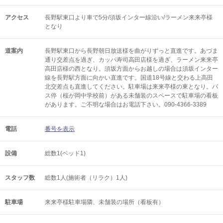
アクセス
長野駅東口より車で5分/須坂インター線沿い/ラーメン来来亭様
となり
道案内
長野駅東口から長野朝日放送様を曲がりずっと直進です。あづま
通り交差点を過ぎ、カッパ寿司高田店様を過ぎ、ラーメン来来亭
高田店様の西となり。須坂方面からお越しの場合は須坂インター
線を長野駅方面に向かい直進です。国道18号線と交わる上高田
北交差点も直進してください。駐車場は来来亭様の東となり。バ
ス停（桜が岡中学校前）がある未舗装のスペースで駐車場の看板
があります。ご不明な場合はお電話下さい。090-4366-3389
電話
番号を表示
設備
総数1(ベッド1)
スタッフ数
総数1人(施術者（リラク）1人)
駐車場
来来亭様駐車場隣、未舗装の場所（看板有）