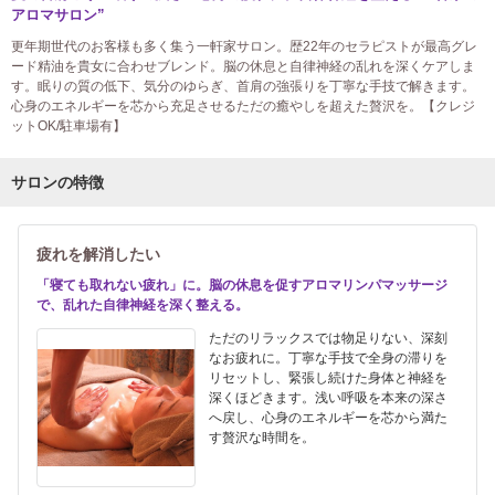
アロマサロン”
更年期世代のお客様も多く集う一軒家サロン。歴22年のセラピストが最高グレ
ード精油を貴女に合わせブレンド。脳の休息と自律神経の乱れを深くケアしま
す。眠りの質の低下、気分のゆらぎ、首肩の強張りを丁寧な手技で解きます。
心身のエネルギーを芯から充足させるただの癒やしを超えた贅沢を。【クレジ
ットOK/駐車場有】
サロンの特徴
疲れを解消したい
「寝ても取れない疲れ」に。脳の休息を促すアロマリンパマッサージ
で、乱れた自律神経を深く整える。
ただのリラックスでは物足りない、深刻
なお疲れに。丁寧な手技で全身の滞りを
リセットし、緊張し続けた身体と神経を
深くほどきます。浅い呼吸を本来の深さ
へ戻し、心身のエネルギーを芯から満た
す贅沢な時間を。