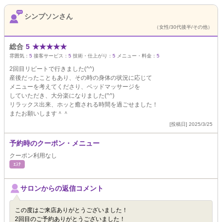
シンプソンさん
（女性/30代後半/その他）
総合
5
★
★
★
★
★
雰囲気：
5
接客サービス：
5
技術・仕上がり：
5
メニュー・料金：
5
2回目リピートで行きました(^^)
産後だったこともあり、その時の身体の状況に応じて
メニューを考えてくださり、ベッドマッサージを
していただき、大分楽になりました(^^)
リラックス出来、ホッと癒される時間を過ごせました！
またお願いします＾＾
[投稿日] 2025/3/25
予約時のクーポン・メニュー
クーポン利用なし
ｴｽﾃ
サロンからの返信コメント
この度はご来店ありがとうございました！
2回目のご予約ありがとうございました！