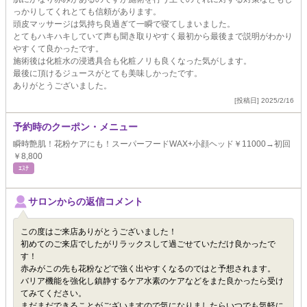
っかりしてくれとても信頼があります。
頭皮マッサージは気持ち良過ぎて一瞬で寝てしまいました。
とてもハキハキしていて声も聞き取りやすく最初から最後まで説明がわかり
やすくて良かったです。
施術後は化粧水の浸透具合も化粧ノリも良くなった気がします。
最後に頂けるジュースがとても美味しかったです。
ありがとうございました。
[投稿日] 2025/2/16
予約時のクーポン・メニュー
瞬時艶肌！花粉ケアにも！スーパーフードWAX+小顔ヘッド￥11000→初回
￥8,800
ｴｽﾃ
サロンからの返信コメント
この度はご来店ありがとうございました！
初めてのご来店でしたがリラックスして過ごせていただけ良かったで
す！
赤みがこの先も花粉などで強く出やすくなるのではと予想されます。
バリア機能を強化し鎮静するケア水素のケアなどをまた良かったら受け
てみてください。
まだまだできることがございますので気になりましたらいつでも気軽に