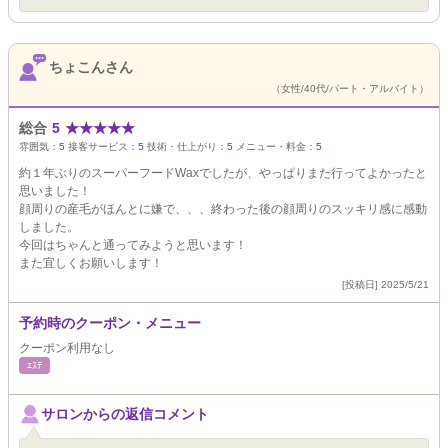
ちょこんさん
（女性/40代/パート・アルバイト）
総合
5
★
★
★
★
★
雰囲気：
5
接客サービス：
5
技術・仕上がり：
5
メニュー・料金：
5
約１年ぶりのスーパーフードWaxでしたが、やっぱりまた行ってよかったと
思いました！
顔周りの産毛がほんとに嫌で、、、終わった後の顔周りのスッキリ感に感動
しました。
今回はちゃんと通ってみようと思います！
また宜しくお願いします！
[投稿日] 2025/5/21
予約時のクーポン・メニュー
クーポン利用なし
ｴｽﾃ
サロンからの返信コメント