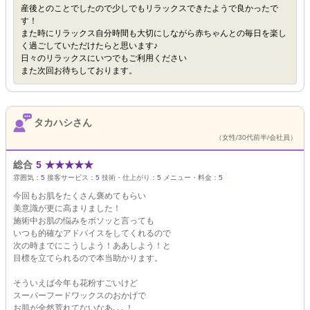
産後とのことでしたので少しでもリラックスできたようで良かったで
す！
また時にリラックス自分時間も大切にしながら赤ちゃんとの毎日を楽し
く過ごしていただけたらと思います♪
日々のリラックスにいつでもご利用ください
また次回お待ちしております。
タカハシさん
（女性/30代前半/会社員）
総合
5
★
★
★
★
★
雰囲気：
5
接客サービス：
5
技術・仕上がり：
5
メニュー・料金：
5
今回もお肌をたくさん褒めてもらい
美意識が更に高まりました！
施術中お肌の悩みをボソッと言っても
いつも的確なアドバイスをしてくれるので
次の時までにこうしよう！ああしよう！と
目標を立てられるので本当助かります。
そういえば今年も花粉すごいけど
スーパーフードワックスのおかげで
お肌が全然荒れてないなあ､､､！