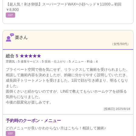
【超人気！剥き卵肌】スーパーフードWAX+小顔ヘッド￥11000→初回
￥8,800
ｴｽﾃ
楽さん
（女性/50代）
総合
5
★
★
★
★
★
雰囲気：
5
接客サービス：
5
技術・仕上がり：
5
メニュー・料金：
4
プライベート空間で他を気にせず、リラックスして施術を受けられました。
相談して施術内容を決めましたが、的確に分かりやすく説明していただき、
成長因子トリートメントを受けました。1回で顔が引き締まり、明るくなり
ました。
面倒くさいと続かないのですが、LINEで教えてもらいホームケアを頑張る
気持ちになりました。
今後の肌変化が楽しみです。
[投稿日] 2025/8/18
予約時のクーポン・メニュー
どのメニューが良いかわからない方はこちら！相談して施術♪
ｴｽﾃ