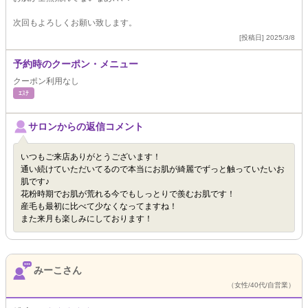
次回もよろしくお願い致します。
[投稿日] 2025/3/8
予約時のクーポン・メニュー
クーポン利用なし
ｴｽﾃ
サロンからの返信コメント
いつもご来店ありがとうございます！
通い続けていただいてるので本当にお肌が綺麗でずっと触っていたいお
肌です♪
花粉時期でお肌が荒れる今でもしっとりで羨むお肌です！
産毛も最初に比べて少なくなってますね！
また来月も楽しみにしております！
みーこさん
（女性/40代/自営業）