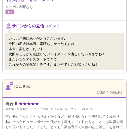
クーポン利用なし
ｴｽﾃ
サロンからの返信コメント
いつもご来店ありがとうございます♪
今回の垢抜け本当に素晴らしかったですね！
本当に美しかったです！
次回もしっかり確認してフェイスライン出ししていきますね！
またシミケアもスタートできて
これからの変化楽しみです。また何でもご相談下さいね！
にこさん
（女性/40代/会社員）
総合
5
★
★
★
★
★
雰囲気：
5
接客サービス：
5
技術・仕上がり：
5
メニュー・料金：
5
何か分からないことありますか？など、寄り添いながら説明してくれたり、
私に合ったピュールボーテの使い方を教えててくれたりと、とても親切で感
じの良い方でした！！また、とても知識も豊富で自信のある話し方をされて