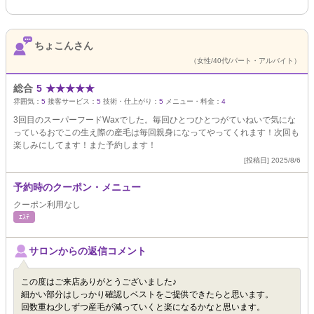
ちょこんさん
（女性/40代/パート・アルバイト）
総合
5
★
★
★
★
★
雰囲気：
5
接客サービス：
5
技術・仕上がり：
5
メニュー・料金：
4
3回目のスーパーフードWaxでした。毎回ひとつひとつがていねいで気にな
っているおでこの生え際の産毛は毎回親身になってやってくれます！次回も
楽しみにしてます！また予約します！
[投稿日] 2025/8/6
予約時のクーポン・メニュー
クーポン利用なし
ｴｽﾃ
サロンからの返信コメント
この度はご来店ありがとうございました♪
細かい部分はしっかり確認しベストをご提供できたらと思います。
回数重ね少しずつ産毛が減っていくと楽になるかなと思います。