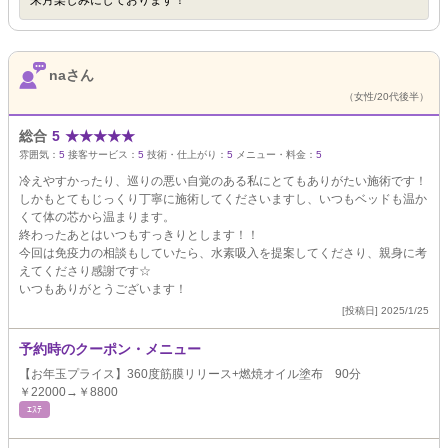
来月楽しみにしております！
naさん
（女性/20代後半）
総合
5
★
★
★
★
★
雰囲気：
5
接客サービス：
5
技術・仕上がり：
5
メニュー・料金：
5
冷えやすかったり、巡りの悪い自覚のある私にとてもありがたい施術です！
しかもとてもじっくり丁寧に施術してくださいますし、いつもベッドも温か
くて体の芯から温まります。
終わったあとはいつもすっきりとします！！
今回は免疫力の相談もしていたら、水素吸入を提案してくださり、親身に考
えてくださり感謝です☆
いつもありがとうございます！
[投稿日] 2025/1/25
予約時のクーポン・メニュー
【お年玉プライス】360度筋膜リリース+燃焼オイル塗布 90分
￥22000→￥8800
ｴｽﾃ