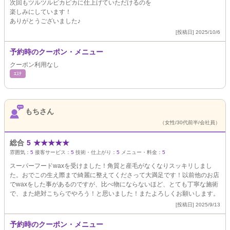
次回もツルツルピカピカに仕上げていただけるのを
楽しみにしています！
ありがとうございました♪
[投稿日] 2025/10/6
予約時のクーポン・メニュー
クーポン利用なし
ｴｽﾃ
もちさん
（女性/30代前半/会社員）
総合
5
★
★
★
★
★
雰囲気：
5
接客サービス：
5
技術・仕上がり：
5
メニュー・料金：
5
スーパーフードwaxを受けました！角質と産毛がなくなりスッキリしまし
た。おでこの生え際まで綺麗に整えてくださって大満足です！以前他のお店
でwaxをした事があるのですが、比べ物にならないほど、とても丁寧な施術
で、また絶対こちらでやろう！と思いました！またよろしくお願いします。
[投稿日] 2025/9/13
予約時のクーポン・メニュー