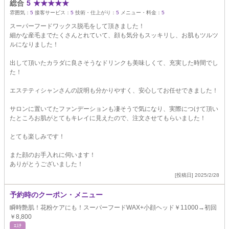
総合
5
★
★
★
★
★
雰囲気：
5
接客サービス：
5
技術・仕上がり：
5
メニュー・料金：
5
スーパーフードワックス脱毛をして頂きました！
細かな産毛までたくさんとれていて、顔も気分もスッキリし、お肌もツルツ
ルになりました！
出して頂いたカラダに良さそうなドリンクも美味しくて、充実した時間でし
た！
エステティシャンさんの説明も分かりやすく、安心してお任せできました！
サロンに置いてたファンデーションも凄そうで気になり、実際につけて頂い
たところお肌がとてもキレイに見えたので、注文させてもらいました！
とても楽しみです！
また顔のお手入れに伺います！
ありがとうございました！
[投稿日] 2025/2/28
予約時のクーポン・メニュー
瞬時艶肌！花粉ケアにも！スーパーフードWAX+小顔ヘッド￥11000→初回
￥8,800
ｴｽﾃ