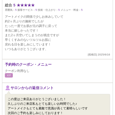
総合
5
★
★
★
★
★
雰囲気：
5
接客サービス：
5
技術・仕上がり：
5
メニュー・料金：
5
アートメイクの関係で少しお休みしていて
約2ヶ月ぶりの施術でしたが
たった一度でお肌が元の調子に戻って
本当に嬉しかったです！
また2ヶ月空いてしまうのが残念ですが
早くくすみのないツルツルお肌に
戻れる日を楽しみにしています！
いつもありがとうございます、
[投稿日] 2025/6/16
予約時のクーポン・メニュー
クーポン利用なし
ｴｽﾃ
サロンからの返信コメント
この度はご来店ありがとうございました！
久しぶりのご来店私もとても楽しいお時間でした♪
アートメイクもとても素敵で意識が高くて素晴らしいです
次回のご予約も楽しみにしております！