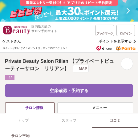
国内最大級の
サロン予約サイト
ブックマーク
ログイン
ゲストさん
ポイントを表示する
ポイントが1%たまる！
ポイントはサロン予約でつかえる！
Private Beauty Salon Rilian 【プライベートビュ
ーティーサロン リリアン】
MAP
ｴｽﾃ
空席確認・予約する
メニュー
サロン情報
トップ
スタッフ
口コミ
サロン平均