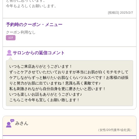
と密かに思っています。
今年もよろしくお願いします。
[投稿日] 2025/2/7
予約時のクーポン・メニュー
クーポン利用なし
ｴｽﾃ
サロンからの返信コメント
いつもご来店ありがとうございます！
ずっとケアさせていただいておりますが本当にお肌が白くモチモチして
ケアしながらずっと触りたいお肌なくらいツルスベです！お客様の頑張
りと努力がお肌に出ていますね！意識も高く素敵です♪
私も刺激されながら自分自身を更に磨きたいと思います！
いつも楽しいお話もありがとうございます♪
こちらこそ今年も宜しくお願い致します！
みさん
（女性/20代後半/会社員）