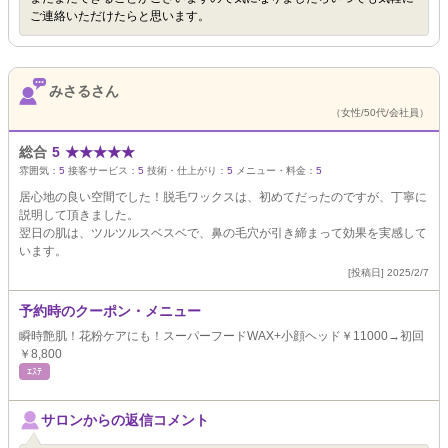
ご連絡いただけたらと思います。
みさるさん
（女性/50代/会社員）
総合
5
★
★
★
★
★
雰囲気：
5
接客サービス：
5
技術・仕上がり：
5
メニュー・料金：
5
居心地の良い空間でした！脱毛ワックスは、初めてだったのですが、丁寧に
説明して頂きました。
翌日の肌は、ツルツルスベスベで、鼻の毛穴が引き締まって効果を実感して
います。
[投稿日] 2025/2/7
予約時のクーポン・メニュー
瞬時艶肌！花粉ケアにも！スーパーフードWAX+小顔ヘッド￥11000→初回
￥8,800
ｴｽﾃ
サロンからの返信コメント