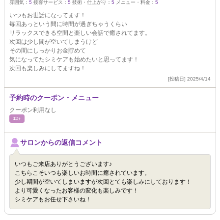
雰囲気：
5
接客サービス：
5
技術・仕上がり：
5
メニュー・料金：
5
いつもお世話になってます！
毎回あっという間に時間が過ぎちゃうくらい
リラックスできる空間と楽しい会話で癒されてます。
次回は少し間が空いてしまうけど
その間にしっかりお金貯めて
気になってたシミケアも始めたいと思ってます！
次回も楽しみにしてますね！
[投稿日] 2025/4/14
予約時のクーポン・メニュー
クーポン利用なし
ｴｽﾃ
サロンからの返信コメント
いつもご来店ありがとうございます♪
こちらこそいつも楽しいお時間に癒されています。
少し期間が空いてしまいますが次回とても楽しみにしております！
より可愛くなったお客様の変化も楽しみです！
シミケアもお任せ下さいね！