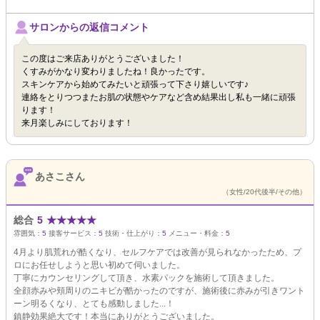
サロンからの返信コメント
この度はご来店ありがとうございました！
くすみがかなり変わりましたね！良かったです。
スキンケアから始めてみたいと頑張って下さり嬉しいです♪
連絡をとりつつまたお肌の状態やケアなど含め結果出し私も一緒に頑張
ります！
来月楽しみにしております！
あさこさん
（女性/20代後半/その他）
総合
5
★
★
★
★
★
雰囲気：
5
接客サービス：
5
技術・仕上がり：
5
メニュー・料金：
5
4月より肌荒れが酷くなり、セルフケアでは改善が見られなかったため、プ
ロにお任せしようと思い初めて伺いました。
丁寧にカウンセリングして頂き、水素パックを施術して頂きました。
全顔赤みや頬周りのニキビが酷かったのですが、施術後に赤みが引きワント
ーン明るくなり、とても感動しました...！
鎮静効果絶大です！本当にありがとうございました。