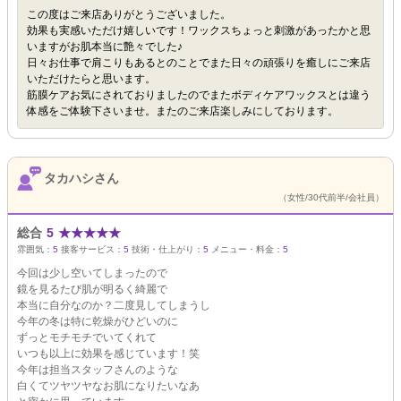
この度はご来店ありがとうございました。
効果も実感いただけ嬉しいです！ワックスちょっと刺激があったかと思
いますがお肌本当に艶々でした♪
日々お仕事で肩こりもあるとのことでまた日々の頑張りを癒しにご来店
いただけたらと思います。
筋膜ケアお気にされておりましたのでまたボディケアワックスとは違う
体感をご体験下さいませ。またのご来店楽しみにしております。
タカハシさん
（女性/30代前半/会社員）
総合
5
★
★
★
★
★
雰囲気：
5
接客サービス：
5
技術・仕上がり：
5
メニュー・料金：
5
今回は少し空いてしまったので
鏡を見るたび肌が明るく綺麗で
本当に自分なのか？二度見してしまうし
今年の冬は特に乾燥がひどいのに
ずっとモチモチでいてくれて
いつも以上に効果を感じています！笑
今年は担当スタッフさんのような
白くてツヤツヤなお肌になりたいなあ