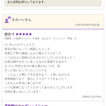
また次回お待ちしております。
タカハシさん
（女性/30代前半/会社員）
総合
5
★
★
★
★
★
雰囲気：
5
接客サービス：
5
技術・仕上がり：
5
メニュー・料金：
5
2ヶ月ぶりのワックスで
産毛が気になってご相談したところ
何度も丁寧に確認しながら整えてくださって
いつも以上に垢抜けた仕上がりにしていただきました！
お肌の調子がすぐに良くなるのも実感できるので
もう1ヶ月空けるのが落ち着かないです。笑
ずっと気になっていたシミケアも
「こんなこと聞いて大丈夫かな？」と思いながらも
全部相談できて、安心してスタートできました！
これからが本当に楽しみです。
いつも親身になってくださってありがとうございます。
次回も楽しみにしています！
[投稿日] 2025/8/4
予約時のクーポン・メニュー