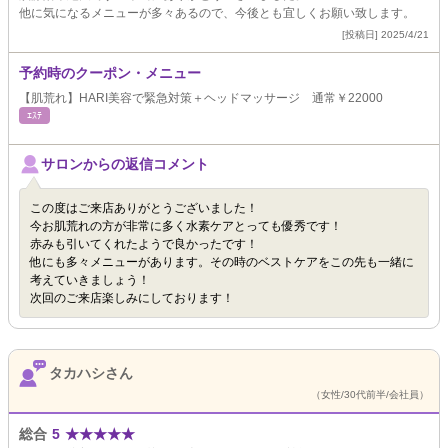
他に気になるメニューが多々あるので、今後とも宜しくお願い致します。
[投稿日] 2025/4/21
予約時のクーポン・メニュー
【肌荒れ】HARI美容で緊急対策＋ヘッドマッサージ 通常￥22000
ｴｽﾃ
サロンからの返信コメント
この度はご来店ありがとうございました！
今お肌荒れの方が非常に多く水素ケアとっても優秀です！
赤みも引いてくれたようで良かったです！
他にも多々メニューがあります。その時のベストケアをこの先も一緒に
考えていきましょう！
次回のご来店楽しみにしております！
タカハシさん
（女性/30代前半/会社員）
総合
5
★
★
★
★
★