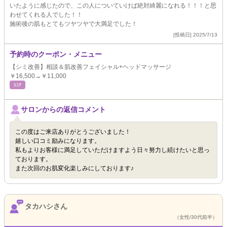
いたように感じたので、この人についていけば絶対綺麗になれる！！！と思
わせてくれる人でした！！
施術後の肌もとてもツヤツヤで大満足でした！
[投稿日] 2025/7/13
予約時のクーポン・メニュー
【シミ改善】相談＆肌改善フェイシャル+ヘッドマッサージ
￥16,500→￥11,000
ｴｽﾃ
サロンからの返信コメント
この度はご来店ありがとうございました！
嬉しい口コミ励みになります。
私もよりお客様に満足していただけますよう日々努力し続けたいと思っ
ております。
また次回のお肌変化楽しみにしております♪
タカハシさん
（女性/30代前半）