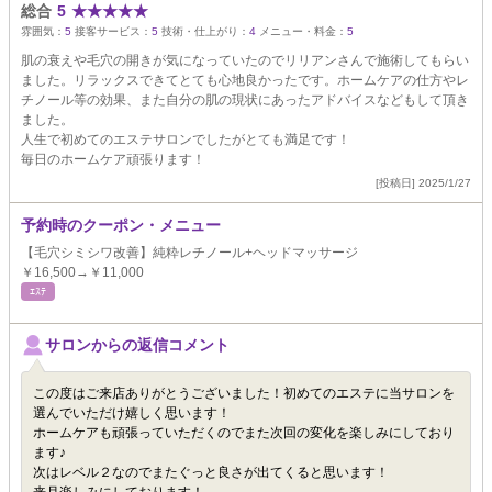
総合
5
★
★
★
★
★
雰囲気：
5
接客サービス：
5
技術・仕上がり：
4
メニュー・料金：
5
肌の衰えや毛穴の開きが気になっていたのでリリアンさんで施術してもらい
ました。リラックスできてとても心地良かったです。ホームケアの仕方やレ
チノール等の効果、また自分の肌の現状にあったアドバイスなどもして頂き
ました。
人生で初めてのエステサロンでしたがとても満足です！
毎日のホームケア頑張ります！
[投稿日] 2025/1/27
予約時のクーポン・メニュー
【毛穴シミシワ改善】純粋レチノール+ヘッドマッサージ
￥16,500→￥11,000
ｴｽﾃ
サロンからの返信コメント
この度はご来店ありがとうございました！初めてのエステに当サロンを
選んでいただけ嬉しく思います！
ホームケアも頑張っていただくのでまた次回の変化を楽しみにしており
ます♪
次はレベル２なのでまたぐっと良さが出てくると思います！