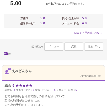
5.00
10件以下の口コミの平均点です。
5.0
5.0
雰囲気
技術･仕上がり
5.0
4.8
接客サービス
メニュー･料金
口コミ・平均点について
メニュー
点数
性別･年代
絞り込み
35
件
えみどんさん
（女性/50代/会社員）
総合
5
★
★
★
★
★
雰囲気：
5
接客サービス：
5
技術・仕上がり：
5
メニュー・料金：
5
とても綺麗なお部屋で癒しの音楽も流れていて
至福の時間が過ごせました。
また次の予約もしてきました。