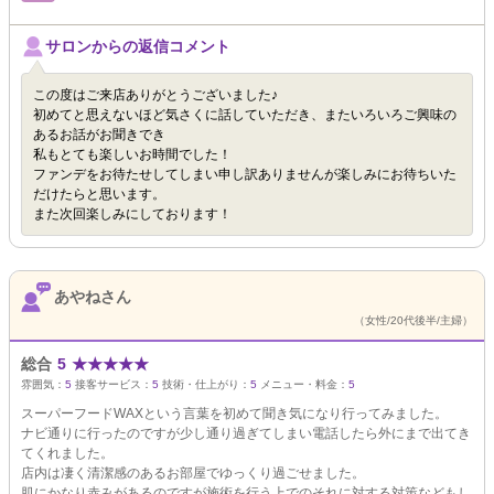
サロンからの返信コメント
この度はご来店ありがとうございました♪
初めてと思えないほど気さくに話していただき、またいろいろご興味の
あるお話がお聞きでき
私もとても楽しいお時間でした！
ファンデをお待たせしてしまい申し訳ありませんが楽しみにお待ちいた
だけたらと思います。
また次回楽しみにしております！
あやねさん
（女性/20代後半/主婦）
総合
5
★
★
★
★
★
雰囲気：
5
接客サービス：
5
技術・仕上がり：
5
メニュー・料金：
5
スーパーフードWAXという言葉を初めて聞き気になり行ってみました。
ナビ通りに行ったのですが少し通り過ぎてしまい電話したら外にまで出てき
てくれました。
店内は凄く清潔感のあるお部屋でゆっくり過ごせました。
肌にかなり赤みがあるのですが施術を行う上でのそれに対する対策などもし