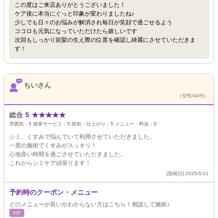
この度はご来店ありがとうございました！
ケア後に本当にぐっと印象が変わりましたね♪
少しでも日々のお悩みが解消され毎日が笑顔で過ごせるよう
ココロも元気になっていただけたら嬉しいです
次回もしっかり前髪の生え際の位置を確認し綺麗にさせていただきま
す！
ちいさん
（女性/40代）
総合
5
★
★
★
★
★
雰囲気：
5
接客サービス：
5
技術・仕上がり：
5
メニュー・料金：
5
シミ、くすみで悩んでいて利用させていただきました。
一度の施術でくすみがスッキリ！
心地良い時間を過ごさせていただきました。
これからシミケア頑張ります！
[投稿日] 2025/5/11
予約時のクーポン・メニュー
どのメニューが良いかわからない方はこちら！相談して施術♪
ｴｽﾃ