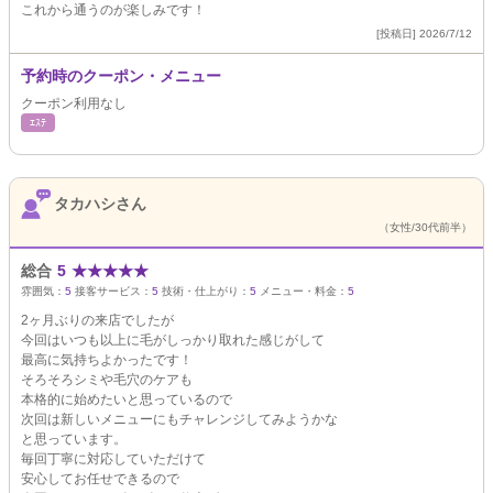
これから通うのが楽しみです！
[投稿日] 2026/7/12
予約時のクーポン・メニュー
クーポン利用なし
ｴｽﾃ
タカハシさん
（女性/30代前半）
総合
5
★
★
★
★
★
雰囲気：
5
接客サービス：
5
技術・仕上がり：
5
メニュー・料金：
5
2ヶ月ぶりの来店でしたが
今回はいつも以上に毛がしっかり取れた感じがして
最高に気持ちよかったです！
そろそろシミや毛穴のケアも
本格的に始めたいと思っているので
次回は新しいメニューにもチャレンジしてみようかな
と思っています。
毎回丁寧に対応していただけて
安心してお任せできるので