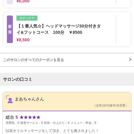
¥6,000
ボディケア
【１番人気☆】ヘッドマッサージ30分付きタ
新
規
イ&フットコース 100分 ￥8500
¥8,500
このサロンのすべてのクーポンを見る
サロンの口コミ
サロンPick Up
まあちゃんさん
（女性/30代後半/自営業）
総合
5
★
★
★
★
★
雰囲気：
5
接客サービス：
5
技術・仕上がり：
5
メニュー・料金：
5
以前オイルマッサージをして頂き、とても癒されました！