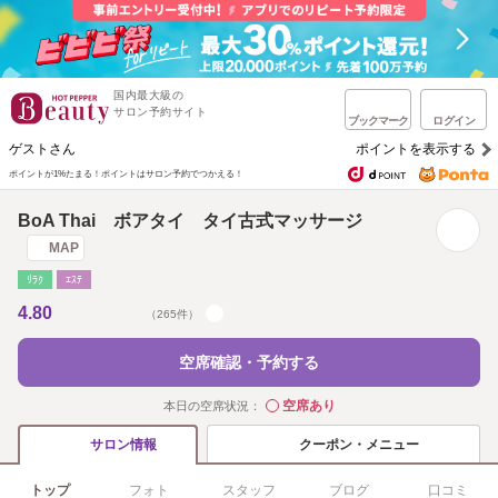
国内最大級の
サロン予約サイト
ブックマーク
ログイン
ゲストさん
ポイントを表示する
ポイントが1%たまる！
ポイントはサロン予約でつかえる！
BoA Thai ボアタイ タイ古式マッサージ
MAP
ﾘﾗｸ
ｴｽﾃ
4.80
（265件）
空席確認・予約する
空席あり
本日の空席状況：
◯
クーポン・メニュー
サロン情報
トップ
フォト
スタッフ
ブログ
口コミ