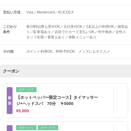
支払い方法
Visa／Mastercard／ID,ICOCA
こだわり
夜20時以降も受付OK／当日受付OK／2名以上の利用OK／個室あ
条件
り／駐車場あり／店頭でのカード支払いOK／年中無休／女性ス
タッフ在籍／着替えあり／体験メニューあり
その他
ポイント利用OK
即時予約OK
メンズにもオススメ
クーポン
ボディケア
【ホットペッパー限定コース】タイマッサー
新
規
ジ+ヘッドスパ 70分 ￥5000
¥5,000
ボディトリ
ボディケア