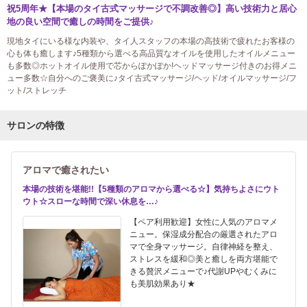
祝5周年★【本場のタイ古式マッサージで不調改善◎】高い技術力と居心
地の良い空間で癒しの時間をご提供♪
現地タイにいる様な内装や、タイ人スタッフの本場の高技術で疲れたお客様の
心も体も癒します♪5種類から選べる高品質なオイルを使用したオイルメニュー
も多数◎ホットオイル使用で芯からぽかぽか!ヘッドマッサージ付きのお得メニ
ュー多数☆自分へのご褒美に♪タイ古式マッサージ/ヘッド/オイルマッサージ/フ
ット/ストレッチ
サロンの特徴
アロマで癒されたい
本場の技術を堪能!!【5種類のアロマから選べる☆】気持ちよさにウト
ウト☆スローな時間で深い休息を…♪
【ペア利用歓迎】女性に人気のアロマメ
ニュー。保湿成分配合の厳選されたアロ
マで全身マッサージ。自律神経を整え、
ストレスを緩和◎美と癒しを両方堪能で
きる贅沢メニューで♪代謝UPやむくみに
も美肌効果あり★