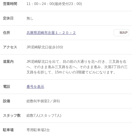
営業時間
11：00～24：00(最終受付23：00)
定休日
無し
住所
兵庫県尼崎市次屋１－２０－２
MAP
アクセス
JR尼崎駅北口徒歩10分
道案内
JR尼崎駅北口を出て、目の前の大通りを北へ行き、三叉路を右
へ、そのまま進み三叉路を左へ。そのまま進み、次屋2丁目の三
叉路を右折して、15mぐらいの3階建てビルになります。
電話
番号を表示
設備
総数8(半個室2／床6)
スタッフ数
総数7人(スタッフ7人)
駐車場
専用駐車場2台