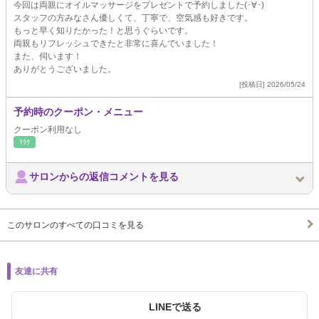
今回は両親にオイルマッサージをプレゼントで予約しました(･∀･)
スタッフの方みなさん優しくて、丁寧で、空気感も好きです。
もっと早く知りたかった！と思うぐらいです。
両親もリフレッシュできたと非常に喜んでいました！
また、伺います！
ありがとうございました。
[投稿日] 2026/05/24
予約時のクーポン・メニュー
クーポン利用なし
ﾘﾗｸ
サロンからの返信コメントを見る
このサロンのすべての口コミを見る
友達に共有
LINEで送る