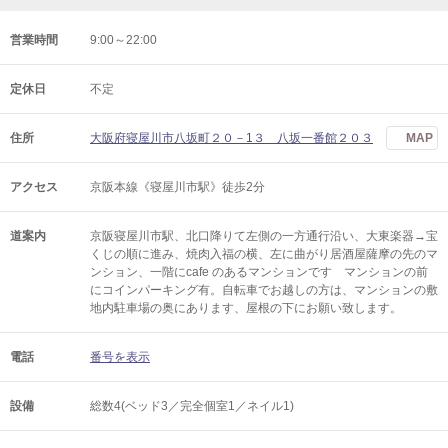
営業時間
9:00～22:00
定休日
不定
住所
大阪府寝屋川市八坂町２０－1３ 八坂一番館２０３
MAP
アクセス
京阪本線《寝屋川市駅》徒歩2分
道案内
京阪寝屋川市駅、北口降りて左側の一方通行沿い、大東楽器→宝
くじの順に進み、焼肉入福の横、左に曲がり居酒屋薩摩の先のマ
ンション、一階にcafe のあるマンションです マンションの前
にコインパーキング有。自転車でお越しの方は、マンションの敷
地内駐車場の奥にあります、屋根の下にお願い致します。
電話
番号を表示
設備
総数4(ベッド3／完全個室1／ネイル1)