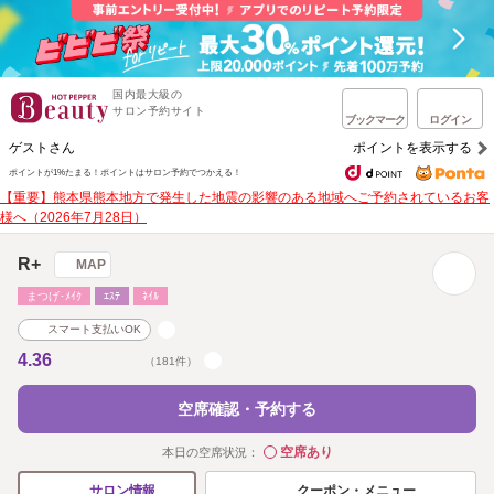
国内最大級の
サロン予約サイト
ブックマーク
ログイン
ゲストさん
ポイントを表示する
ポイントが1%たまる！
ポイントはサロン予約でつかえる！
【重要】熊本県熊本地方で発生した地震の影響のある地域へご予約されているお客
様へ（2026年7月28日）
R+
MAP
まつげ･ﾒｲｸ
ｴｽﾃ
ﾈｲﾙ
スマート支払いOK
4.36
（181件）
空席確認・予約する
空席あり
本日の空席状況：
◯
クーポン・メニュー
サロン情報