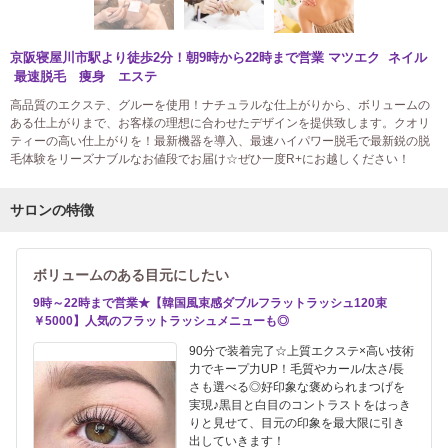
京阪寝屋川市駅より徒歩2分！朝9時から22時まで営業 マツエク ネイル
最速脱毛 痩身 エステ
高品質のエクステ、グルーを使用！ナチュラルな仕上がりから、ボリュームの
ある仕上がりまで、お客様の理想に合わせたデザインを提供致します。クオリ
ティーの高い仕上がりを！最新機器を導入、最速ハイパワー脱毛で最新鋭の脱
毛体験をリーズナブルなお値段でお届け☆ぜひ一度R+にお越しください！
サロンの特徴
ボリュームのある目元にしたい
9時～22時まで営業★【韓国風束感ダブルフラットラッシュ120束
￥5000】人気のフラットラッシュメニューも◎
90分で装着完了☆上質エクステ×高い技術
力でキープ力UP！毛質やカール/太さ/長
さも選べる◎好印象な褒められまつげを
実現♪黒目と白目のコントラストをはっき
りと見せて、目元の印象を最大限に引き
出していきます！