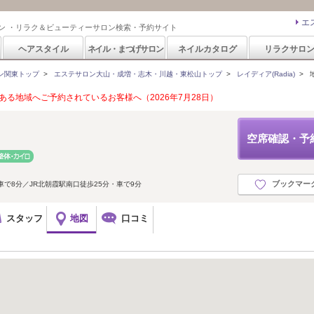
エ
ン ・リラク＆ビューティーサロン検索・予約サイト
ヘアスタイル
ネイル・まつげサロン
ネイルカタログ
リラクサロ
ン関東トップ
>
エステサロン大山・成増・志木・川越・東松山トップ
>
レイディア(Radia)
>
る地域へご予約されているお客様へ（2026年7月28日）
空席確認・予
ブックマー
車で8分／JR北朝霞駅南口徒歩25分・車で9分
スタッフ
地図
口コミ