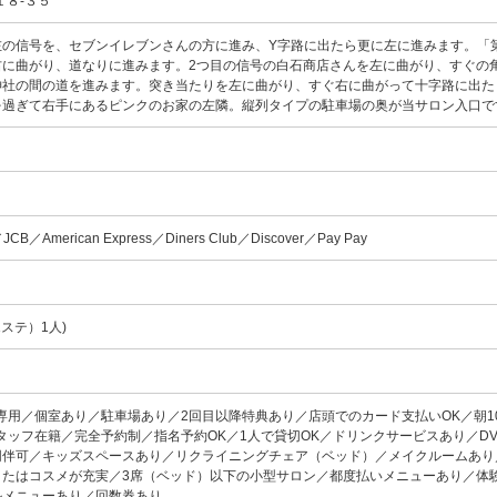
１８-３５
左の信号を、セブンイレブンさんの方に進み、Y字路に出たら更に左に進みます。「
右に曲がり、道なりに進みます。2つ目の信号の白石商店さんを左に曲がり、すぐの
神社の間の道を進みます。突き当たりを左に曲がり、すぐ右に曲がって十字路に出た
を過ぎて右手にあるピンクのお家の左隣。縦列タイプの駐車場の奥が当サロン入口
／JCB／American Express／Diners Club／Discover／Pay Pay
ステ）1人)
専用／個室あり／駐車場あり／2回目以降特典あり／店頭でのカード支払いOK／朝1
タッフ在籍／完全予約制／指名予約OK／1人で貸切OK／ドリンクサービスあり／D
同伴可／キッズスペースあり／リクライニングチェア（ベッド）／メイクルームあり
またはコスメが充実／3席（ベッド）以下の小型サロン／都度払いメニューあり／体
ルメニューあり／回数券あり