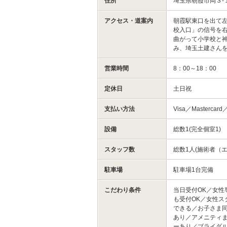
住所
埼玉県朝霞市岡３-
アクセス・道案内
朝霞駅東口を出て
校入口」の信号を
曲がって小学校と
み、埼玉土建さん
営業時間
8：00～18：00
定休日
土日祝
支払い方法
Visa／Mastercard
設備
総数1(完全個室1)
スタッフ数
総数1人(施術者（エ
駐車場
駐車場1台完備
こだわり条件
当日受付OK／女性
も受付OK／女性ス
できる／お子さま
あり／アメニティ
ーあり／ブライダ