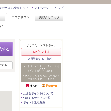
ステサロン検索トップ
マイページ
ヘルプ
ン
エステサロン
美容クリニック
地図
ようこそ、ゲストさん。
約する
ログインする
会員登録する（無料）
クする
ホットペッパービューティーなら
1%
ポイントが
たまる！
ためたポイントをつかっておとく
にサロンをネット予約！
たまるポイントについて
つかえるサービス一覧
ポイント設定変更