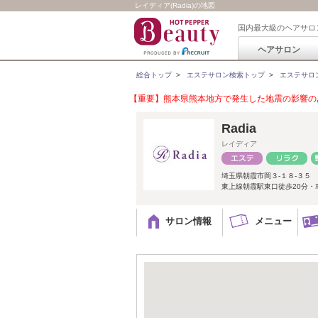
レイディア(Radia)の地図
国内最大級のヘアサロ
ヘアサロン
総合トップ
>
エステサロン検索トップ
>
エステサロ
【重要】熊本県熊本地方で発生した地震の影響のあ
Radia
レイディア
埼玉県朝霞市岡３-１８-３５
東上線朝霞駅東口徒歩20分・
サロン情報
メニュー