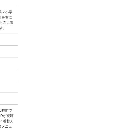
第２小学
角を右に
ら右に進
です。
0時前で
VDが視聴
／着替え
験メニュ