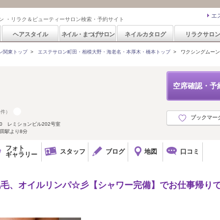
エ
ン ・リラク＆ビューティーサロン検索・予約サイト
ヘアスタイル
ネイル・まつげサロン
ネイルカタログ
リラクサロ
ン関東トップ
>
エステサロン町田・相模大野・海老名・本厚木・橋本トップ
>
ワクシングムーン(W
空席確認・予
6件）
ブックマー
0 レミションビル202号室
田駅より8分
フォト
スタッフ
ブログ
地図
口コミ
ギャラリー
脱毛、オイルリンパ☆彡【シャワー完備】でお仕事帰り