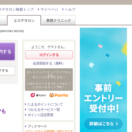
ステサロン検索トップ
マイページ
ヘルプ
ン
エステサロン
美容クリニック
AXING MOON)
ようこそ、ゲストさん。
約する
ログインする
会員登録する（無料）
クする
ホットペッパービューティーなら
1%
ポイントが
たまる！
ためたポイントをつかっておとく
にサロンをネット予約！
たまるポイントについて
つかえるサービス一覧
でも
ポイント設定変更
ブックマーク
ログインすると会員情報に保存できます