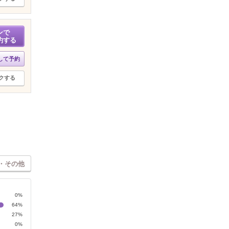
ンで
約する
して予約
クする
・その他
0%
64%
27%
0%