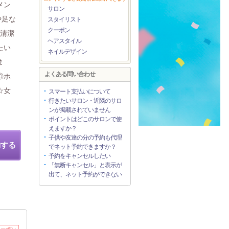
メン
サロン
や足な
スタイリスト
クーポン
た清潔
ヘアスタイル
たい
ネイルデザイン
ま
よくある問い合わせ
◎ホ
☆女
スマート支払いについて
行きたいサロン・近隣のサロ
ンが掲載されていません
ポイントはどこのサロンで使
えますか？
子供や友達の分の予約も代理
約する
でネット予約できますか？
予約をキャンセルしたい
「無断キャンセル」と表示が
出て、ネット予約ができない