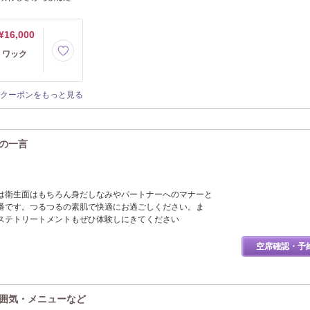
¥16,000
】ワック
クーポンをもっと見る
らの一言
は衛生面はもちろん身だしなみやパートナーへのマナーと
番です。つるつるの素肌で快適にお過ごしください。ま
ステトリートメントもぜひ体験しにきてください
空席確認・予
の雰囲気・メニューなど