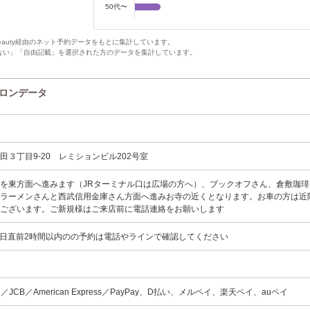
50代〜
Beauty経由のネット予約データをもとに集計しています。
ない」「自由記載」を選択された方のデータを集計しています。
サロンデータ
田３丁目9-20 レミションビル202号室
を東方面へ進みます（JRターミナル口は広場の方へ）、ブックオフさん、倉敷珈琲
屋ラーメンさんと西武信用金庫さん方面へ進みお寺の近くとなります。お車の方は近
がございます。ご新規様はご来店前に電話連絡をお願いします
:00当日直前2時間以内のの予約は電話やラインで確認してください
card／JCB／American Express／PayPay、D払い、メルペイ、楽天ペイ、auペイ