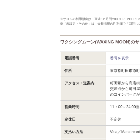
※サロンの利用傾向は、直近3カ月間のHOT PEPPER 
※「未設定・その他」は、会員情報の性別欄で「回答し
ワクシングムーン(WAXING MOON)の
電話番号
番号を表示
住所
東京都町田市原町
アクセス・道案内
町田駅から商店街
交差点から町田
のコインパーク
営業時間
11：00～24
定休日
不定休
支払い方法
Visa／Master