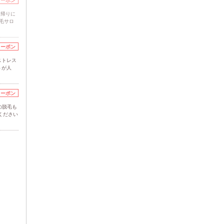
クーポン
事帰りに
毛サロ
クーポン
ストレス
トが人
クーポン
の脱毛も
ください