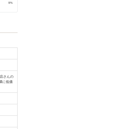
9%
店さんの
隣に低価