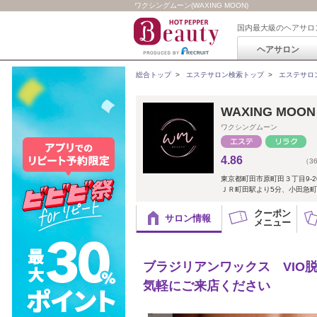
ワクシングムーン(WAXING MOON)
国内最大級のヘアサロ
ヘアサロン
総合トップ
>
エステサロン検索トップ
>
エステサロ
WAXING MOON
ワクシングムーン
4.86
（3
東京都町田市原町田３丁目9-2
ＪＲ町田駅より5分、小田急町
クーポン
サロン情報
メニュー
ブラジリアンワックス VIO
気軽にご来店ください