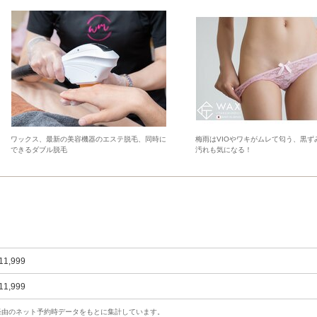
ワックス、最新の美容機器のエステ脱毛、同時に
梅雨はVIOやワキがムレて匂う、黒ず
できるダブル脱毛
汚れも気になる！
11,999
11,999
uty経由のネット予約時データをもとに集計しています。