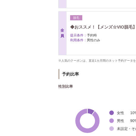
脱毛
◆おススメ！【メンズ☆VIO脱毛】
全
提示条件：
予約時
員
利用条件：
男性のみ
※人気のクーポンは、直近1カ月間のネット予約データ
予約比率
性別比率
女性
10
男性
90
未設定・そ