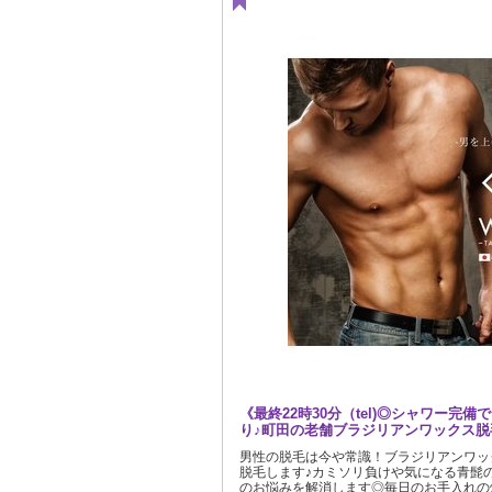
《最終22時30分（tel)◎シャワー完
り♪町田の老舗ブラジリアンワックス脱
男性の脱毛は今や常識！ブラジリアンワッ
脱毛します♪カミソリ負けや気になる青髭
のお悩みを解消します◎毎日のお手入れの