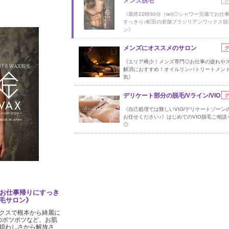
メンズ脱毛
《最終22時30分（tel)◎シャワー完備でお仕
すっきり♪町田の老舗ブラジリアンワックス脱
ン》
メンズにオススメのサロン
《エリア稀少！メンズ専門◎お仕事の疲れや
解消におすすめ！オイルリンパトリートメン
気》
デリケート部分の脱毛/Vライン/VIO
《自己処理では難しいVIO/デリケートゾーン
お任せください♪》はじめてのVIO脱毛ご相談
◎
備でお仕事帰りにすっき
毛サロン》
クスで根本から綺麗に
のボツボツなど、お肌
煩わしさから解放さ