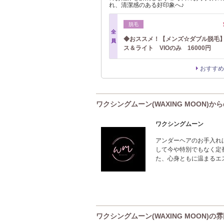
れ、清潔感のある好印象へ♪
脱毛
全
◆おススメ！【メンズ☆ダブル脱毛
員
ス＆ライト VIOのみ 16000円
おすすめ
ワクシングムーン(WAXING MOON)か
ワクシングムーン
アンダーヘアのお手入れ
して今や特別でもなく定
た、心身ともに温まるエ
ワクシングムーン(WAXING MOON)