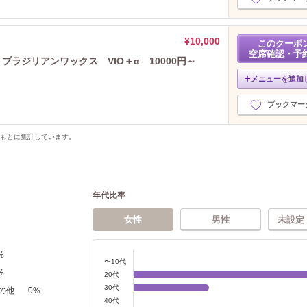
¥10,000
このクーポ
空席確認・予
ブラジリアンワックス VIO＋α 10000円～
メニューを追加
ブックマー
をもとに集計しています。
年代比率
女性
男性
未設定
%
〜10代
%
20代
30代
の他
0
%
40代