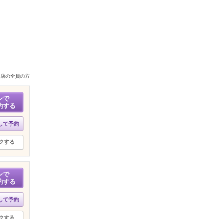
来店の全員の方
ンで
約する
して予約
クする
ンで
約する
して予約
クする