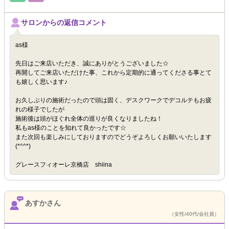
サロンからの返信コメント
as様
先日はご来店いただき、誠にありがとうございました☆
再開してご来店いただけた事、これから定期的に通ってくださる事とて
も嬉しく思います♪
お久しぶりの施術だったので頭は固く、デスクワークでデコルテもお疲
れの様子でしたが
施術後は頭がほぐれ全体の巡りが良くなりましたね！
私もas様のことを知れて良かったです☆
また次回も楽しみにしておりますのでどうぞよろしくお願いいたします
(*^^*)
グレースフィオーレ京橋店 shiina
あすかさん
（女性/40代/会社員）