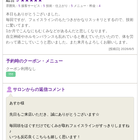
総合
5
★
★
★
★
★
雰囲気：
5
接客サービス：
5
技術・仕上がり：
5
メニュー・料金：
4
本日もありがとうございました。
毎回ですが、フェイスラインのもたつきがかなりスッキリとするので、技術
に驚いてます。
1か月でこんなにもむくみなどがあるんだと悲しくなります。
自立神経やホルモンバランスも乱れていると教えていただいたので、体を労
わって過ごしていこうと思いました。また来月もよろしくお願いします。
[投稿日] 2026/6/5
予約時のクーポン・メニュー
クーポン利用なし
ﾘﾗｸ
サロンからの返信コメント
あすか様
先日もご来店いただき、誠にありがとうございます☆
毎回頭をほぐすだけでむくみが取れフェイスラインがすっきりしますね
♪
いつも反応良くこちらも嬉しく思います！