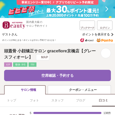
国内最大級の
サロン予約サイト
ブックマーク
ログイン
ゲストさん
ポイントを表示する
ポイントが1%たまる！
ポイントはサロン予約でつかえる！
頭蓋骨 小顔矯正サロン gracefiore京橋店【グレー
スフィオーレ】
MAP
ｴｽﾃ
整体･ｶｲﾛ
ﾘﾗｸ
空席確認・予約する
クーポン・メニュー
サロン情報
トップ
フォト
スタッフ
ブログ
口コミ
5
138