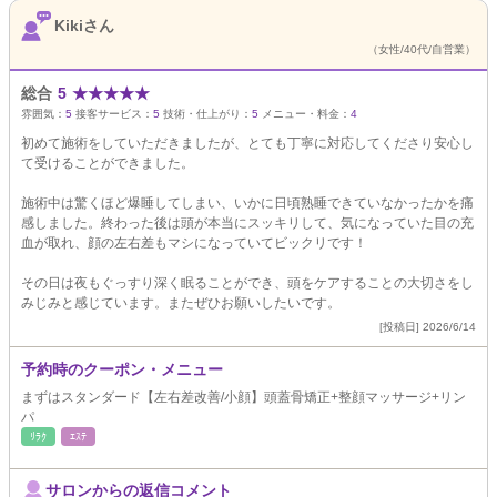
Kikiさん
（女性/40代/自営業）
総合
5
★
★
★
★
★
雰囲気：
5
接客サービス：
5
技術・仕上がり：
5
メニュー・料金：
4
初めて施術をしていただきましたが、とても丁寧に対応してくださり安心し
て受けることができました。
施術中は驚くほど爆睡してしまい、いかに日頃熟睡できていなかったかを痛
感しました。終わった後は頭が本当にスッキリして、気になっていた目の充
血が取れ、顔の左右差もマシになっていてビックリです！
その日は夜もぐっすり深く眠ることができ、頭をケアすることの大切さをし
みじみと感じています。またぜひお願いしたいです。
[投稿日] 2026/6/14
予約時のクーポン・メニュー
まずはスタンダード【左右差改善/小顔】頭蓋骨矯正+整顔マッサージ+リン
パ
ﾘﾗｸ
ｴｽﾃ
サロンからの返信コメント