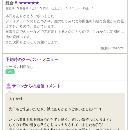
総合
5
★
★
★
★
★
雰囲気：
5
接客サービス：
5
技術・仕上がり：
5
メニュー・料金：
4
本日もありがとうございました。
フェイスラインのもたつきや、顔のむくみなど毎回施術前後で変化が目に見
えて分かるので、驚いています。
日常生活でのクセなどで左右差もあるとのことなので、これからも定期的に
通い続けいです。
また次回もよろしくお願いします。
[投稿日] 2026/7/4
予約時のクーポン・メニュー
クーポン利用なし
ﾘﾗｸ
サロンからの返信コメント
あすか様
先日もご来店いただき、誠にありがとうございました(*^^*)
いつも変化を見る際反応がとても良く、嬉しい気持ちになります♪
むくみや目の開きも良くなりスッキリされていましたね(^^)/