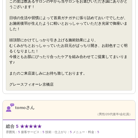
この度は数あるサロンの中から当サロンをお選びいただき誠にありがと
うございます！
日頃の生活や習慣によって首肩ガチガチに張り詰めておいででしたが、
お施術後羽が生えたように軽いとおっしゃっていただき光栄で御座いま
した！
頭頂部にかけてしっかり引き上げる施術効果により、
むくみがちとおっしゃっていたお目元がぱっちり開き、お顔色すごく明
るくなりました！
今後ともお肌にぴったり合ったケアを組み合わせてご提案してまいりま
す♪
またのご来店楽しみにお待ち致しております。
グレースフィオーレ京橋店
tomoさん
（男性/20代後半/会社員）
総合
5
★
★
★
★
★
雰囲気：
5
接客サービス：
5
技術・仕上がり：
5
メニュー・料金：
5