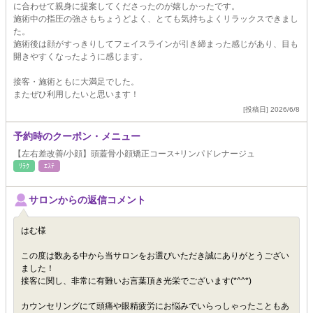
に合わせて親身に提案してくださったのが嬉しかったです。
施術中の指圧の強さもちょうどよく、とても気持ちよくリラックスできまし
た。
施術後は顔がすっきりしてフェイスラインが引き締まった感じがあり、目も
開きやすくなったように感じます。
接客・施術ともに大満足でした。
またぜひ利用したいと思います！
[投稿日] 2026/6/8
予約時のクーポン・メニュー
【左右差改善/小顔】頭蓋骨小顔矯正コース+リンパドレナージュ
ﾘﾗｸ
ｴｽﾃ
サロンからの返信コメント
はむ様
この度は数ある中から当サロンをお選びいただき誠にありがとうござい
ました！
接客に関し、非常に有難いお言葉頂き光栄でございます(*^^*)
カウンセリングにて頭痛や眼精疲労にお悩みでいらっしゃったこともあ