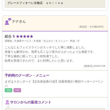
グレースフィオーレ京橋店 ｓｈｉｉｎａ
ナナさん
（未設定・その他/40代）
総合
5
★
★
★
★
★
雰囲気：
5
接客サービス：
5
技術・仕上がり：
5
メニュー・料金：
5
こんなにもフェイスラインがスッキリした事に感動しました。
肩凝りも解消され、視界も広くなり視力が上がったような感覚です。
丁寧な施術に眠ってしまう程快適でした。
効果を実感できたので、また利用したいと思います。
[投稿日] 2026/7/28
予約時のクーポン・メニュー
まずはスタンダード【左右差改善/小顔】頭蓋骨矯正+整顔マッサージ+リン
パ
ﾘﾗｸ
ｴｽﾃ
サロンからの返信コメント