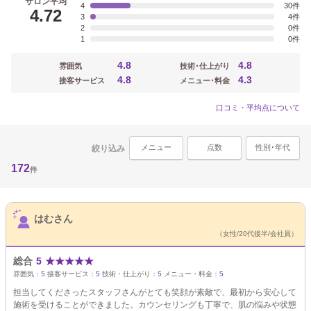
サロン平均
4
30
4.72
3
4
2
0
1
0
4.8
4.8
雰囲気
技術･仕上がり
4.8
4.3
接客サービス
メニュー･料金
口コミ・平均点について
メニュー
点数
性別･年代
絞り込み
172
件
サロンPick Up
はむさん
（女性/20代後半/会社員）
総合
5
★
★
★
★
★
雰囲気：
5
接客サービス：
5
技術・仕上がり：
5
メニュー・料金：
5
担当してくださったスタッフさんがとても笑顔が素敵で、最初から安心して
施術を受けることができました。カウンセリングも丁寧で、肌の悩みや状態