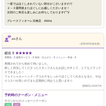
一度ではほぐしきれていない部分がございますので
２～３週間後またほぐしにお越しくださいませ！
次回のご来店も楽しみにお待ちしております(^^)/
グレースフィオーレ京橋店 shiina
asさん
（女性/40代/会社員）
総合
5
★
★
★
★
★
雰囲気：
5
接客サービス：
5
技術・仕上がり：
5
メニュー・料金：
5
再開されてから初めて伺いました。
新しく担当してくださったスタッフさんもお話しやすくて、とてもリラック
スできました！
フェイシャル＋ヘッド～デコルテをしっかりほぐしてくれるとなると、やは
りコスパが良いのでまた定期的に伺おうと思います☆
[投稿日] 2026/7/6
予約時のクーポン・メニュー
サロンからのメッセージクーポン
ﾘﾗｸ
ｴｽﾃ