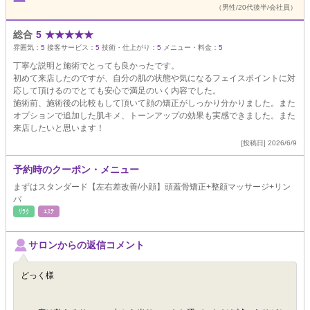
（男性/20代後半/会社員）
総合
5
★
★
★
★
★
雰囲気：
5
接客サービス：
5
技術・仕上がり：
5
メニュー・料金：
5
丁寧な説明と施術でとっても良かったです。
初めて来店したのですが、自分の肌の状態や気になるフェイスポイントに対
応して頂けるのでとても安心で満足のいく内容でした。
施術前、施術後の比較もして頂いて顔の矯正がしっかり分かりました。また
オプションで追加した肌キメ、トーンアップの効果も実感できました。また
来店したいと思います！
[投稿日] 2026/6/9
予約時のクーポン・メニュー
まずはスタンダード【左右差改善/小顔】頭蓋骨矯正+整顔マッサージ+リン
パ
ﾘﾗｸ
ｴｽﾃ
サロンからの返信コメント
どっく様