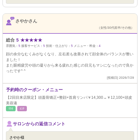
さやかさん
（女性/30代前半/その他）
総合
5
★
★
★
★
★
雰囲気：
5
接客サービス：
5
技術・仕上がり：
5
メニュー・料金：
4
顔の余分なむくみがなくなり、左右差も改善されて顔全体のバランスが整い
ました！
また眼精疲労や頭の凝りから来る疲れた感じの目元もマシになったので良か
ったです^ ^
[投稿日] 2026/7/29
予約時のクーポン・メニュー
【2回目来店限定】頭蓋骨矯正+整顔+首肩リンパ￥14,300→￥12,100+頭皮
美容液
ﾘﾗｸ
ｴｽﾃ
サロンからの返信コメント
さやか様