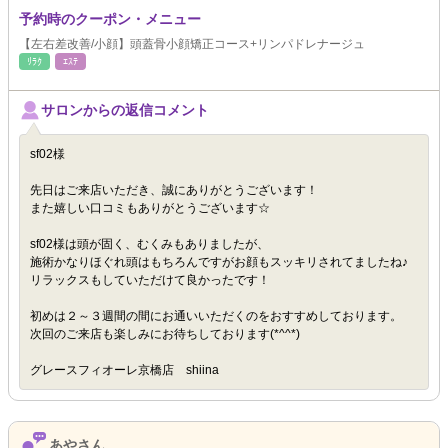
予約時のクーポン・メニュー
【左右差改善/小顔】頭蓋骨小顔矯正コース+リンパドレナージュ
ﾘﾗｸ
ｴｽﾃ
サロンからの返信コメント
sf02様
先日はご来店いただき、誠にありがとうございます！
また嬉しい口コミもありがとうございます☆
sf02様は頭が固く、むくみもありましたが、
施術かなりほぐれ頭はもちろんですがお顔もスッキリされてましたね♪
リラックスもしていただけて良かったです！
初めは２～３週間の間にお通いいただくのをおすすめしております。
次回のご来店も楽しみにお待ちしております(*^^*)
グレースフィオーレ京橋店 shiina
あやさん