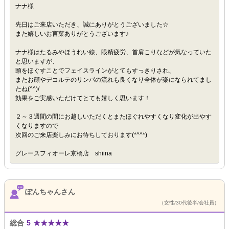
ナナ様
先日はご来店いただき、誠にありがとうございました☆
また嬉しいお言葉ありがとうございます♪
ナナ様はたるみやほうれい線、眼精疲労、首肩こりなどが気なっていた
と思いますが、
頭をほぐすことでフェイスラインがとてもすっきりされ、
またお顔やデコルテのリンパの流れも良くなり全体が楽になられてまし
たね(^^)/
効果をご実感いただけてとても嬉しく思います！
２～３週間の間にお越しいただくとまたほぐれやすくなり変化が出やす
くなりますので
次回のご来店楽しみにお待ちしております(*^^*)
グレースフィオーレ京橋店 shiina
ぽんちゃんさん
（女性/30代後半/会社員）
総合
5
★
★
★
★
★