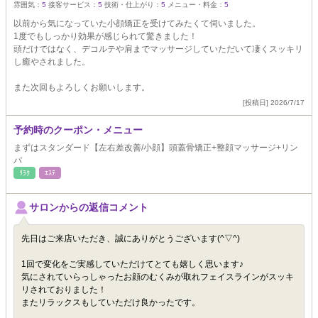
雰囲気：
5
接客サービス：
5
技術・仕上がり：
5
メニュー・料金：
5
以前から気になっていた小顔矯正を受けてみたくて伺いました。
1度でもしっかり効果が感じられて驚きました！
頭だけではなく、デコルテや肩までマッサージしていただいて凄くスッキリ
し癒やされました。
また次回もよろしくお願いします。
[投稿日] 2026/7/17
予約時のクーポン・メニュー
まずはスタンダード【左右差改善/小顔】頭蓋骨矯正+整顔マッサージ+リン
パ
ﾘﾗｸ
ｴｽﾃ
サロンからの返信コメント
先日はご来店いただき、誠にありがとうございます(^▽^)
1回で変化をご実感していただけてとても嬉しく思います♪
気にされていらっしゃったお顔のむくみが取れフェイスラインがスッキ
リされておりました！
またリラックスもしていただけ良かったです。