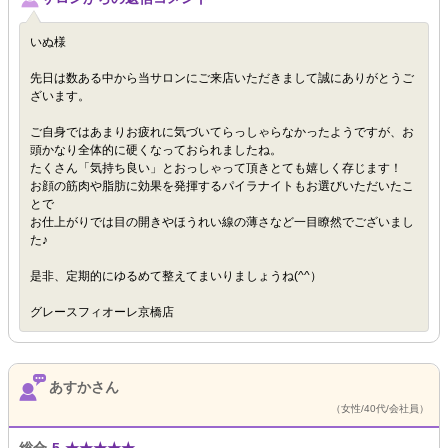
いぬ様
先日は数ある中から当サロンにご来店いただきまして誠にありがとうご
ざいます。
ご自身ではあまりお疲れに気づいてらっしゃらなかったようですが、お
頭かなり全体的に硬くなっておられましたね。
たくさん「気持ち良い」とおっしゃって頂きとても嬉しく存じます！
お顔の筋肉や脂肪に効果を発揮するパイラナイトもお選びいただいたこ
とで
お仕上がりでは目の開きやほうれい線の薄さなど一目瞭然でございまし
た♪
是非、定期的にゆるめて整えてまいりましょうね(^^）
グレースフィオーレ京橋店
あすかさん
（女性/40代/会社員）