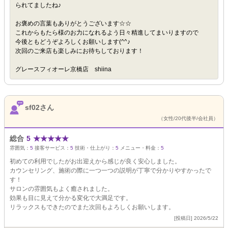
られてましたね♪
お褒めの言葉もありがとうございます☆☆
これからもたら様のお力になれるよう日々精進してまいりますので
今後ともどうぞよろしくお願いします(^^♪
次回のご来店も楽しみにお待ちしております！
グレースフィオーレ京橋店 shiina
sf02さん
（女性/20代後半/会社員）
総合
5
★
★
★
★
★
雰囲気：
5
接客サービス：
5
技術・仕上がり：
5
メニュー・料金：
5
初めての利用でしたがお出迎えから感じが良く安心しました。
カウンセリング、施術の際に一つ一つの説明が丁寧で分かりやすかったで
す！
サロンの雰囲気もよく癒されました。
効果も目に見えて分かる変化で大満足です。
リラックスもできたのでまた次回もよろしくお願いします。
[投稿日] 2026/5/22