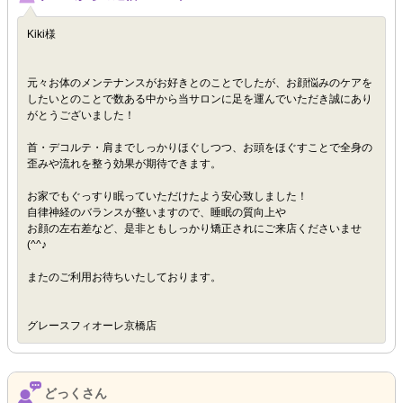
Kiki様
元々お体のメンテナンスがお好きとのことでしたが、お顔悩みのケアを
したいとのことで数ある中から当サロンに足を運んでいただき誠にあり
がとうございました！
首・デコルテ・肩までしっかりほぐしつつ、お頭をほぐすことで全身の
歪みや流れを整う効果が期待できます。
お家でもぐっすり眠っていただけたよう安心致しました！
自律神経のバランスが整いますので、睡眠の質向上や
お顔の左右差など、是非ともしっかり矯正されにご来店くださいませ
(^^♪
またのご利用お待ちいたしております。
グレースフィオーレ京橋店
どっくさん