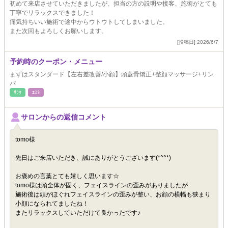
初めて来店させていただきましたが、担当の方の説明や接客、施術がとても
丁寧でリラックスできました！
痛気持ちいい施術で途中からウトウトしてしまいました。
また次回もよろしくお願いします。
[投稿日] 2026/6/7
予約時のクーポン・メニュー
まずはスタンダード【左右差改善/小顔】頭蓋骨矯正+整顔マッサージ+リン
パ
ﾘﾗｸ
ｴｽﾃ
サロンからの返信コメント
tomo様
先日はご来店いただき、誠にありがとうございます(*^^*)
お褒めの言葉とても嬉しく思います☆
tomo様は頭全体が固く、フェイスラインの歪みがありましたが
施術後は頭がほぐれフェイスラインの歪みが整い、お顔の横幅も狭まり
小顔になられてましたね！
またリラックスしていただけて良かったです♪