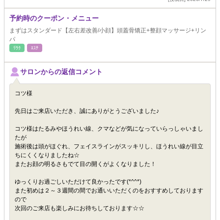
予約時のクーポン・メニュー
まずはスタンダード【左右差改善/小顔】頭蓋骨矯正+整顔マッサージ+リン
パ
ﾘﾗｸ
ｴｽﾃ
サロンからの返信コメント
コツ様
先日はご来店いただき、誠にありがとうございました♪
コツ様はたるみやほうれい線、クマなどが気になっていらっしゃいまし
たが
施術後は頭がほぐれ、フェイスラインがスッキリし、ほうれい線が目立
ちにくくなりましたね☆
またお顔の明るさもでて目の開くがよくなりました！
ゆっくりお過ごしいただけて良かったです(*^^*)
また初めは２～３週間の間でお通いいただくのをおすすめしております
ので
次回のご来店も楽しみにお待ちしております☆☆