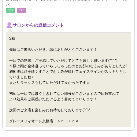
パ
ﾘﾗｸ
ｴｽﾃ
サロンからの返信コメント
S様
先日はご来店いただき、誠にありがとうございます！
一回での効果、ご実感していただけてとても嬉しく思います(*^^*)
Ｓ様は頭が全体凝っていらっしゃったのとお顔のむくみがありましたが
施術後は頭をほぐすことでむくみが取れフェイスラインがスッキリとし
ていましたね♪
またリラックスもしていただけて良かったです☆
初めは一回ではほぐしきれてない部分がございますので回数重ねて
より効果をご実感いただけるよう努めてまいります！
次回のご来店も楽しみにお待ちしております(^^)/
グレースフィオーレ京橋店 ｓｈｉｉｎａ