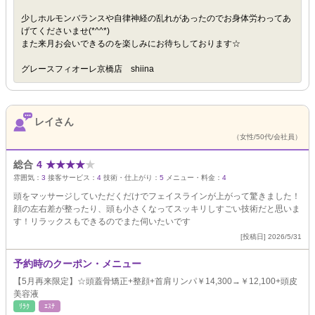
少しホルモンバランスや自律神経の乱れがあったのでお身体労わってあ
げてくださいませ(*^^*)
また来月お会いできるのを楽しみにお待ちしております☆
グレースフィオーレ京橋店 shiina
レイさん
（女性/50代/会社員）
総合
4
★
★
★
★
★
雰囲気：
3
接客サービス：
4
技術・仕上がり：
5
メニュー・料金：
4
頭をマッサージしていただくだけでフェイスラインが上がって驚きました！
顔の左右差が整ったり、頭も小さくなってスッキリしすごい技術だと思いま
す！リラックスもできるのでまた伺いたいです
[投稿日] 2026/5/31
予約時のクーポン・メニュー
【5月再来限定】☆頭蓋骨矯正+整顔+首肩リンパ￥14,300→￥12,100+頭皮
美容液
ﾘﾗｸ
ｴｽﾃ