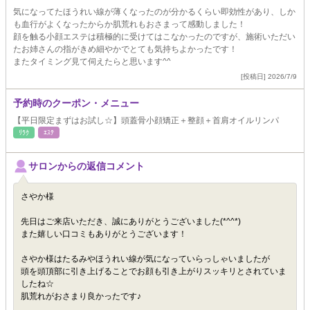
気になってたほうれい線が薄くなったのが分かるくらい即効性があり、しか
も血行がよくなったからか肌荒れもおさまって感動しました！
顔を触る小顔エステは積極的に受けてはこなかったのですが、施術いただい
たお姉さんの指がきめ細やかでとても気持ちよかったです！
またタイミング見て伺えたらと思います^^
[投稿日] 2026/7/9
予約時のクーポン・メニュー
【平日限定まずはお試し☆】頭蓋骨小顔矯正＋整顔＋首肩オイルリンパ
ﾘﾗｸ
ｴｽﾃ
サロンからの返信コメント
さやか様
先日はご来店いただき、誠にありがとうございました(*^^*)
また嬉しい口コミもありがとうございます！
さやか様はたるみやほうれい線が気になっていらっしゃいましたが
頭を頭頂部に引き上げることでお顔も引き上がりスッキリとされていま
したね☆
肌荒れがおさまり良かったです♪