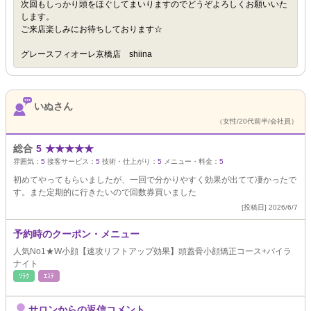
次回もしっかり頭をほぐしてまいりますのでどうぞよろしくお願いいた
します。
ご来店楽しみにお待ちしております☆
グレースフィオーレ京橋店 shiina
いぬさん
（女性/20代前半/会社員）
総合
5
★
★
★
★
★
雰囲気：
5
接客サービス：
5
技術・仕上がり：
5
メニュー・料金：
5
初めてやってもらいましたが、一回で分かりやすく効果が出てて凄かったで
す。また定期的に行きたいので回数券買いました
[投稿日] 2026/6/7
予約時のクーポン・メニュー
人気No1★W小顔【速攻リフトアップ効果】頭蓋骨小顔矯正コース+パイラ
ナイト
ﾘﾗｸ
ｴｽﾃ
サロンからの返信コメント