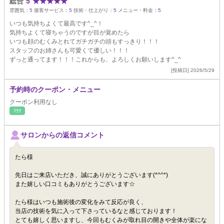
総合
5
★
★
★
★
★
雰囲気：
5
接客サービス：
5
技術・仕上がり：
5
メニュー・料金：
5
いつも気持ちよくて最高です^_^！
気持ちよくて寝ちゃうのですが目が覚めたら
いつも顔のむくみとれてガチガチの頭もすっきり！！！
スタッフのお姉さんも可愛くて優しい！！！
ずっと通ってます！！！これからも、よろしくお願いします^_^
[投稿日] 2026/5/29
予約時のクーポン・メニュー
クーポン利用なし
ﾘﾗｸ
サロンからの返信コメント
たら様
先日はご来店いただき、誠にありがとうございます(*^^*)
また嬉しい口コミもありがとうございます☆
たら様はいつも施術後の変化をみて反応が良く、
当店の技術を気に入って下さっているなと感じております！
とても嬉しく思いますし、今回もむくみが取れ目の開きや全体が楽にな