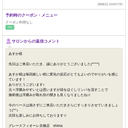
[投稿日] 2026/7/30
予約時のクーポン・メニュー
クーポン利用なし
ﾘﾗｸ
サロンからの返信コメント
あすか様
先日はご来店いただき、誠にありがとうございました(*^^*)
あすか様は毎回嬉しい程に変化の反応がとてもよいのでやりがいを感じ
ています！
ありがとうございます♪
元々浮腫みやすいとは思いますが頭をほぐしリンパを流すことで
施術後は浮腫みが取れ目の開きも良くなりましたね☆
今のペースは崩さずにご来店いただきさらにすっきりさせていきましょ
う(^^♪
次回も楽しみにお待ちしております☆
グレースフィオーレ京橋店 shiina