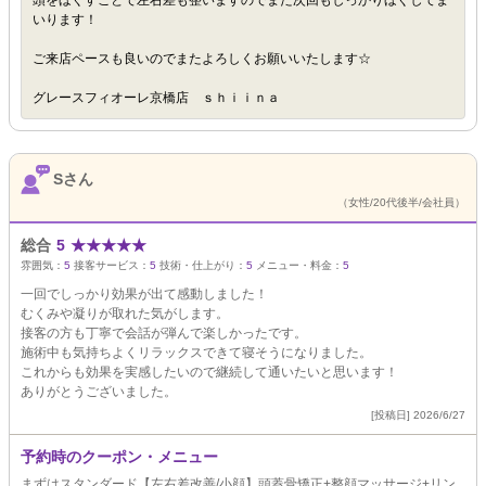
頭をほぐすことで左右差も整いますのでまた次回もしっかりほぐしてま
いります！
ご来店ペースも良いのでまたよろしくお願いいたします☆
グレースフィオーレ京橋店 ｓｈｉｉｎａ
Sさん
（女性/20代後半/会社員）
総合
5
★
★
★
★
★
雰囲気：
5
接客サービス：
5
技術・仕上がり：
5
メニュー・料金：
5
一回でしっかり効果が出て感動しました！
むくみや凝りが取れた気がします。
接客の方も丁寧で会話が弾んで楽しかったです。
施術中も気持ちよくリラックスできて寝そうになりました。
これからも効果を実感したいので継続して通いたいと思います！
ありがとうございました。
[投稿日] 2026/6/27
予約時のクーポン・メニュー
まずはスタンダード【左右差改善/小顔】頭蓋骨矯正+整顔マッサージ+リン