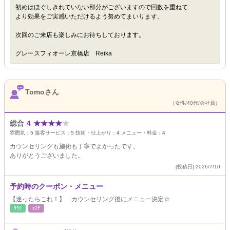
初めはほぐしきれていない部分がございますので回数を重ねて
より効果をご実感いただけるよう努めてまいります。
次回のご来店も楽しみにお待ちしております。
グレースフィオーレ京橋店 Reika
Tomoさん
（女性/40代/会社員）
総合
4
★
★
★
★
★
雰囲気：
5
接客サービス：
5
技術・仕上がり：
4
メニュー・料金：
4
カウンセリングも施術も丁寧でよかったです。
ありがとうございました。
[投稿日] 2026/7/10
予約時のクーポン・メニュー
【迷ったらこれ！】 カウンセリング後にメニュー決定☆
ﾘﾗｸ
ｴｽﾃ