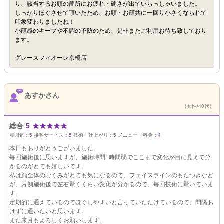
り、該当するお頭の箇所にお疲れ・硬さが出ていらっしゃいました。
しっかりほぐさせて頂いたため、お頭・お顔共に一回り小さくなられて
印象変わりましたね！
小顔感のキープや不調の予防のため、是非またご利用お待ち致しており
ます。
グレースフィオーレ京橋店
あすかさん
（女性/40代）
総合
5
★
★
★
★
★
雰囲気：
5
接客サービス：
5
技術・仕上がり：
5
メニュー・料金：
4
本日もありがとうございました。
毎回施術後に思いますが、施術時間1時間弱でここまで変化が目に見えて分
かるのがとても嬉しいです。
私は顔全体のむくみがとても気になるので、フェイスラインのもたつきなど
が、片側施術後で左右驚くくらい変化が分かるので、毎回技術に驚いていま
す。
定期的に通えているのでほぐしやすいと言っていただけているので、間隔あ
けずに通いたいと思います。
また来月もよろしくお願いします。