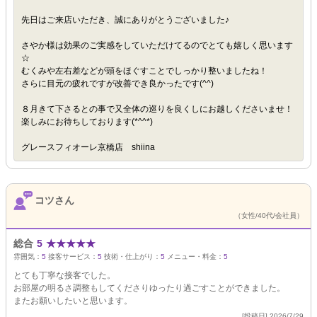
先日はご来店いただき、誠にありがとうございました♪
さやか様は効果のご実感をしていただけてるのでとても嬉しく思います
☆
むくみや左右差などが頭をほぐすことでしっかり整いましたね！
さらに目元の疲れですが改善でき良かったです(^^)
８月きて下さるとの事で又全体の巡りを良くしにお越しくださいませ！
楽しみにお待ちしております(*^^*)
グレースフィオーレ京橋店 shiina
コツさん
（女性/40代/会社員）
総合
5
★
★
★
★
★
雰囲気：
5
接客サービス：
5
技術・仕上がり：
5
メニュー・料金：
5
とても丁寧な接客でした。
お部屋の明るさ調整もしてくださりゆったり過ごすことができました。
またお願いしたいと思います。
[投稿日] 2026/7/29