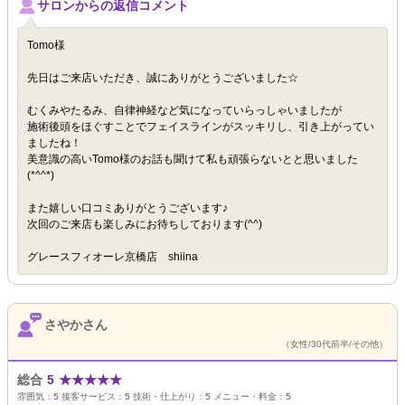
サロンからの返信コメント
Tomo様
先日はご来店いただき、誠にありがとうございました☆
むくみやたるみ、自律神経など気になっていらっしゃいましたが
施術後頭をほぐすことでフェイスラインがスッキリし、引き上がってい
ましたね！
美意識の高いTomo様のお話も聞けて私も頑張らないとと思いました
(*^^*)
また嬉しい口コミありがとうございます♪
次回のご来店も楽しみにお待ちしております(^^)
グレースフィオーレ京橋店 shiina
さやかさん
（女性/30代前半/その他）
総合
5
★
★
★
★
★
雰囲気：
5
接客サービス：
5
技術・仕上がり：
5
メニュー・料金：
5