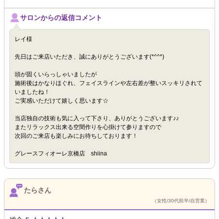
サロンからの返信コメント
レイ様
先日はご来店いただき、誠にありがとうございます(*^^*)
頭が固くいらっしゃいましたが
施術後はかなりほぐれ、フェイスラインや左右差が整いスッキリされて
いましたね！
ご実感いただけて嬉しく思います☆
当店独自の技術も気に入って下さり、ありがとうございます♪♪
またリラックス出来る空間作りを心掛けて参りますので
次回のご来店も楽しみにお待ちしております！
グレースフィオーレ京橋店 shiina
たらさん
（女性/30代前半/自営業）