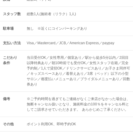
スタッフ数
総数1人(施術者（リラク）1人)
駐車場
無し ※近くにコインパーキングあり
支払い方法
Visa／Mastercard／JCB／American Express／paypay
こだわり
当日受付OK／女性専用／個室あり／駅から徒歩5分以内／2回目
条件
以降特典あり／朝10時前でも受付OK／女性スタッフ在籍／完全
予約制／1人で貸切OK／ドリンクサービスあり／お子さま同伴可
／キッズスペースあり／着替えあり／3席（ベッド）以下の小型
サロン／都度払いメニューあり／ブライダルメニューあり／回数
券あり
備考
※ご予約時間を過ぎてもご連絡がなくご来店がなかった場合は、
無断キャンセル扱いとなり、施術料金の100％をキャンセル料と
してご請求させていただきます。 あらかじめご了承ください。
その他
ポイント利用OK
即時予約OK