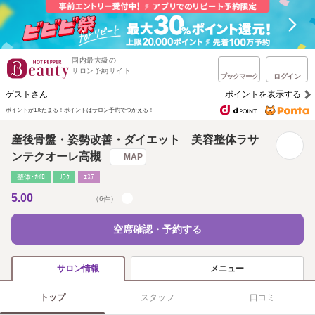
国内最大級の
サロン予約サイト
ブックマーク
ログイン
ゲストさん
ポイントを表示する
ポイントが1%たまる！
ポイントはサロン予約でつかえる！
産後骨盤・姿勢改善・ダイエット 美容整体ラサ
ンテクオーレ高槻
MAP
整体･ｶｲﾛ
ﾘﾗｸ
ｴｽﾃ
5.00
（6件）
空席確認・予約する
メニュー
サロン情報
トップ
スタッフ
口コミ