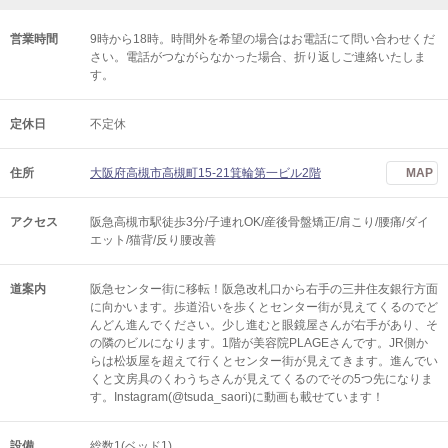
営業時間
9時から18時。時間外を希望の場合はお電話にて問い合わせくだ
さい。電話がつながらなかった場合、折り返しご連絡いたしま
す。
定休日
不定休
住所
大阪府高槻市高槻町15-21箕輪第一ビル2階
MAP
アクセス
阪急高槻市駅徒歩3分/子連れOK/産後骨盤矯正/肩こり/腰痛/ダイ
エット/猫背/反り腰改善
道案内
阪急センター街に移転！阪急改札口から右手の三井住友銀行方面
に向かいます。歩道沿いを歩くとセンター街が見えてくるのでど
んどん進んでください。少し進むと眼鏡屋さんが右手があり、そ
の隣のビルになります。1階が美容院PLAGEさんです。JR側か
らは松坂屋を超えて行くとセンター街が見えてきます。進んでい
くと文房具のくわうちさんが見えてくるのでその5つ先になりま
す。Instagram(@tsuda_saori)に動画も載せています！
設備
総数1(ベッド1)