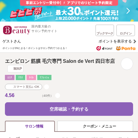
国内最大級の
サロン予約サイト
ブックマーク
ログイン
ゲストさん
ポイントを表示する
ポイントが1%たまる！
ポイントはサロン予約でつかえる！
エンビロン 筋膜 毛穴専門 Salon de Vert 四日市店
MAP
ｴｽﾃ
ﾘﾗｸ
ﾈｲﾙ
ﾘﾌﾚｯｼｭ
スマート支払いOK
4.56
（40件）
空席確認・予約する
クーポン・メニュー
サロン情報