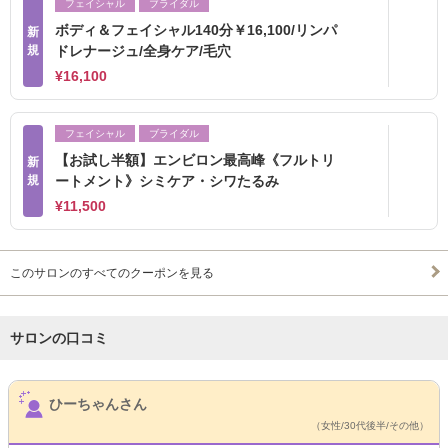
フェイシャル
ブライダル
ボディ＆フェイシャル140分￥16,100/リンパ
新
規
ドレナージュ/全身ケア/毛穴
¥16,100
フェイシャル
ブライダル
【お試し半額】エンビロン最高峰《フルトリ
新
規
ートメント》シミケア・シワたるみ
¥11,500
このサロンのすべてのクーポンを見る
サロンの口コミ
サロンPick Up
ひーちゃんさん
（女性/30代後半/その他）