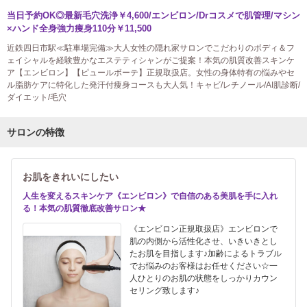
当日予約OK◎最新毛穴洗浄￥4,600/エンビロン/Drコスメで肌管理/マシン
×ハンド全身強力痩身110分￥11,500
近鉄四日市駅≪駐車場完備≫大人女性の隠れ家サロンでこだわりのボディ＆フ
ェイシャルを経験豊かなエステティシャンがご提案！本気の肌質改善スキンケ
ア【エンビロン】【ピュールボーテ】正規取扱店。女性の身体特有の悩みやセ
ル脂肪ケアに特化した発汗付痩身コースも大人気！キャビ/レチノール/AI肌診断/
ダイエット/毛穴
サロンの特徴
お肌をきれいにしたい
人生を変えるスキンケア《エンビロン》で自信のある美肌を手に入れ
る！本気の肌質徹底改善サロン★
《エンビロン正規取扱店》エンビロンで
肌の内側から活性化させ、いきいきとし
たお肌を目指します♪加齢によるトラブル
でお悩みのお客様はお任せください☆一
人ひとりのお肌の状態をしっかりカウン
セリング致します♪