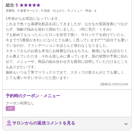
総合
5
★
★
★
★
★
雰囲気：
5
接客サービス：
5
技術・仕上がり：
5
メニュー・料金：
4
1年前からお世話になっています。
これまで色々な基礎化粧品を試してきましたが、なかなか肌質改善につなが
らず、加齢の悩みも加わり諦めていました。（特に毛穴・くすみ）
でも勧めてもらったエンビロンを自宅で使い、サロンケアを続けていたら、
今までで1番肌がきれいになりとても嬉しく思っています(*^^*)自分でも驚い
ているのが、ファンデーションをほとんど使わなくなりました。
スタッフさんのお肌も本当にお綺麗なのはもちろん、勉強になるお話をたく
さん教えていただき、それも楽しみに通っています。肌の状態や予算に合わ
せて、メニューや、商品の組み合わせ方を親切に説明していただけるところ
もありがたいです。
施術もいつも丁寧でリラックスできて、スタッフの皆さんがとても優しく、
とても通いやすいサロンだと思います♪
[投稿日] 2025/11/03
予約時のクーポン・メニュー
クーポン利用なし
ｴｽﾃ
サロンからの返信コメントを見る