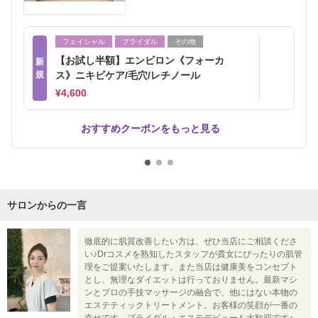
フェイシャル
ブライダル
その他
【お試し半額】エンビロン《フォーカ
新
規
ス》ニキビケア/毛穴/レチノール
¥4,600
おすすめクーポンをもっと見る
サロンからの一言
徹底的に肌質改善したい方は、ぜひ当店にご相談くださ
い♪Drコスメを熟知したスタッフが貴女にぴったりの肌管
理をご提案いたします。また当店は健康美をコンセプト
とし、無理なダイエットは行っておりません。最新マシ
ンとプロの手技マッサージの融合で、他にはない本物の
エステティックトリートメント。お客様の笑顔が一番の