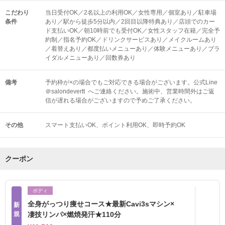
こだわり
当日受付OK／2名以上の利用OK／女性専用／個室あり／駐車場
条件
あり／駅から徒歩5分以内／2回目以降特典あり／店頭でのカー
ド支払いOK／朝10時前でも受付OK／女性スタッフ在籍／完全予
約制／指名予約OK／ドリンクサービスあり／メイクルームあり
／着替えあり／都度払いメニューあり／体験メニューあり／ブラ
イダルメニューあり／回数券あり
備考
予約枠が×の場合でもご対応できる場合がございます。公式Line
＠salondevertt へご連絡ください。施術中、営業時間外はご返
信が遅れる場合がございますので予めご了承ください。
その他
スマート支払いOK
ポイント利用OK
即時予約OK
クーポン
ボディ
全身がっつり痩せコース★最新Cavi3sマシン×
新
規
凄技リンパ×燃焼発汗★110分