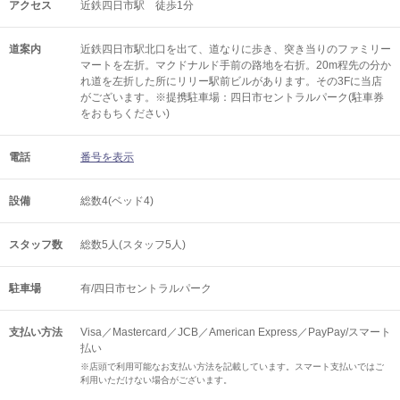
アクセス
近鉄四日市駅 徒歩1分
道案内
近鉄四日市駅北口を出て、道なりに歩き、突き当りのファミリー
マートを左折。マクドナルド手前の路地を右折。20m程先の分か
れ道を左折した所にリリー駅前ビルがあります。その3Fに当店
がございます。※提携駐車場：四日市セントラルパーク(駐車券
をおもちください)
電話
番号を表示
設備
総数4(ベッド4)
スタッフ数
総数5人(スタッフ5人)
駐車場
有/四日市セントラルパーク
支払い方法
Visa／Mastercard／JCB／American Express／PayPay/スマート
払い
※店頭で利用可能なお支払い方法を記載しています。スマート支払いではご
利用いただけない場合がございます。