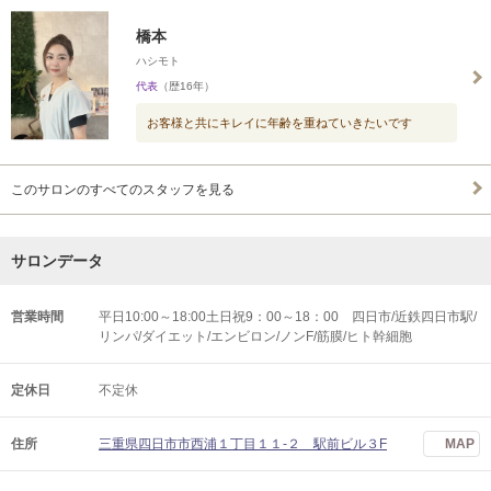
橋本
ハシモト
代表
（歴16年）
お客様と共にキレイに年齢を重ねていきたいです
このサロンのすべてのスタッフを見る
サロンデータ
営業時間
平日10:00～18:00土日祝9：00～18：00 四日市/近鉄四日市駅/
リンパ/ダイエット/エンビロン/ノンF/筋膜/ヒト幹細胞
定休日
不定休
住所
三重県四日市市西浦１丁目１１‐２ 駅前ビル３F
MAP