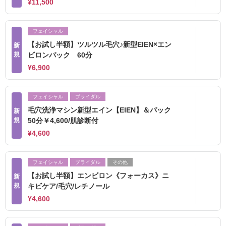
¥11,500
フェイシャル
【お試し半額】ツルツル毛穴♪新型EIEN×エン
新
規
ビロンパック 60分
¥6,900
フェイシャル
ブライダル
毛穴洗浄マシン新型エイン【EIEN】＆パック
新
規
50分￥4,600/肌診断付
¥4,600
フェイシャル
ブライダル
その他
【お試し半額】エンビロン《フォーカス》ニ
新
規
キビケア/毛穴/レチノール
¥4,600