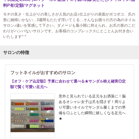
料P有/定額/マグネット
モチの良さ・仕上がりの美しさが人気のお店♪仕上がりの表面がボコボコ、爪の
形に納得いかない…3週間もたたず浮いてくる…そんなお困りの方の為のネイル
サロン♪違いを実感して下さい。ダメージも最小限に抑えられ、お爪の形のこだ
わりがハンパないサロンです。お客様のコンプレックスにとことんお付き合い
いたします^ ^
サロンの特徴
フットネイルがおすすめのサロン
【オフ・ケア込定額】予算に合わせて選べる★サンダル映え確実◎定
額で賢く可愛い足元へ
意外と見られている足元をお洒落に！脳
あるオシャレ女子は爪を隠さず！周りよ
り可愛いネイルでサンダル履くまでの準
備を◎ふとした瞬間に嬉しくなる足元へ
★