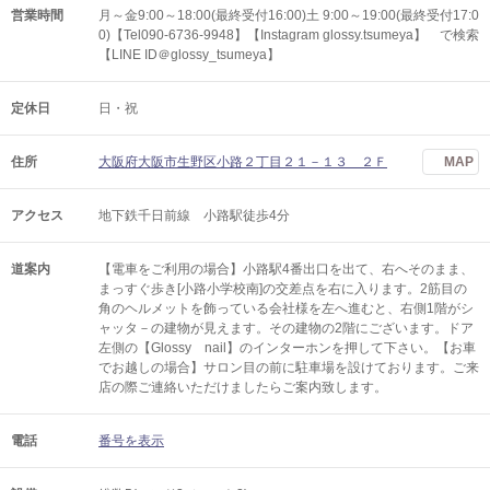
営業時間
月～金9:00～18:00(最終受付16:00)土 9:00～19:00(最終受付17:0
0)【Tel090-6736-9948】【Instagram glossy.tsumeya】 で検索
【LINE ID＠glossy_tsumeya】
定休日
日・祝
住所
大阪府大阪市生野区小路２丁目２１－１３ ２Ｆ
MAP
アクセス
地下鉄千日前線 小路駅徒歩4分
道案内
【電車をご利用の場合】小路駅4番出口を出て、右へそのまま、
まっすぐ歩き[小路小学校南]の交差点を右に入ります。2筋目の
角のヘルメットを飾っている会社様を左へ進むと、右側1階がシ
ャッタ－の建物が見えます。その建物の2階にございます。ドア
左側の【Glossy nail】のインターホンを押して下さい。【お車
でお越しの場合】サロン目の前に駐車場を設けております。ご来
店の際ご連絡いただけましたらご案内致します。
電話
番号を表示