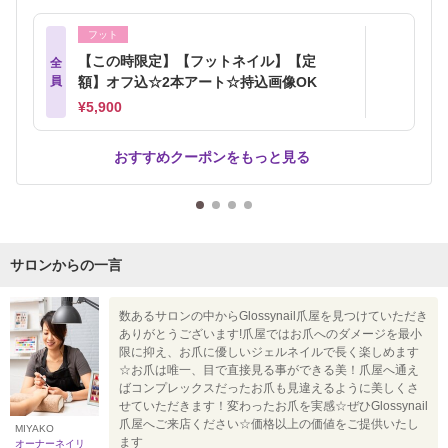
フット
【この時限定】【フットネイル】【定
全
員
額】オフ込☆2本アート☆持込画像OK
¥5,900
おすすめクーポンをもっと見る
サロンからの一言
数あるサロンの中からGlossynail爪屋を見つけていただき
ありがとうございます!爪屋ではお爪へのダメージを最小
限に抑え、お爪に優しいジェルネイルで長く楽しめます
☆お爪は唯一、目で直接見る事ができる美！爪屋へ通え
ばコンプレックスだったお爪も見違えるように美しくさ
せていただきます！変わったお爪を実感☆ぜひGlossynail
爪屋へご来店ください☆価格以上の価値をご提供いたし
MIYAKO
ます
オーナーネイリ