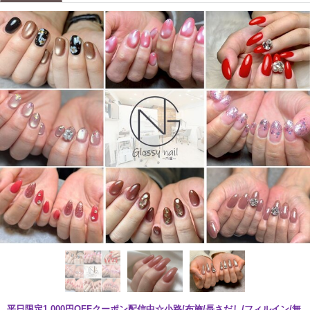
平日限定1,000円OFFクーポン配信中☆小路/布施/長さだし/フィルイン/無