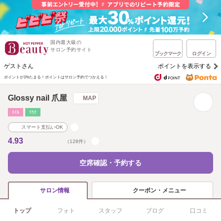
国内最大級の
サロン予約サイト
ブックマーク
ログイン
ゲストさん
ポイントを表示する
ポイントが1%たまる！
ポイントはサロン予約でつかえる！
Glossy nail 爪屋
MAP
ﾈｲﾙ
ﾘﾗｸ
スマート支払いOK
4.93
（128件）
空席確認・予約する
クーポン・メニュー
サロン情報
トップ
フォト
スタッフ
ブログ
口コミ