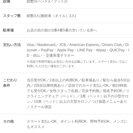
設備
総数5(ハンド3／フット2)
スタッフ数
総数3人(施術者（ネイル）3人)
駐車場
お店の目の前の3番4番5番の空いている所へ
支払い方法
Visa／Mastercard／JCB／American Express／Diners Club／Di
scover／PayPay・Apple Pay・LINE Pay・Alipay・QUICPay・I
D・d払い・交通系電子マネー
※店頭で利用可能なお支払い方法を記載しています。スマート支払いではご
利用いただけない場合がございます。
こだわり
当日受付OK／2名以上の利用OK／駐車場あり／駅から徒歩5分以
条件
内／2回目以降特典あり／店頭でのカード支払いOK／朝10時前
でも受付OK／女性スタッフ在籍／完全予約制／指名予約OK／リ
クライニングチェア（ベッド）／3席（ベッド）以下の小型サロ
ン／10席（ベッド）以上の大型サロン／つけ放題メニューあり
／スクール併設
その他
スマート支払いOK
ポイント利用OK
即時予約OK
メンズに
もオススメ