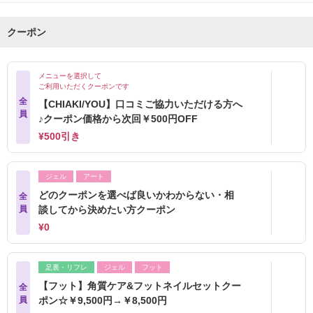
クーポン
メニューを選択して
ご利用いただくクーポンです
全
【CHIAKI/YOU】口コミご協力いただける方へ
員
♪クーポン価格から次回￥500円OFF
¥500引き
ジェル
アート
どのクーポンを選べば良いかわからない・相
全
員
談してから決めたい方クーポン
¥0
足裏・リフレ
ジェル
フット
【フット】角質ケア&フットネイルセットクー
全
員
ポン☆￥9,500円→￥8,500円