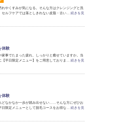
2025年11月分
（20）
汚れやくすみが気になる。そんな方はクレンジングと洗
2025年10月分
（80）
。セルフケアでは落としきれない皮脂・古い…
続きを見
2025年9月分
（30）
2025年8月分
（121）
2025年7月分
（102）
2025年6月分
（4）
2025年5月分
（5）
2025年4月分
（10）
を体験
2025年3月分
（4）
や家事でたまった疲れ、しっかりと癒せていますか。当
に【平日限定メニュー】をご用意しておりま…
続きを見
2025年2月分
（7）
2025年1月分
（7）
2024年12月分
（4）
2024年11月分
（3）
2024年10月分
（3）
2024年9月分
（3）
を体験
2024年8月分
（5）
れどなかなか一歩が踏み出せない……そんな方にぜひお
2024年7月分
（1）
平日限定メニューとして脱毛コースをお得な…
続きを見
2024年6月分
（1）
2024年5月分
（2）
2024年4月分
（7）