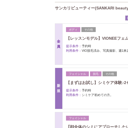
サンカリビューティー(SANKARI beau
ボディ
その他
【レッスンモデル】VIONEEフェ
全
提示条件：
予約時
員
利用条件：
VIO脱毛済み、写真撮影、週1
フェイシャル
脱毛
その他
【まずはお試し】シミケア体験♪2セ
新
提示条件：
予約時
規
利用条件：
シミケア初めての方。
フェイシャル
【顔全体のシミにアプローチしたい