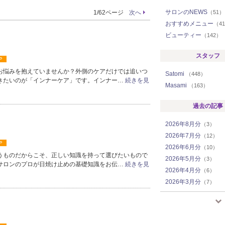
サロンのNEWS
1/62ページ
次へ
（51）
おすすめメニュー
（4
ビューティー
（142）
スタッフ
お悩みを抱えていませんか？外側のケアだけでは追いつ
Satomi
（448）
きたいのが「インナーケア」です。インナー…
続きを見
Masami
（163）
過去の記事
2026年8月分
（3）
2026年7月分
（12）
2026年6月分
（10）
うものだからこそ、正しい知識を持って選びたいもので
2026年5月分
（3）
サロンのプロが日焼け止めの基礎知識をお伝…
続きを見
2026年4月分
（6）
2026年3月分
（7）
2026年2月分
（11）
2026年1月分
（15）
2025年12月分
（14）