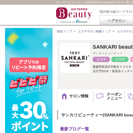
サンカリビューティー(SANKARI beauty)のブログ一覧 (1/
国内最大級のヘアサロ
ヘアサロン
総合トップ
>
エステサロン検索トップ
>
エステサロ
SANKARI b
サンカリビューティー
愛媛県新居浜市船木４３６８
当日予約OK！新居浜インター
クーポン
サロン情報
メニュー
サンカリビューティー(SANKARI bea
最新ブログ一覧