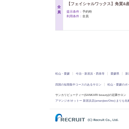
【フェイシャルワックス】角質&産毛
全
提示条件：
予約時
員
利用条件：
全員
松山・愛媛
今治・新居浜・西条等
愛媛県
新
四国の短期集中コースのあるサロン
松山・愛媛のポ
サンカリビューティー(SANKARI beauty)の近隣サロン
アマンジオ/オットー 新居浜店(amanjiwo/Otto)
|
まりも化