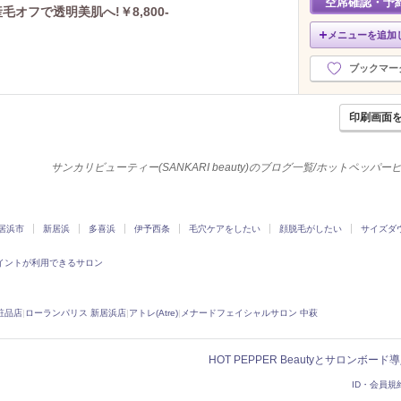
空席確認・予
オフで透明美肌へ!￥8,800-
メニューを追加
ブックマー
印刷画面
サンカリビューティー(SANKARI beauty)のブログ一覧/ホットペッパ
居浜市
新居浜
多喜浜
伊予西条
毛穴ケアをしたい
顔脱毛がしたい
サイズダ
イントが利用できるサロン
粧品店
|
ローランパリス 新居浜店
|
アトレ(Atre)
|
メナードフェイシャルサロン 中萩
HOT PEPPER Beautyとサロンボー
ID・会員規