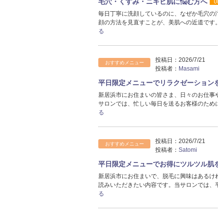
毛穴・くすみ・ニキビ肌に悩む方へ
毎日丁寧に洗顔しているのに、なぜか毛穴の
顔の方法を見直すことが、美肌への近道です
る
投稿日：
2026/7/21
おすすめメニュー
投稿者：
Masami
平日限定メニューでリラクゼーション
新居浜市にお住まいの皆さま、日々のお仕事
サロンでは、忙しい毎日を送るお客様のため
る
投稿日：
2026/7/21
おすすめメニュー
投稿者：
Satomi
平日限定メニューでお得にツルツル肌
新居浜市にお住まいで、脱毛に興味はあるけ
読みいただきたい内容です。当サロンでは、
る