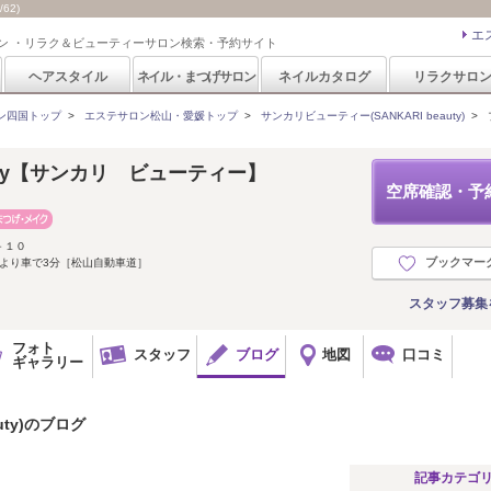
62)
エ
ン ・リラク＆ビューティーサロン検索・予約サイト
ヘアスタイル
ネイル・まつげサロン
ネイルカタログ
リラクサロ
ン四国トップ
>
エステサロン松山・愛媛トップ
>
サンカリビューティー(SANKARI beauty)
>
eauty【サンカリ ビューティー】
空席確認・予
－１０
ブックマー
より車で3分［松山自動車道］
スタッフ募集
フォト
スタッフ
ブログ
地図
口コミ
ギャラリー
uty)のブログ
記事カテゴ