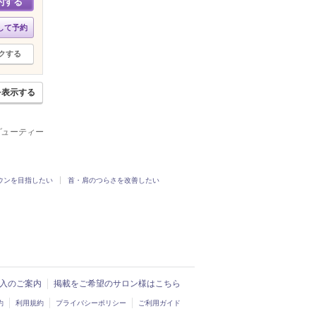
約する
して予約
クする
を表示する
ービューティー
ウンを目指したい
首・肩のつらさを改善したい
ド導入のご案内
掲載をご希望のサロン様はこちら
約
利用規約
プライバシーポリシー
ご利用ガイド