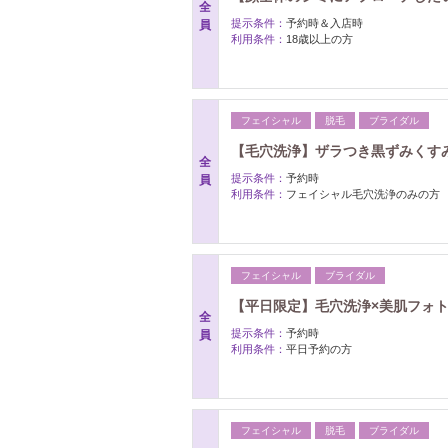
全
提示条件：
予約時＆入店時
員
利用条件：
18歳以上の方
フェイシャル
脱毛
ブライダル
【毛穴洗浄】ザラつき黒ずみくすみ改
全
提示条件：
予約時
員
利用条件：
フェイシャル毛穴洗浄のみの方
フェイシャル
ブライダル
【平日限定】毛穴洗浄×美肌フォト
全
提示条件：
予約時
員
利用条件：
平日予約の方
フェイシャル
脱毛
ブライダル