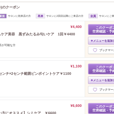
2018年7月分
（1）
ty)のクーポン
新規
サロンに初来店の方
再来
サロンに2回目以降にご来店の方
全員
サロンにご
¥4,400
このクーポ
空席確認・予
ムケア美容 黒ずみたるみ匂いケア 1回￥4400
メニューを追加
来店が可能な方
ブックマー
¥1,100
このクーポ
空席確認・予
ンチ×2センチ範囲ピンポイントケア￥1100
メニューを追加
ブックマー
¥6,600
このクーポ
空席確認・予
方にオススメ】シミケア ￥6600