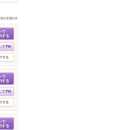
来店の全員の方
ンで
約する
して予約
クする
ンで
約する
して予約
クする
ンで
約する