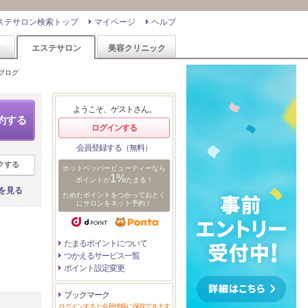
ステサロン検索トップ
マイページ
ヘルプ
ン
エステサロン
美容クリニック
ブログ
ようこそ、ゲストさん。
約する
ログインする
会員登録する（無料）
クする
ホットペッパービューティーなら
1%
ポイントが
たまる！
を見る
ためたポイントをつかっておとく
にサロンをネット予約！
たまるポイントについて
つかえるサービス一覧
ポイント設定変更
ブックマーク
リ
ログインすると会員情報に保存できます