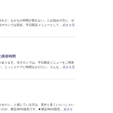
2024年3月分
（5）
2024年2月分
（1）
2024年1月分
（2）
けれど、なかなか時間が取れない」とお悩みの方に、ぜ
2023年12月分
（12）
当サロンでは現在、平日限定メニューとして…
続きを見
2023年11月分
（2）
2023年10月分
（3）
2023年9月分
（2）
2023年8月分
（4）
2023年7月分
（2）
の美容時間
2023年6月分
（5）
があります。当サロンでは、平日限定メニューをご用意
2023年5月分
（6）
い、じっくりケアに時間をかけたい、そんな…
続きを見
2023年4月分
（1）
2023年1月分
（1）
2022年12月分
（7）
2022年11月分
（4）
2022年10月分
（8）
2022年9月分
（7）
2022年7月分
（1）
させたい」と感じている方は、意外と多くいらっしゃい
2022年6月分
のが、襟足WAX脱毛です。■ 襟足WAX脱毛…
続きを
（3）