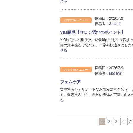
見る
投稿日：
2026/7/9
おすすめメニュー
投稿者：
Satomi
VIO脱毛【サロン選びのポイント】
VIO脱毛への関心が、愛媛県内でも年々高ま
目の清潔感だけでなく、日常の快適さにも大き
見る
投稿日：
2026/7/9
おすすめメニュー
投稿者：
Masami
フェムケア
女性特有のデリケートなお悩みに向き合う「
す。愛媛県内でも、自分の身体と丁寧に向き
る
1
2
3
4
5