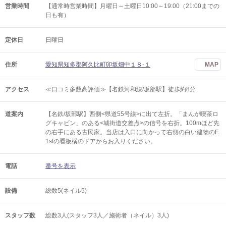
営業時間
【通常時営業時間】月曜日～土曜日10:00～19:00（21:00までの
日も有）
定休日
日曜日
住所
愛知県知多郡阿久比町卯坂畑中１８‐１
MAP
アクセス
≪口コミ多数高評価≫【名鉄河和線/坂部駅】徒歩約8分
道案内
【名鉄/坂部駅】西側<県道55号線>に出て左折。「まんが喫茶ロ
グキャビン」のある<城街道交差点>の信号を右折。100mほど先
の右手にある古民家。当店は入口に向かって右側の白い建物のF.
1stの看板横のドアからお入りください。
電話
番号を表示
設備
総数5(ネイル5)
スタッフ数
総数3人(スタッフ3人／施術者（ネイル）3人)