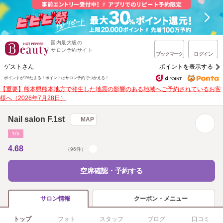
国内最大級の
サロン予約サイト
ブックマーク
ログイン
ゲストさん
ポイントを表示する
ポイントが1%たまる！
ポイントはサロン予約でつかえる！
【重要】熊本県熊本地方で発生した地震の影響のある地域へご予約されているお客
様へ（2026年7月28日）
Nail salon F.1st
MAP
ﾈｲﾙ
4.68
（96件）
空席確認・予約する
クーポン・メニュー
サロン情報
トップ
フォト
スタッフ
ブログ
口コミ