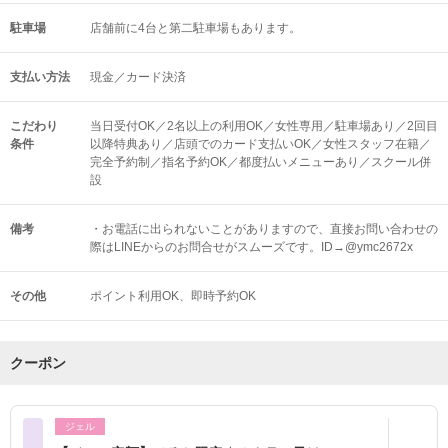
駐車場
店舗前に4台と第二駐車場もあります。
支払い方法
現金／カード決済
こだわり
当日受付OK／2名以上の利用OK／女性専用／駐車場あり／2回目
条件
以降特典あり／店頭でのカード支払いOK／女性スタッフ在籍／
完全予約制／指名予約OK／都度払いメニューあり／スクール併
設
備考
・お電話に出られないことがありますので、直接お問い合わせの
際はLINEからのお問合せがスムーズです。ID→@ymc2672x
その他
ポイント利用OK
即時予約OK
クーポン
ジェル