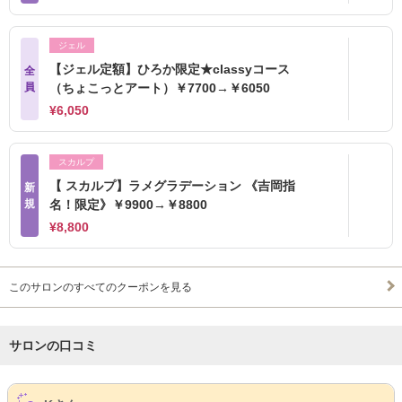
ジェル
【ジェル定額】ひろか限定★classyコース
全
員
（ちょこっとアート）￥7700→￥6050
¥6,050
スカルプ
【 スカルプ】ラメグラデーション 《吉岡指
新
規
名！限定》￥9900→￥8800
¥8,800
このサロンのすべてのクーポンを見る
サロンの口コミ
サロンPick Up