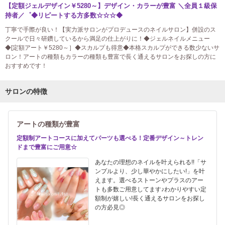
【定額ジェルデザイン￥5280～】デザイン・カラーが豊富 ＼全員１級保
持者／゜◆リピートする方多数☆☆☆◆
丁寧で手際が良い！【実力派サロンがプロデュースのネイルサロン】併設のス
クールで日々研鑽しているから満足の仕上がりに！◆ジェルネイルメニュー
◆[定額アート￥5280～］◆スカルプも得意◆本格スカルプができる数少ないサ
ロン！アートの種類もカラーの種類も豊富で長く通えるサロンをお探しの方に
おすすめです！
サロンの特徴
アートの種類が豊富
定額制アートコースに加えてパーツも選べる！定番デザイン～トレン
ドまで豊富にご用意☆
あなたの理想のネイルを叶えられる!!「サ
ンプルより、少し華やかにしたい!」を叶
えます。選べるストーンやプラスのアー
トも多数ご用意してます♪わかりやすい定
額制が嬉しい!長く通えるサロンをお探し
の方必見◎