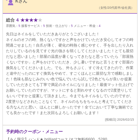
Kさん
（女性/20代前半/会社員）
総合
4
★
★
★
★
★
雰囲気：
5
接客サービス：
5
技術・仕上がり：
5
メニュー・料金：
4
先日はネイルをしていただきありがとうございました！
ネイルのオフの時、熱くないですかと声をかけていただき安心してオフの時
間過ごせました！自爪が薄く、硬化の時熱く感じやすく、手を出したり入れ
たりしているのを見てすぐ光の強さを弱くしてくださいました！とても親切
だなと思いました！部屋の温度が暑くなってきたなと思っていたら「部屋熱
くないですか」と声をかけていただき、少し暑いですねと言うとすぐ部屋の
換気をしてくださいました。でも、外もさぶく、すぐ冷えてきたので、作業
と途中だったのにすぐ換気をやめて、すごくほんとに親切な方で感動しまし
た！色味も肌なじみのいい色で悩んでいたら試しで2色どちらが良いか提案
していただきとても丁寧で満足のネイルになりました！最後マット仕上げで
お願いしていたのですが、マットにすると割れやすくなるので2度塗りして
もいいですかと提案して頂きました。今までもネイルをしていたのですが、
2度塗りなどされたことなくて、ネイルのもちをちゃんと考えてしてくださ
る方なんだと思い、ほんとに嬉しかったです！全てにおいて丁寧な施術でと
ても良かったです！また次回もよろしくお願いします！
[投稿日] 2026/02/15
予約時のクーポン・メニュー
【みく限定】ハンド★ brilliantコース /オフ無料/6600→5280