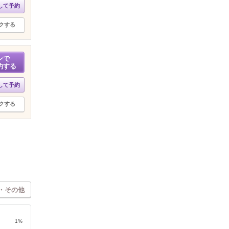
して予約
クする
ンで
約する
して予約
クする
・その他
1%