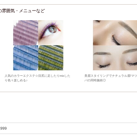
IA)の雰囲気・メニューなど
人気のカラーエクステ☆目尻に足したりmixした
美眉スタイリングでナチュラル眉!マツ
り色々楽しめる♪
パの同時施術◎
,999