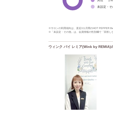
男性
1
%
未設定・そ
※サロンの利用傾向は、直近3カ月間のHOT PEPPER 
※「未設定・その他」は、会員情報の性別欄で「回答し
ウィンク バイ レミア(Wink by REMIA)