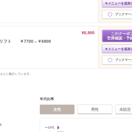
メニューを追加
ブックマー
¥6,900
このクーポ
空席確認・予
フト ￥7700→￥6900
メニューを追加
ブックマー
をもとに集計しています。
年代比率
女性
男性
未設定
%
〜10代