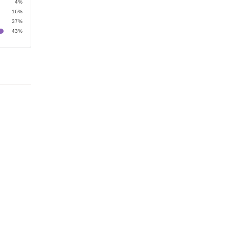
4%
16%
37%
43%