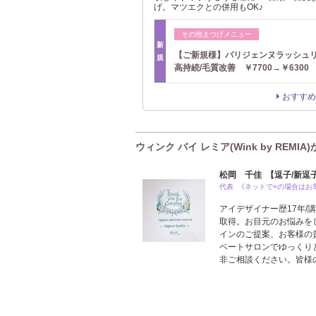
げ。マツエクとの併用もOK♪
その他まつげメニュー
新
【ご新規様】パリジェンヌラッシ
規
高持続/毛質改善 ￥7700→￥6300
おすすめ
ウィンク バイ レミア(Wink by REMI
松岡 千佳 【逗子/新逗
代表 《ネットで×の場合はお
アイデザイナー歴17年/
取得。お目元のお悩みを
インのご提案、お客様の
ベートサロンでゆっくり
非ご相談ください。皆様