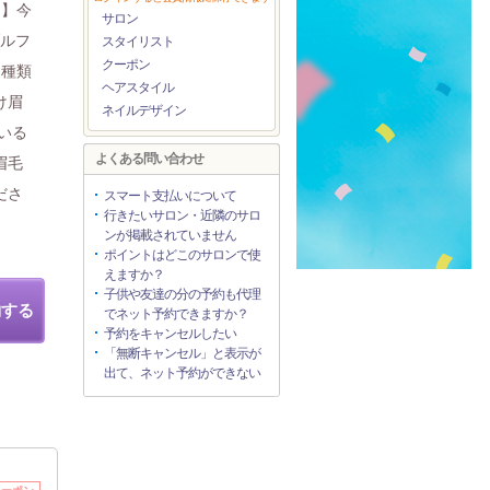
ン】今
サロン
ブルフ
スタイリスト
クーポン
テ種類
ヘアスタイル
け眉
ネイルデザイン
いる
よくある問い合わせ
眉毛
ださ
スマート支払いについて
行きたいサロン・近隣のサロ
ンが掲載されていません
ポイントはどこのサロンで使
えますか？
子供や友達の分の予約も代理
約する
でネット予約できますか？
予約をキャンセルしたい
「無断キャンセル」と表示が
出て、ネット予約ができない