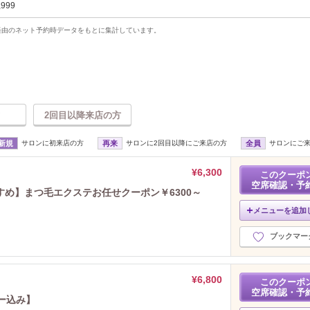
,999
uty経由のネット予約時データをもとに集計しています。
2回目以降来店の方
新規
サロンに初来店の方
再来
サロンに2回目以降にご来店の方
全員
サロンにご
¥6,300
このクーポ
空席確認・予
め】まつ毛エクステお任せクーポン￥6300～
メニューを追加
ブックマー
¥6,800
このクーポ
空席確認・予
ー込み】