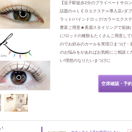
【逗子駅徒歩2分のプライベートサロ
話題の≪ＬＥＤエクステ≫導入店♪ダ
ラット/バインドロック/カラーエクス
豊富ご用意★美眉スタイリングで垢抜
に!ロッドの種類もたくさんご用意して
のでお好みのカールを実現◎まつげ・
のお悩みをがあればお気軽にご相談く
い!理想のなりたいまつげに
空席確認・予
い