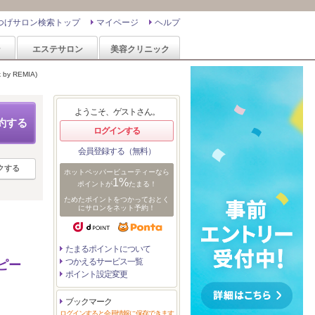
つげサロン検索トップ
マイページ
ヘルプ
ン
エステサロン
美容クリニック
y REMIA)
ようこそ、ゲストさん。
約する
ログインする
会員登録する（無料）
クする
ホットペッパービューティーなら
1%
ポイントが
たまる！
ためたポイントをつかっておとく
にサロンをネット予約！
たまるポイントについて
つかえるサービス一覧
ピー
ポイント設定変更
ブックマーク
ログインすると会員情報に保存できます