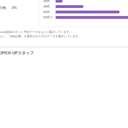
20代
30代
の他
3
%
40代
50代〜
Beauty経由のネット予約データをもとに集計しています。
ない」「自由記載」を選択された方のデータを集計しています。
のPICK UPスタッフ