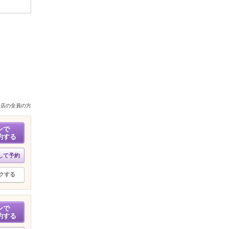
来店の全員の方
ンで
約する
して予約
クする
ンで
約する