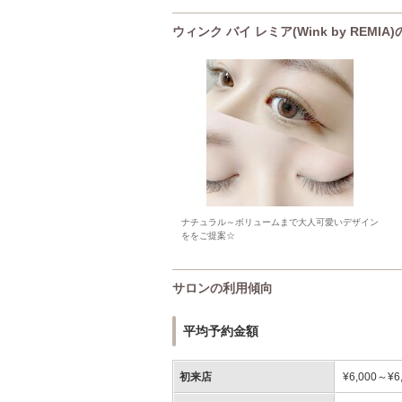
ウィンク バイ レミア(Wink by REM
ナチュラル～ボリュームまで大人可愛いデザイン
ををご提案☆
サロンの利用傾向
平均予約金額
初来店
¥6,000～¥6