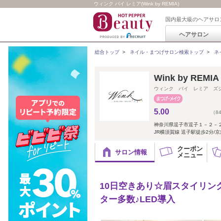
ウィンク バイ レミア(Wink by REMIA)
国内最大級のヘアサロ
ヘアサロン
総合トップ
>
ネイル・まつげサロン検索トップ
>
ネ
Wink by REMI
ウィンク バイ レミア ズ
5.00
（8
神奈川県逗子市逗子１－２－
JR横須賀線 逗子駅徒歩2分/
クーポン
サロン情報
メニュー
10日空きあり☆眉スタイリン
ター多数♪LED導入