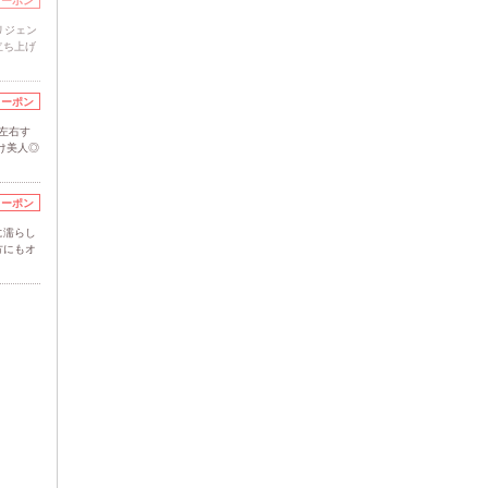
クーポン
リジェン
立ち上げ
クーポン
左右す
け美人◎
クーポン
に濡らし
方にもオ