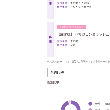
提示条件：
予約時＆入店時
来
利用条件：
どなたでも利用可
その他まつげメニュー
【顧客様】 パリジェンヌラッシュリ
再
提示条件：
予約時
来
利用条件：
全員
※人気のクーポンは、直近1カ月間のネット予約データ
予約比率
性別比率
女性
96