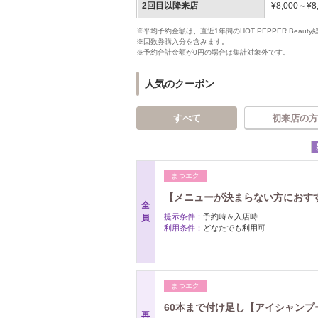
2回目以降来店
¥8,000～¥8
※平均予約金額は、直近1年間のHOT PEPPER Bea
※回数券購入分を含みます。
※予約合計金額が0円の場合は集計対象外です。
人気のクーポン
すべて
初来店の方
まつエク
【メニューが決まらない方におすす
全
提示条件：
予約時＆入店時
員
利用条件：
どなたでも利用可
まつエク
60本まで付け足し【アイシャンプ
再