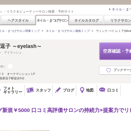
ネイル・ま
ン ・リラク＆ビューティーサロン検索・予約サイト
ヘアスタイル
ネイル・まつげサロン
ネイルカタログ
リラクサロ
イル・まつげサロン関東トップ
>
ネイル・まつげサロン湘南トップ
>
ウィンク バイ レミア(Wink b
A 逗子 ～eyelash～
空席確認・予
シ アイラッシュ
4件）
ブックマー
２２ オークマンション１F
京急新逗子駅徒歩5分
フォト
スタッフ
ブログ
地図
口コミ
ギャラリー
グ新規￥5000 口コミ高評価サロンの持続力×提案力でリ