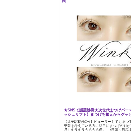
★SNSで話題沸騰★次世代まつげパー
ッシュリフト】まつげを根元からグッと
【逗子駅徒歩2分】ビューラーしてもまつ
卒業を考えている方に◎目にまつげの影が
収しキラキラうるうる瞳に…♪目頭～目尻