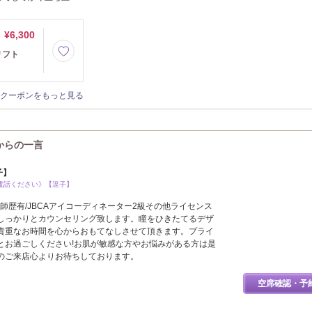
¥6,300
ュリフト
クーポンをもっと見る
A)からの一言
子】
電話ください》【逗子】
講師歴有/JBCAアイコーディネーター2級その他ライセンス
しっかりとカウンセリング致します。瞳をひきたてるデザ
貴重なお時間を心からおもてなしさせて頂きます。プライ
とお過ごしください!お肌が敏感な方やお悩みがある方は是
のご来店心よりお待ちしております。
空席確認・予