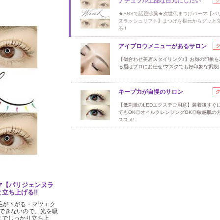
ナチュラル上品な目元にしたい
★SNSで話題沸騰★次世代まつげパーマ【パ
ヌラッシュリフト】まつげを根元からグッと
る!!
アイブロウメニューがあるサロン
【似合わせ美眉スタイリング♪】お顔の印象を
る眉はプロにお任せ!マスクでも好印象な垢抜
キープ力が自慢のサロン
【低刺激のLEDエクステご用意】装着後すぐ
てもOK◎オイルクレンジングOK◎敏感肌の
ススメ!
マ【パリジェンヌラ
立ち上げる!!
毛が下がる・マツエク
できないので、光を吸
までしっかり立ち上