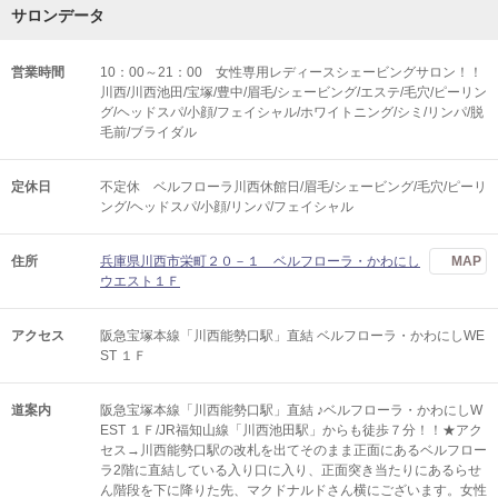
サロンデータ
営業時間
10：00～21：00 女性専用レディースシェービングサロン！！
川西/川西池田/宝塚/豊中/眉毛/シェービング/エステ/毛穴/ピーリン
グ/ヘッドスパ/小顔/フェイシャル/ホワイトニング/シミ/リンパ/脱
毛前/ブライダル
定休日
不定休 ベルフローラ川西休館日/眉毛/シェービング/毛穴/ピーリ
ング/ヘッドスパ/小顔/リンパ/フェイシャル
住所
兵庫県川西市栄町２０－１ ベルフローラ・かわにし
MAP
ウエスト１Ｆ
アクセス
阪急宝塚本線「川西能勢口駅」直結 ベルフローラ・かわにしWE
ST １Ｆ
道案内
阪急宝塚本線「川西能勢口駅」直結 ♪ベルフローラ・かわにしW
EST １Ｆ/JR福知山線「川西池田駅」からも徒歩７分！！★アク
セス→川西能勢口駅の改札を出てそのまま正面にあるベルフロー
ラ2階に直結している入り口に入り、正面突き当たりにあるらせ
ん階段を下に降りた先、マクドナルドさん横にございます。女性