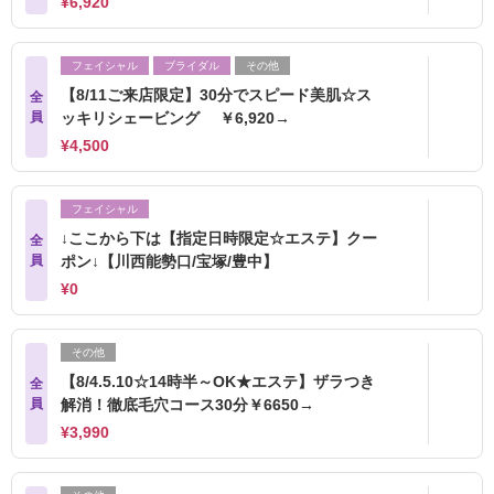
¥6,920
フェイシャル
ブライダル
その他
【8/11ご来店限定】30分でスピード美肌☆ス
全
員
ッキリシェービング ￥6,920→
¥4,500
フェイシャル
↓ここから下は【指定日時限定☆エステ】クー
全
員
ポン↓【川西能勢口/宝塚/豊中】
¥0
その他
【8/4.5.10☆14時半～OK★エステ】ザラつき
全
員
解消！徹底毛穴コース30分￥6650→
¥3,990