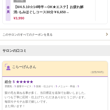
その他
【8/4.5.10☆14時半～OK★エステ】お疲れ解
全
員
消♪もみほぐしコース30分￥6,650→
¥3,990
このサロンのすべてのクーポンを見る
サロンの口コミ
サロンPick Up
こらーげんさん
（女性/50代）
総合
5
★
★
★
★
★
雰囲気：
5
接客サービス：
5
技術・仕上がり：
5
メニュー・料金：
5
髪の毛を束ねる事が多く、当日襟足を追加でお願いしました。
いつも丁寧に応対・仕上げていただきありがとうございます。
毎回モチモチお肌で嬉しいです。
また伺います！