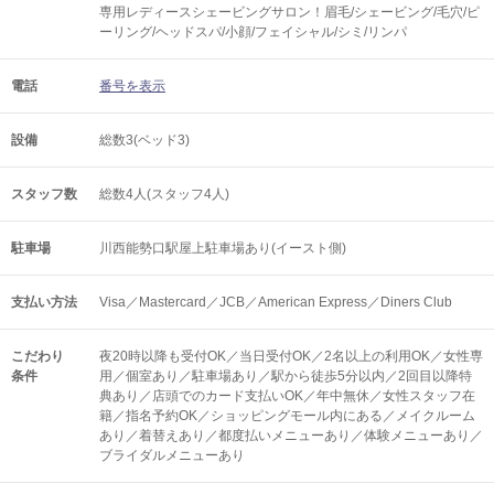
専用レディースシェービングサロン！眉毛/シェービング/毛穴/ピ
ーリング/ヘッドスパ/小顔/フェイシャル/シミ/リンパ
電話
番号を表示
設備
総数3(ベッド3)
スタッフ数
総数4人(スタッフ4人)
駐車場
川西能勢口駅屋上駐車場あり(イースト側)
支払い方法
Visa／Mastercard／JCB／American Express／Diners Club
こだわり
夜20時以降も受付OK／当日受付OK／2名以上の利用OK／女性専
条件
用／個室あり／駐車場あり／駅から徒歩5分以内／2回目以降特
典あり／店頭でのカード支払いOK／年中無休／女性スタッフ在
籍／指名予約OK／ショッピングモール内にある／メイクルーム
あり／着替えあり／都度払いメニューあり／体験メニューあり／
ブライダルメニューあり