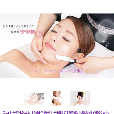
口コミ平均4.5以上【当日予約可】平日限定17時迄♪お悩み別￥6050☆お