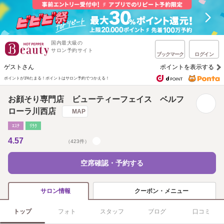
国内最大級の
サロン予約サイト
ブックマーク
ログイン
ゲストさん
ポイントを表示する
ポイントが1%たまる！
ポイントはサロン予約でつかえる！
お顔そり専門店 ビューティーフェイス ベルフ
ローラ川西店
MAP
ｴｽﾃ
ﾘﾗｸ
4.57
（423件）
空席確認・予約する
クーポン・メニュー
サロン情報
トップ
フォト
スタッフ
ブログ
口コミ