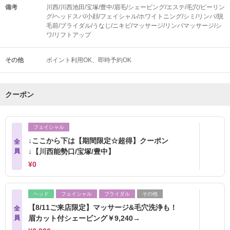
備考
川西/川西池田/宝塚/豊中/眉毛/シェービング/エステ/毛穴/ピーリン
グ/ヘッドスパ/小顔/フェイシャル/ホワイトニング/シミ/リンパ/脱
毛前/ブライダル/うなじ/ニキビ/マッサージ/リンパマッサージ/シ
ワ/リフトアップ
その他
ポイント利用OK
即時予約OK
クーポン
フェイシャル
↓ここから下は【期間限定☆超得】クーポン
全
員
↓【川西能勢口/宝塚/豊中】
¥0
ヘッド
フェイシャル
ブライダル
その他
【8/11ご来店限定】マッサージ&毛穴洗浄も！
全
員
眉カット付シェービング￥9,240→