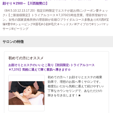
顔そり￥2900～【川西能勢口】
《8/4.5.10.12.13.17.20》指定日時限定でエステが超お得に♪クーポン要チェッ
ク♪【ご新規様限定】トライアルコース￥7,370/21時迄営業。理容所登録サロ
ン。女性の国家資格所持の理容師が在籍◎ブライダルコース多数あり#川西#宝
塚#豊中#シェービング#眉毛#小顔#毛穴＃ヘッドスパ#アイブロウ#リンパマッ
サージ#ピーリング
サロンの特徴
初めての方にオススメ
お顔そりとエステのいいとこ取り【初回限定♪トライアルコース
￥7,370】気軽に通えて輝く素肌へ導きます☆
初めての方へ！お顔そりとエステの相乗
効果で、理想のお肌へ導くサロンです。
都度払いだから気軽に通えて続けやすい♪
丁寧なカウンセリングで、あなただけの
輝きを引き出します！★