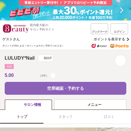
国内最大級の
サロン予約サイト
ブックマーク
ログイン
ゲストさん
ポイントを表示する
ポイントが1%たまる！
ポイントはサロン予約でつかえる！
LULUDY*Nail
MAP
ﾈｲﾙ
5.00
（4件）
空席確認・予約する
メニュー
サロン情報
トップ
スタッフ
口コミ