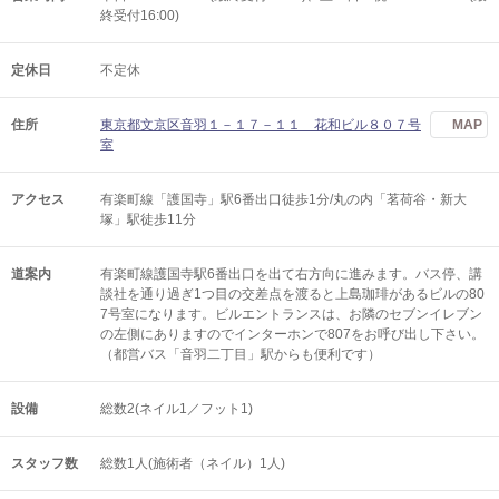
終受付16:00)
定休日
不定休
住所
東京都文京区音羽１－１７－１１ 花和ビル８０７号
MAP
室
アクセス
有楽町線「護国寺」駅6番出口徒歩1分/丸の内「茗荷谷・新大
塚」駅徒歩11分
道案内
有楽町線護国寺駅6番出口を出て右方向に進みます。バス停、講
談社を通り過ぎ1つ目の交差点を渡ると上島珈琲があるビルの80
7号室になります。ビルエントランスは、お隣のセブンイレブン
の左側にありますのでインターホンで807をお呼び出し下さい。
（都営バス「音羽二丁目」駅からも便利です）
設備
総数2(ネイル1／フット1)
スタッフ数
総数1人(施術者（ネイル）1人)