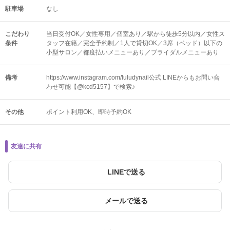
駐車場
なし
こだわり
当日受付OK／女性専用／個室あり／駅から徒歩5分以内／女性ス
条件
タッフ在籍／完全予約制／1人で貸切OK／3席（ベッド）以下の
小型サロン／都度払いメニューあり／ブライダルメニューあり
備考
https://www.instagram.com/luludynail公式 LINEからもお問い合
わせ可能【@kcd5157】で検索♪
その他
ポイント利用OK
即時予約OK
友達に共有
LINEで送る
メールで送る