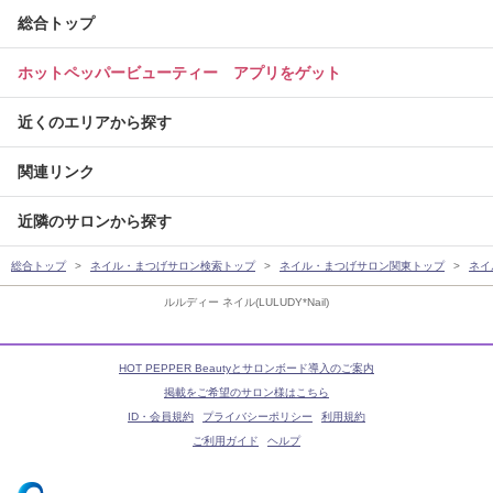
総合トップ
ホットペッパービューティー アプリをゲット
近くのエリアから探す
関連リンク
近隣のサロンから探す
総合トップ
ネイル・まつげサロン検索トップ
ネイル・まつげサロン関東トップ
ネイ
ルルディー ネイル(LULUDY*Nail)
HOT PEPPER Beautyとサロンボード導入のご案内
掲載をご希望のサロン様はこちら
ID・会員規約
プライバシーポリシー
利用規約
ご利用ガイド
ヘルプ