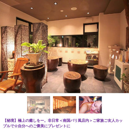
【秘境】極上の癒しをー。非日常＜南国バリ風店内＞ご家族ご友人カッ
プルで☆自分へのご褒美にプレゼントに