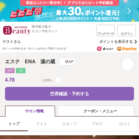
国内最大級の
サロン予約サイト
ブックマーク
ログイン
ゲストさん
ポイントを表示する
ポイントが1%たまる！
ポイントはサロン予約でつかえる！
エステ ENA 湯の蔵
MAP
ｴｽﾃ
ﾘﾗｸ
4.78
（20件）
空席確認・予約する
クーポン・メニュー
サロン情報
トップ
フォト
スタッフ
ブログ
口コミ