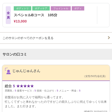
ボディトリ
ボディケア
フェイシャル
ボディ
全
スペシャルBコース 105分
員
¥13,000
このサロンのすべてのクーポンを見る
サロンの口コミ
サロンPick Up
じゅんじゅんさん
（女性/50代/会社員）
総合
5
★
★
★
★
★
雰囲気：
5
接客サービス：
5
技術・仕上がり：
5
メニュー・料金：
5
岩盤浴がお気に入りで福岡から通ってます。
忙しくてずっと来れなかったのですがこの前久しぶりに伺えてゆっくり出来
ました。また行きます。
[投稿日] 2025/07/23