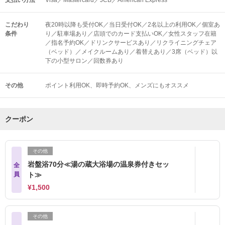
支払い方法
Visa／Mastercard／JCB／American Express
こだわり
夜20時以降も受付OK／当日受付OK／2名以上の利用OK／個室あ
条件
り／駐車場あり／店頭でのカード支払いOK／女性スタッフ在籍
／指名予約OK／ドリンクサービスあり／リクライニングチェア
（ベッド）／メイクルームあり／着替えあり／3席（ベッド）以
下の小型サロン／回数券あり
その他
ポイント利用OK
即時予約OK
メンズにもオススメ
クーポン
その他
岩盤浴70分≪湯の蔵大浴場の温泉券付きセッ
全
員
ト≫
¥1,500
その他