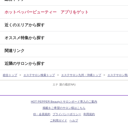
ホットペッパービューティー アプリをゲット
近くのエリアから探す
オススメ特集から探す
関連リンク
近隣のサロンから探す
総合トップ
エステサロン検索トップ
エステサロン九州・沖縄トップ
エステサロン熊
エナ 湯の蔵(ENA)
HOT PEPPER Beautyとサロンボード導入のご案内
掲載をご希望のサロン様はこちら
ID・会員規約
プライバシーポリシー
利用規約
ご利用ガイド
ヘルプ