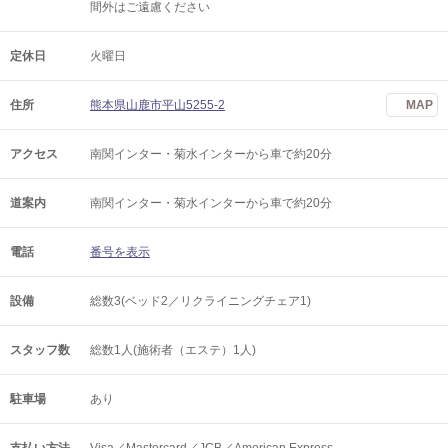
間外はご遠慮ください
定休日
火曜日
住所
熊本県山鹿市平山5255-2
MAP
アクセス
南関インター・菊水インターから車で約20分
道案内
南関インター・菊水インターから車で約20分
電話
番号を表示
設備
総数3(ベッド2／リクライニングチェア1)
スタッフ数
総数1人(施術者（エステ）1人)
駐車場
あり