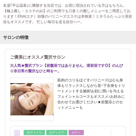
名湯｢平山温泉｣に隣接する当店では、お宿に宿泊されている方はもちろん、
【極上癒し・エステのみ】のご利用でも◎多くの癒しメニューをご用意してお
ります！ENA(エナ）自慢のバリニーズエステは本格派！ミネラルたっぷり溶岩
浴もオススメです。 忙しい毎日を送る自分へー。
サロンの特徴
ご褒美にオススメ贅沢サロン
大人気★贅沢プラン【岩盤浴ではありません、溶岩浴です◎】のんび
り非日常の贅沢なひと時をー。
筋肉のコリをほぐすバリニーズは心も身
体もリラックスしながら首~下全身をトリ
ートメントする施術!お顔に潤いを与える
フェイシャルコースもオススメ♪お好みに
合わせてお選びください★岩盤浴とのセ
ットメニューも
ボディトリ
ボディケア
ボディ