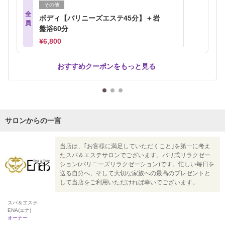
その他
全
ボディ【バリニーズエステ45分】＋岩
員
盤浴60分
¥6,800
おすすめクーポンをもっと見る
サロンからの一言
当店は、｢お客様に満足していただくこと｣を第一に考え
たスパ＆エステサロンでございます。バリ式リラクゼー
ション(バリニーズリラクゼーション)です。忙しい毎日を
送る自分へ、そして大切な家族への最高のプレゼントと
して当店をご利用いただければ幸いでございます。
スパ＆エステ
ENA(エナ)
オーナー