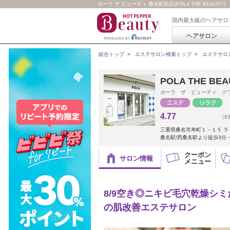
ポーラ ザ ビューティ 桑名駅前店(POLA THE BEAUTY)
国内最大級のヘアサロ
ヘアサロン
総合トップ
>
エステサロン検索トップ
>
エステサロ
POLA THE B
ポーラ ザ ビューティ ク
4.77
（6
三重県桑名市寿町１－１５ ラ
桑名駅/西桑名駅より徒歩3分
クーポン
サロン情報
メニュー
8/9空き◎ニキビ毛穴乾燥シ
の肌改善エステサロン