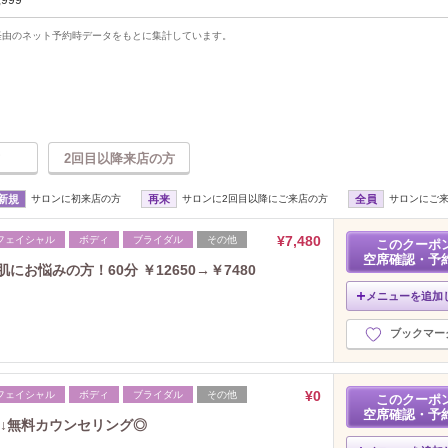
,999
uty経由のネット予約時データをもとに集計しています。
2回目以降来店の方
新規
サロンに初来店の方
再来
サロンに2回目以降にご来店の方
全員
サロンにご
¥7,480
フェイシャル
ボディ
ブライダル
その他
このクーポ
空席確認・予
にお悩みの方！60分 ￥12650→￥7480
メニューを追加
ブックマー
¥0
フェイシャル
ボディ
ブライダル
その他
このクーポ
空席確認・予
↓無料カウンセリング◎