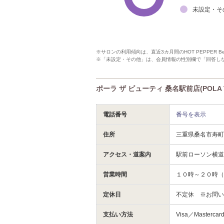
未設定・そ
※サロンの利用傾向は、直近3カ月間のHOT PEPPER 
※「未設定・その他」は、会員情報の性別欄で「回答し
ポーラ ザ ビューティ 桑名駅前店(POLA 
電話番号
番号を表示
住所
三重県桑名市寿町
アクセス・道案内
駅前ローソン横道
営業時間
１０時～２０時（
定休日
不定休 ※お問
支払い方法
Visa／Mastercar