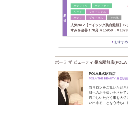
ボディトリ
ボディケア
ヘッド
フェイシャル
新
ボディ
ブライダル
その他
規
人気No.2【エイジング美白艶肌】ハ
すみを改善！70分 ￥15950→￥1078
おすすめ
ポーラ ザ ビューティ 桑名駅前店(POLA 
POLA桑名駅前店
POLA THE BEAUTY 桑名
当サロンをご覧いただき
肌へのお手伝いをさせて
過ごしいただく事を大切
い出来ることを心待ちに