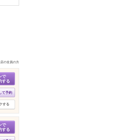
来店の全員の方
ンで
約する
して予約
クする
ンで
約する