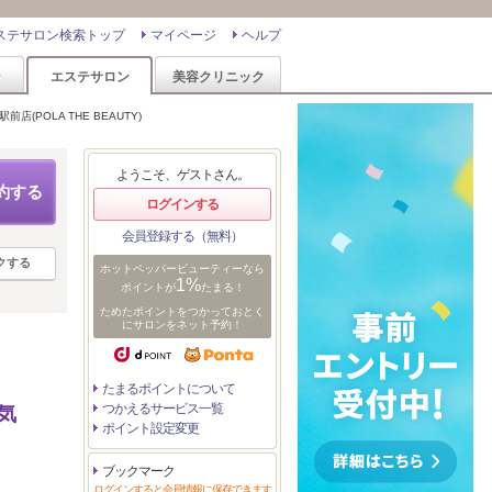
ステサロン検索トップ
マイページ
ヘルプ
ン
エステサロン
美容クリニック
店(POLA THE BEAUTY)
ようこそ、ゲストさん。
約する
ログインする
会員登録する（無料）
クする
ホットペッパービューティーなら
1%
ポイントが
たまる！
ためたポイントをつかっておとく
にサロンをネット予約！
たまるポイントについて
つかえるサービス一覧
気
ポイント設定変更
ブックマーク
ログインすると会員情報に保存できます