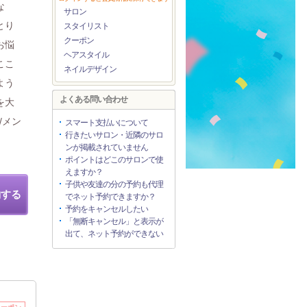
な
サロン
とり
スタイリスト
クーポン
お悩
ヘアスタイル
ここ
ネイルデザイン
よう
よくある問い合わせ
を大
/メン
スマート支払いについて
行きたいサロン・近隣のサロ
ンが掲載されていません
ポイントはどこのサロンで使
えますか？
子供や友達の分の予約も代理
約する
でネット予約できますか？
予約をキャンセルしたい
「無断キャンセル」と表示が
出て、ネット予約ができない