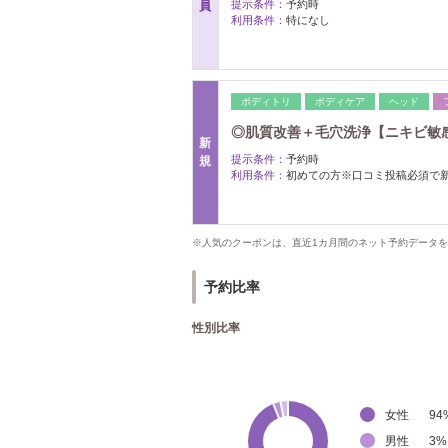
提示条件：
予約時
員
利用条件：
特になし
ボディトリ
ボディケア
ヘッド
◎肌質改善＋毛穴洗浄【ニキビ敏感ザ
新
提示条件：
予約時
規
利用条件：
初めての方※口コミ投稿必須で
※人気のクーポンは、直近1カ月間のネット予約データ
予約比率
性別比率
女性
94
男性
3
%