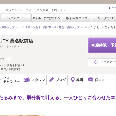
エ
ン ・リラク＆ビューティーサロン検索・予約サイト
ヘアスタイル
ネイル・まつげサロン
ネイルカタログ
リラクサロ
ン東海トップ
>
エステサロン桑名・四日市・津・鈴鹿・伊勢トップ
>
ポーラ ザ ビューティ 桑名駅前
EAUTY 桑名駅前店
空席確認・予
ワナエキマエテン
3件）
ブックマー
・ポルテ桑名駅前１Ｆ
・東口より徒歩5分
フォト
スタッフ
ブログ
地図
口コミ
ギャラリー
ミたるみまで。肌分析で叶える、一人ひとりに合わせた本