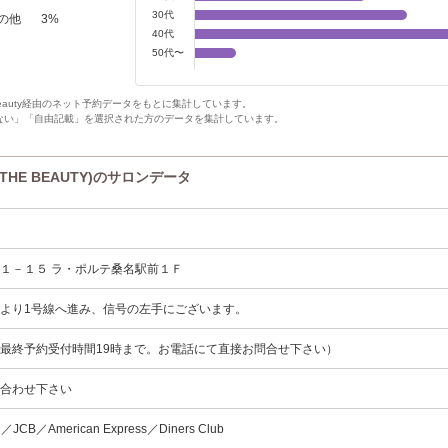
30代
の他
3
%
40代
50代〜
Beauty経由のネット予約データをもとに集計しています。
ない」「自由記載」を選択された方のデータを集計しています。
THE BEAUTY)のサロンデータ
１－１５ ラ・ポルテ桑名駅前１Ｆ
より1号線へ進み、信号の左手にございます。
最終予約受付時間19時まで。お電話にて直接お問合せ下さい）
い合わせ下さい
d／JCB／American Express／Diners Club