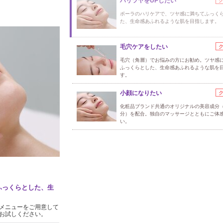
ハリツヤをUPしたい
ポーラのハリケアで、ツヤ感に満ちてふっく
た、生命感あふれるような肌を目指します。
毛穴ケアをしたい
毛穴（角層）でお悩みの方にお勧め。ツヤ感
ふっくらとした、生命感あふれるような肌を
す。
小顔になりたい
化粧品ブランド共通のオリジナルの美容成分
分）を配合。独自のマッサージとともにご体
い。
ふっくらとした、生
メニューをご用意して
お試しください。