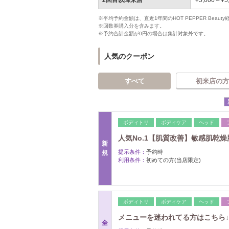
2回目以降来店
¥5,000～¥5
※平均予約金額は、直近1年間のHOT PEPPER Bea
※回数券購入分を含みます。
※予約合計金額が0円の場合は集計対象外です。
人気のクーポン
すべて
初来店の方
ボディトリ
ボディケア
ヘッド
人気No.1【肌質改善】敏感肌乾燥肌
新
提示条件：
予約時
規
利用条件：
初めての方(当店限定)
ボディトリ
ボディケア
ヘッド
メニューを迷われてる方はこちら↓
全