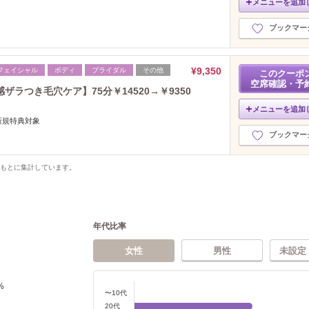
メニューを追加
ブックマー
¥9,350
フェイシャル
ボディ
ブライダル
その他
このクーポ
空席確認・予
ラつき毛穴ケア】75分￥14520→￥9350
メニューを追加
新規特典対象
ブックマー
をもとに集計しています。
年代比率
女性
男性
未設定
%
〜10代
20代