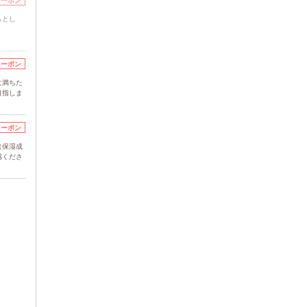
クーポン
らとし
クーポン
に満ちた
目指しま
クーポン
（保湿成
感くださ