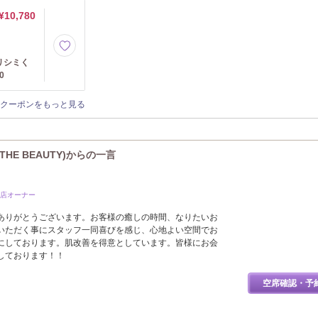
¥10,780
リシミく
0
クーポンをもっと見る
THE BEAUTY)からの一言
駅前店オーナー
ありがとうございます。お客様の癒しの時間、なりたいお
いただく事にスタッフ一同喜びを感じ、心地よい空間でお
にしております。肌改善を得意としています。皆様にお会
しております！！
空席確認・予