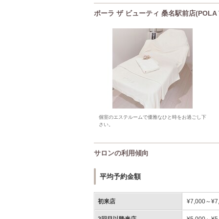
ポーラ ザ ビューティ 桑名駅前店(POLA
個室のエステルームで優雅なひと時をお過ごし下
さい。
サロンの利用傾向
平均予約金額
初来店
¥7,000～¥7