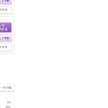
して予約
クする
ンで
約する
して予約
クする
・その他
0%
25%