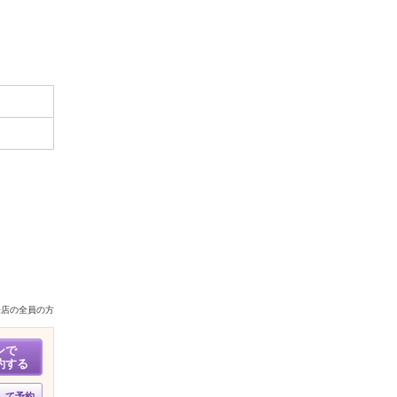
来店の全員の方
ンで
約する
して予約