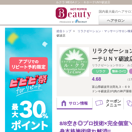
ルクラ MEGAドン・キホーテUNY砺波店
国内最大級のヘアサロ
ヘアサロン
総合トップ
>
リラクゼーション・マッサージサロン検
砺波店
リラクゼーショ
ーテＵＮＹ砺波
リラクゼーションサロン ル
4.68
（1
富山県砺波市太郎丸３－６９
ドンキ砺波店1F(肉の神戸屋様
クーポン
サロン情報
メニュー
8/8空き◎プロ技術×完全個室
身本格施術疲れ解消!!