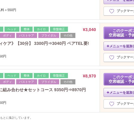
料＋550円
ブックマー
¥3,040
レ
ヘッド
整体
カイロ
骨盤矯正
このクーポ
空席確認・予
ボディ
バストケア
ブライダル
その他
ア》【30分】 3300円⇒3040円 ペアTEL要!
メニューを追加
50円
ブックマー
¥8,970
レ
ヘッド
整体
カイロ
骨盤矯正
このクーポ
空席確認・予
ボディ
バストケア
ブライダル
その他
組み合わせ★セットコース 9350円⇒8970円
メニューを追加
50円
ブックマー
をもとに集計しています。