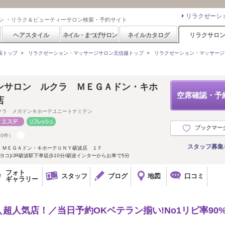
リラクゼーシ
ン ・リラク＆ビューティーサロン検索・予約サイト
ヘアスタイル
ネイル・まつげサロン
ネイルカタログ
リラクサロ
索トップ
>
リラクゼーション・マッサージサロン北信越トップ
>
リラクゼーション・マッサージ
ンサロン ルクラ ＭＥＧＡドン・キホ
空席確認・予
店
クラ メガドンキホーテユニートナミテン
ブックマー
70件）
スタッフ募集
 ＭＥＧＡドン・キホーテＵＮＹ砺波店 １Ｆ
ヨコ)/JR砺波駅下車徒歩10分/砺波インターからお車で5分
フォト
スタッフ
ブログ
地図
口コミ
ギャラリー
＼超人気店！／当日予約OKベテラン揃い!No1リピ率90%