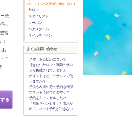
ログインすると会員情報に保存できます
サロン
ター続
スタイリスト
クーポン
子揃っ
ヘアスタイル
「豊富
ネイルデザイン
り！
よくある問い合わせ
もお
ア・ア
スマート支払いについて
行きたいサロン・近隣のサロ
等、
ンが掲載されていません
ポイントはどこのサロンで使
えますか？
子供や友達の分の予約も代理
でネット予約できますか？
予約をキャンセルしたい
約する
「無断キャンセル」と表示が
出て、ネット予約ができない