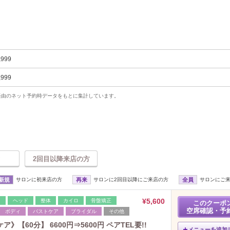
,999
,999
uty経由のネット予約時データをもとに集計しています。
2回目以降来店の方
新規
サロンに初来店の方
再来
サロンに2回目以降にご来店の方
全員
サロンにご
¥5,600
レ
ヘッド
整体
カイロ
骨盤矯正
このクーポ
空席確認・予
ボディ
バストケア
ブライダル
その他
【60分】 6600円⇒5600円 ペアTEL要!!
メニューを追加