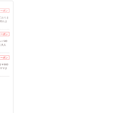
クーポン
ておりま
ち寄れま
クーポン
ンパ40
に大人
クーポン
￥660
ママさ