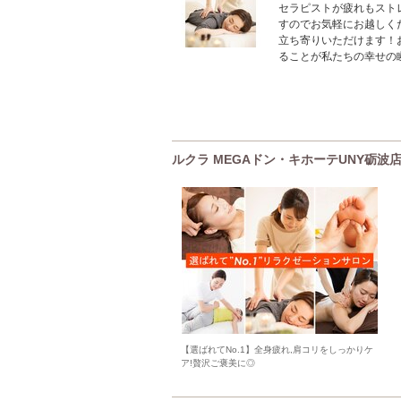
セラピストが疲れもスト
すのでお気軽にお越しく
立ち寄りいただけます！
ることが私たちの幸せの
ルクラ MEGAドン・キホーテUNY砺
【選ばれてNo.1】全身疲れ,肩コリをしっかりケ
ア!贅沢ご褒美に◎