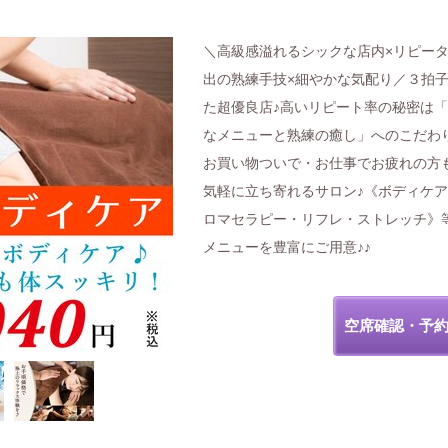
＼高級感溢れるシックな店内×リピー
出の熟練手技×細やかな気配り／３拍
た超優良店♪高いリピート率の秘密は
なメニューと熟練の癒し」へのこだわ
お買い物ついで・お仕事でお疲れの方
気軽に立ち寄れるサロン♪《ボディケ
ロマセラピー・リフレ・ストレッチ》
メニューを豊富にご用意♪♪
空席確認・予