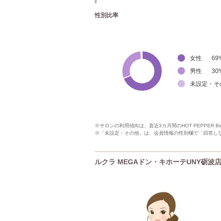
性別比率
女性
69
男性
30
未設定・そ
※サロンの利用傾向は、直近3カ月間のHOT PEPPER 
※「未設定・その他」は、会員情報の性別欄で「回答し
ルクラ MEGAドン・キホーテUNY砺波店の