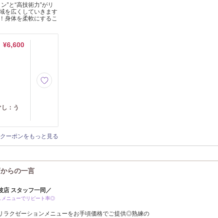
ン”と“高技術力”がリ
域を広くしていきます
！身体を柔軟にするこ
¥6,600
ぐし：う
クーポンをもっと見る
店からの一言
波店 スタッフ一同／
しメニューでリピート率◎
リラクゼーションメニューをお手頃価格でご提供◎熟練の