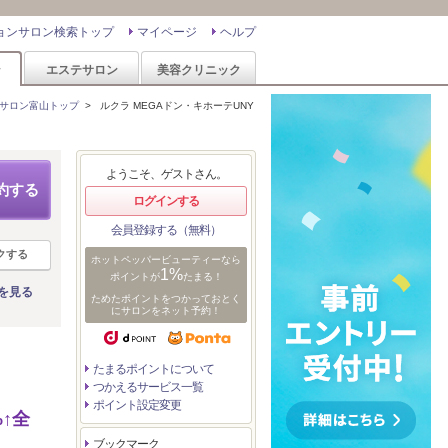
ョンサロン検索トップ
マイページ
ヘルプ
ン
エステサロン
美容クリニック
サロン富山トップ
>
ルクラ MEGAドン・キホーテUNY
ようこそ、ゲストさん。
約する
ログインする
会員登録する（無料）
クする
ホットペッパービューティーなら
1%
ポイントが
たまる！
を見る
ためたポイントをつかっておとく
にサロンをネット予約！
たまるポイントについて
つかえるサービス一覧
ポイント設定変更
↑全
ブックマーク