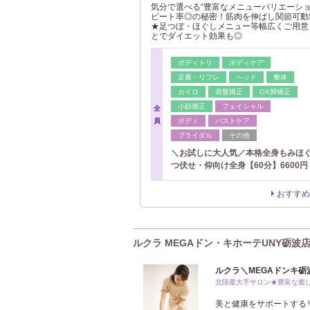
気分で選べる“豊富なメニューバリエーショ
ピート率◎の秘密！筋肉を伸ばし関節可動
★足つぼ・ほぐしメニュー等幅広くご用意
とでダイエット効果も◎
ボディトリ
ボディケア
足裏・リフレ
ヘッド
整体
カイロ
骨盤矯正
OX脚矯正
小顔矯正
フェイシャル
全
員
ボディ
バストケア
ブライダル
その他
＼お試しに大人気／本格全身もみほ
つ伏せ・仰向け全身【60分】6600円
おすすめ
ルクラ MEGAドン・キホーテUNY砺波
ルクラ＼MEGAドンキ砺
北陸最大手サロン★豊富な癒
美と健康をサポートする