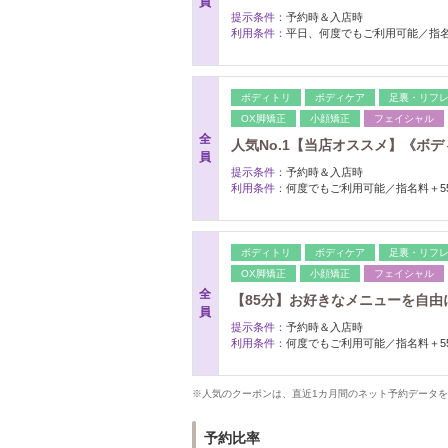
員
提示条件：
予約時＆入店時
利用条件：
平日、何度でもご利用可能／指名
ボディトリ
ボディケア
足裏・リフ
OX脚矯正
小顔矯正
フェイシャル
全
人気No.1【当店オススメ】《ボディケ
員
提示条件：
予約時＆入店時
利用条件：
何度でもご利用可能／指名料＋5
ボディトリ
ボディケア
足裏・リフ
OX脚矯正
小顔矯正
フェイシャル
全
【85分】お好きなメニューを自由に
員
提示条件：
予約時＆入店時
利用条件：
何度でもご利用可能／指名料＋5
※人気のクーポンは、直近1カ月間のネット予約データ
予約比率