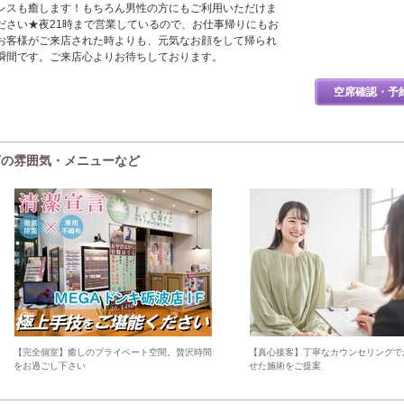
レスも癒します！もちろん男性の方にもご利用いただけま
ださい★夜21時まで営業しているので、お仕事帰りにもお
お客様がご来店された時よりも、元気なお顔をして帰られ
瞬間です。ご来店心よりお待ちしております。
空席確認・予
波店の雰囲気・メニューなど
【完全個室】癒しのプライベート空間。贅沢時間
【真心接客】丁寧なカウンセリングで
をお過ごし下さい
せた施術をご提案