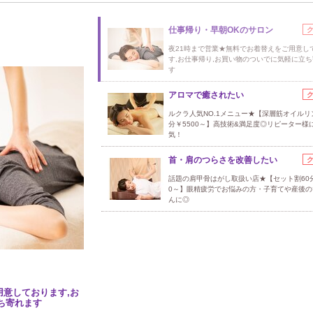
仕事帰り・早朝OKのサロン
夜21時まで営業★無料でお着替えをご用意し
す,お仕事帰り,お買い物のついでに気軽に立
す
アロマで癒されたい
ルクラ人気NO.1メニュー★【深層筋オイルリ
分￥5500～】高技術&満足度◎リピーター様
気！
首・肩のつらさを改善したい
話題の肩甲骨はがし取扱い店★【セット割60分
0～】眼精疲労でお悩みの方・子育てや産後の
んに◎
用意しております,お
ち寄れます