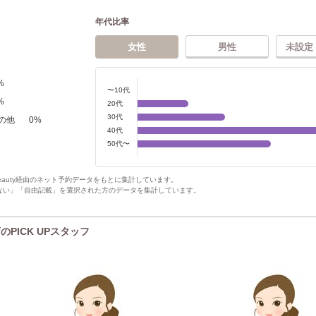
年代比率
女性
男性
未設定
%
〜10代
%
20代
30代
の他
0
%
40代
50代〜
Beauty経由のネット予約データをもとに集計しています。
ない」「自由記載」を選択された方のデータを集計しています。
PICK UPスタッフ