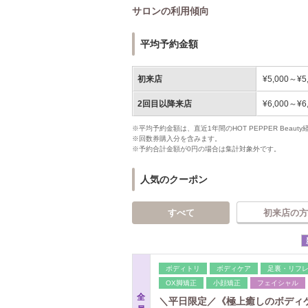
サロンの利用傾向
平均予約金額
初来店
¥5,000～¥5
2回目以降来店
¥6,000～¥6
※平均予約金額は、直近1年間のHOT PEPPER Bea
※回数券購入分を含みます。
※予約合計金額が0円の場合は集計対象外です。
人気のクーポン
すべて
初来店の方
ボディトリ
ボディケア
足裏・リフ
OX脚矯正
小顔矯正
フェイシャル
全
＼平日限定／《極上癒しのボディケア》