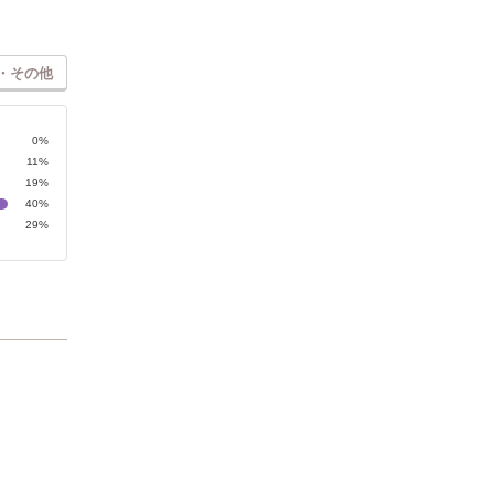
・その他
0%
11%
19%
40%
29%