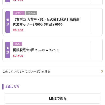
ボディ
その他
【首肩コリ/背中・腰・足の疲れ解消】温熱高
新
規
周波マッサージ(60分)初回￥6900
¥6,900
脱毛
新
両脇脱毛☆1回￥3240→￥2500
規
¥2,500
このサロンのすべてのクーポンを見る
友達に共有
LINEで送る