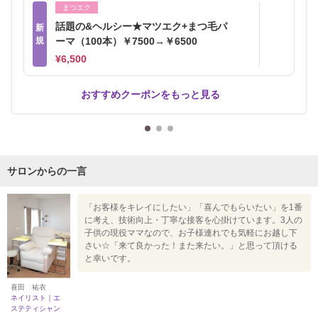
まつエク
話題の&ヘルシー★マツエク+まつ毛パ
新
規
ーマ（100本）￥7500→￥6500
¥6,500
おすすめクーポンをもっと見る
サロンからの一言
「お客様をキレイにしたい」「喜んでもらいたい」を1番
に考え、技術向上・丁寧な接客を心掛けています。3人の
子供の現役ママなので、お子様連れでも気軽にお越し下
さい☆「来て良かった！また来たい。」と思って頂ける
と幸いです。
喜田 祐衣
ネイリスト｜エ
ステティシャン