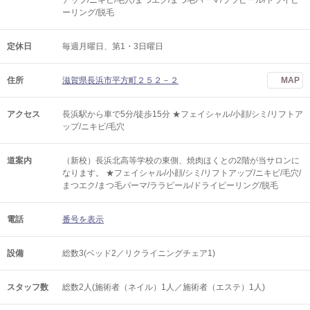
アップ/ニキビ/毛穴/まつエク/まつ毛パーマ/ララピール/ドライピ
ーリング/脱毛
定休日
毎週月曜日、第1・3日曜日
住所
滋賀県長浜市平方町２５２－２
MAP
アクセス
長浜駅から車で5分/徒歩15分 ★フェイシャル/小顔/シミ/リフトア
ップ/ニキビ/毛穴
道案内
（新校）長浜北高等学校の東側、焼肉ほくとの2階が当サロンに
なります。 ★フェイシャル/小顔/シミ/リフトアップ/ニキビ/毛穴/
まつエク/まつ毛パーマ/ララピール/ドライピーリング/脱毛
電話
番号を表示
設備
総数3(ベッド2／リクライニングチェア1)
スタッフ数
総数2人(施術者（ネイル）1人／施術者（エステ）1人)