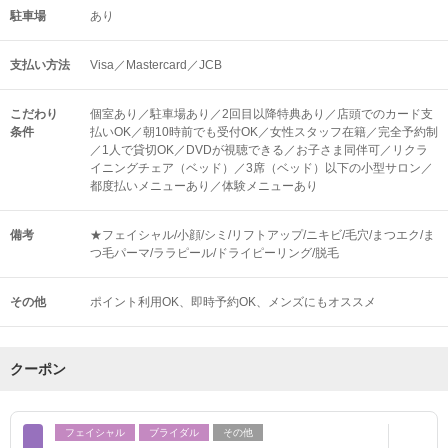
駐車場
あり
支払い方法
Visa／Mastercard／JCB
こだわり
個室あり／駐車場あり／2回目以降特典あり／店頭でのカード支
条件
払いOK／朝10時前でも受付OK／女性スタッフ在籍／完全予約制
／1人で貸切OK／DVDが視聴できる／お子さま同伴可／リクラ
イニングチェア（ベッド）／3席（ベッド）以下の小型サロン／
都度払いメニューあり／体験メニューあり
備考
★フェイシャル/小顔/シミ/リフトアップ/ニキビ/毛穴/まつエク/ま
つ毛パーマ/ララピール/ドライピーリング/脱毛
その他
ポイント利用OK
即時予約OK
メンズにもオススメ
クーポン
フェイシャル
ブライダル
その他