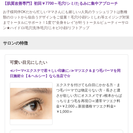
【肌質改善専門】初回￥7700～毛穴/シミ/たるみに集中アプローチ
お子様同伴OKだから忙しいママさんにも嬉しい♪人気のラッシュリフトは数種
類のロットから似合うデザインをご提案！毛穴/小顔/シミしわ等エイジング対策
までトータルにサポート！1度で“全身キレイ”が叶うトータルビューティーサロ
ン★ハイドロ/毛穴洗浄/毛穴/ニキビ/小顔/リフトアップ
サロンの特徴
可愛い目元にしたい
≪パーマ×エクステで若々しい印象に♪≫マツエク＆まつ毛パーマを同
日施術☆【＆ヘルシー】なら当店で☆
エクステを付けても白目にかかる方・ま
つ毛パーマでは物足りない方・長さと濃
さが欲しい方にオススメです♪根本からぱ
っちりまつ毛を再現◎≪通常マツエク料
金+￥2,000→新規価格マツエク料金+
￥1,000≫