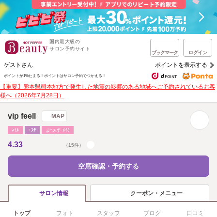
国内最大級の
サロン予約サイト
ブックマーク
ログイン
ゲストさん
ポイントを表示する
ポイントが1%たまる！
ポイントはサロン予約でつかえる！
【重要】熊本県熊本地方で発生した地震の影響のある地域へご予約されているお客
様へ（2026年7月28日）
vip feell
MAP
ﾈｲﾙ
ｴｽﾃ
まつげ･ﾒｲｸ
4.33
（15件）
空席確認・予約する
クーポン・メニュー
サロン情報
トップ
フォト
スタッフ
ブログ
口コミ