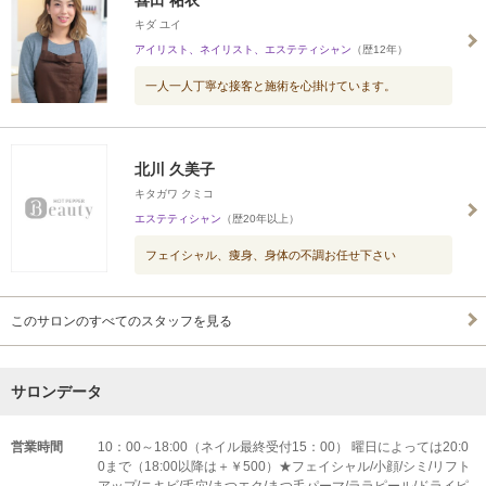
喜田 祐衣
キダ ユイ
アイリスト、ネイリスト、エステティシャン
（歴12年）
一人一人丁寧な接客と施術を心掛けています。
北川 久美子
キタガワ クミコ
エステティシャン
（歴20年以上）
フェイシャル、痩身、身体の不調お任せ下さい
このサロンのすべてのスタッフを見る
サロンデータ
営業時間
10：00～18:00（ネイル最終受付15：00） 曜日によっては20:0
0まで（18:00以降は＋￥500）★フェイシャル/小顔/シミ/リフト