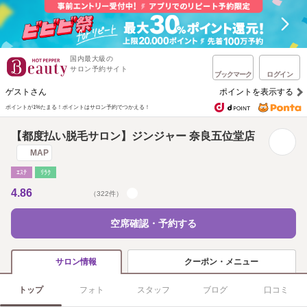
国内最大級の
サロン予約サイト
ブックマーク
ログイン
ゲストさん
ポイントを表示する
ポイントが1%たまる！
ポイントはサロン予約でつかえる！
【都度払い脱毛サロン】ジンジャー 奈良五位堂店
MAP
ｴｽﾃ
ﾘﾗｸ
4.86
（322件）
空席確認・予約する
クーポン・メニュー
サロン情報
トップ
フォト
スタッフ
ブログ
口コミ