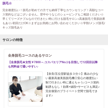
脱毛☆
完全都度払い！脱毛が初めての方でも納得丁寧なカウンセリング！高額なコー
ス契約などはございません。背中やうなじのシェービングもご相談ください☆
早くてリーズナブルなので行きたい時に行ける脱毛サロン♪高速脱毛で美肌効果
もあり♪初回だけOK☆まずはお気軽にお問い合わせください☆学割/メンズ脱毛/
キッズ脱毛あり
サロンの特徴
全身脱毛コースのあるサロン
【全身脱毛★女性￥7800～.コスパエリアNo.1を目指して!!2回目以降
も同料金で通いやすい♪
【奈良/五位堂駅徒歩３分☆】痛みの少な
い最新高速美肌脱毛機◎安心の都度払い
制で行きたい時に通えちゃう♪コース契約
勧誘もなし！効果×値段×サービスも満足♪
完全個室のプライベート空間で脱毛でき
ます♪