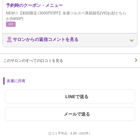
予約時のクーポン・メニュー
NEW☆【初回限定♪3000円OFF】全身ツルスベ美肌脱毛(VIOお顔どちら
か)5800円
ｴｽﾃ
サロンからの返信コメントを見る
このサロンのすべての口コミを見る
友達に共有
LINEで送る
メールで送る
口コミ平均点：
4.86
（322件）