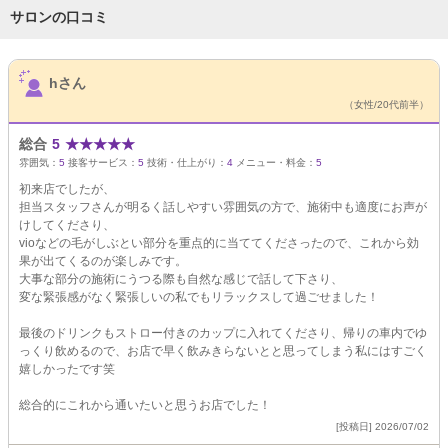
サロンの口コミ
サロンPick Up
hさん
（女性/20代前半）
総合
5
★
★
★
★
★
雰囲気：
5
接客サービス：
5
技術・仕上がり：
4
メニュー・料金：
5
初来店でしたが、
担当スタッフさんが明るく話しやすい雰囲気の方で、施術中も適度にお声が
けしてくださり、
vioなどの毛がしぶとい部分を重点的に当ててくださったので、これから効
果が出てくるのが楽しみです。
大事な部分の施術にうつる際も自然な感じで話して下さり、
変な緊張感がなく緊張しいの私でもリラックスして過ごせました！
最後のドリンクもストロー付きのカップに入れてくださり、帰りの車内でゆ
っくり飲めるので、お店で早く飲みきらないとと思ってしまう私にはすごく
嬉しかったです笑
総合的にこれから通いたいと思うお店でした！
[投稿日] 2026/07/02