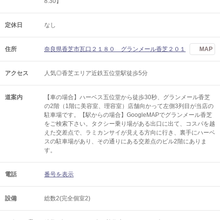
8:30】
定休日
なし
住所
奈良県香芝市瓦口２１８０ グランメール香芝２０１
MAP
アクセス
人気◎香芝エリア近鉄五位堂駅徒歩5分
道案内
【車の場合】ハーベス五位堂から徒歩30秒、グランメール香芝
の2階（1階に美容室、理容室）店舗向かって左側3列目が当店の
駐車場です。【駅からの場合】GoogleMAPでグランメール香芝
をご検索下さい。タクシー乗り場がある出口に出て、コスパを越
えた交差点で、ラミカンサイが見える方向に行き、裏手にハーベ
スの駐車場があり、その通りにある交差点のビル2階にありま
す。
電話
番号を表示
設備
総数2(完全個室2)