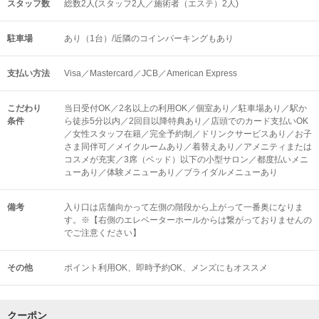
スタッフ数
総数2人(スタッフ2人／施術者（エステ）2人)
駐車場
あり（1台）/近隣のコインパーキングもあり
支払い方法
Visa／Mastercard／JCB／American Express
こだわり
当日受付OK／2名以上の利用OK／個室あり／駐車場あり／駅か
条件
ら徒歩5分以内／2回目以降特典あり／店頭でのカード支払いOK
／女性スタッフ在籍／完全予約制／ドリンクサービスあり／お子
さま同伴可／メイクルームあり／着替えあり／アメニティまたは
コスメが充実／3席（ベッド）以下の小型サロン／都度払いメニ
ューあり／体験メニューあり／ブライダルメニューあり
備考
入り口は店舗向かって左側の階段から上がって一番奥になりま
す。※【右側のエレベーターホールからは繋がっておりませんの
でご注意ください】
その他
ポイント利用OK
即時予約OK
メンズにもオススメ
クーポン