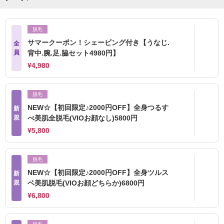
脱毛
サマークーポン！シェービング付き【うなじ.
全
員
背中.腕.足.脇セット4980円】
¥4,980
脱毛
NEW☆【初回限定♪2000円OFF】全身つるす
新
規
べ美肌全脱毛(VIOお顔なし)5800円
¥5,800
脱毛
NEW☆【初回限定♪2000円OFF】全身ツルス
新
規
ベ美肌脱毛(VIOお顔どちらか)6800円
¥6,800