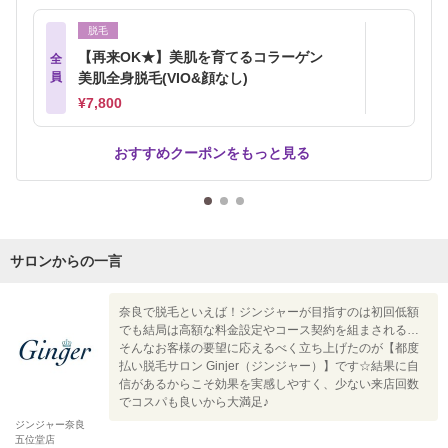
脱毛
【再来OK★】美肌を育てるコラーゲン
全
員
美肌全身脱毛(VIO&顔なし)
¥7,800
おすすめクーポンをもっと見る
サロンからの一言
奈良で脱毛といえば！ジンジャーが目指すのは初回低額
でも結局は高額な料金設定やコース契約を組まされる…
そんなお客様の要望に応えるべく立ち上げたのが【都度
払い脱毛サロン Ginjer（ジンジャー）】です☆結果に自
信があるからこそ効果を実感しやすく、少ない来店回数
でコスパも良いから大満足♪
ジンジャー奈良
五位堂店